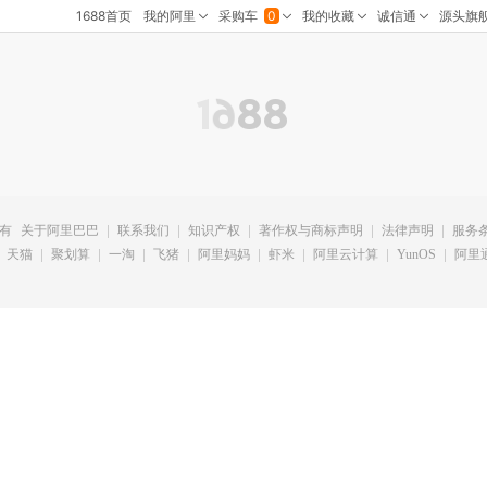
所有
关于阿里巴巴
联系我们
知识产权
著作权与商标声明
法律声明
服务
天猫
聚划算
一淘
飞猪
阿里妈妈
虾米
阿里云计算
YunOS
阿里