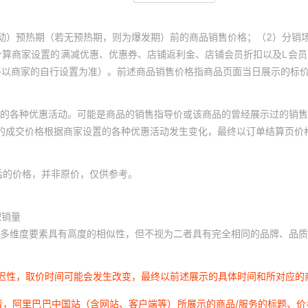
动）预热期（若无预热期，则为爆发期）前的商品销售价格；（2）分销
计算商家设置的满减优惠、优惠券、店铺返利金、店铺会员折扣以及L会
终以商家的自行设置为准）。前述商品销售价格指商品页面当日展示的标
的各种优惠活动。可能是商品的销售指导价或该商品的曾经展示过的销售
体的成交价格根据商家设置的各种优惠活动发生变化，最终以订单结算页价
后的价格，并非原价，仅供参考。
积销量
多维度要素具有高度的相似性，但不视为二者具有完全相同的品牌、品质
延迟性，取价时间可能会发生改变，最终以前述展示的具体时间和所对应的
者，阿里巴巴中国站（含网站、客户端等）所展示的商品/服务的标题、