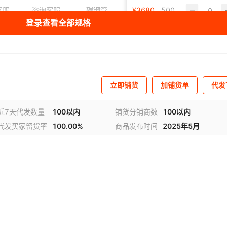
客服
咨询客服
碳钢管
¥
3680
6
500
咨询客服
登录查看全部规格
8
100
碳钢管
¥
3600
-
476
咨询客服
立即铺货
加铺货单
代发
近7天代发数量
100以内
铺货分销商数
100以内
代发买家留货率
100.00%
商品发布时间
2025年5月