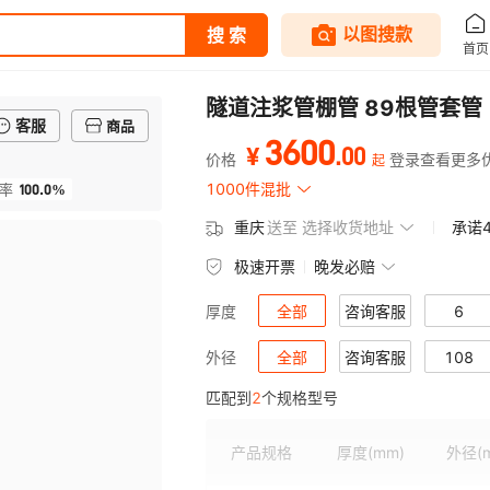
隧道注浆管棚管 89根管套管
客服
商品
3600
.
00
¥
价格
登录查看更多
起
100.0%
1000件混批
率
重庆
送至
选择收货地址
承诺
极速开票
晚发必赔
全部
咨询客服
6
厚度
全部
咨询客服
108
外径
匹配到
2
个规格型号
产品规格
厚度
(mm)
外径
(