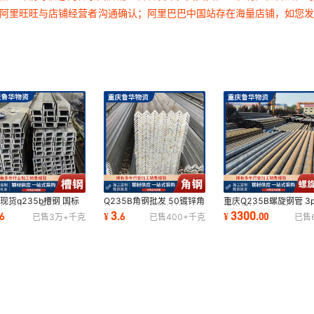
过阿里旺旺与店铺经营者沟通确认；阿里巴巴中国站存在海量店铺，如您
现货q235b槽钢 国标
Q235B角钢批发 50镀锌角
重庆Q235B螺旋钢管 3p
锌槽钢 14号镀锌槽钢
铁 75*50不等边镀锌角钢
螺旋焊管 8710涂层加
3
3300
6
¥
.
6
¥
.
00
已售
3万+
千克
已售
400+
千克
已售
业建筑槽钢
幕墙不锈钢角钢
防腐螺旋钢管