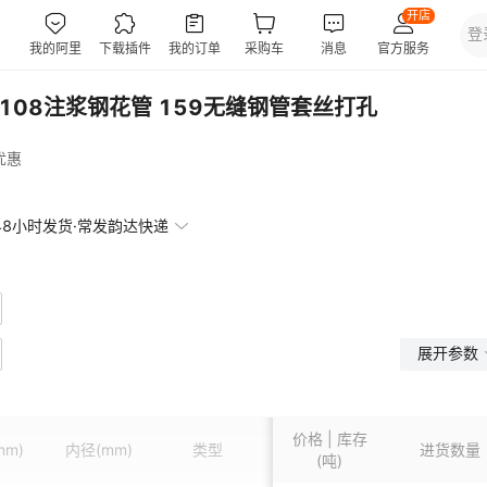
 108注浆钢花管 159无缝钢管套丝打孔
优惠
48小时发货·常发韵达快递
展开参数
价格 | 库存
mm)
内径
(mm)
类型
长度
(m)
表面处理
进货数量
(吨)