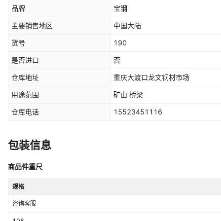
品牌
宝钢
主要销售地区
中国大陆
货号
190
是否进口
否
仓库地址
重庆大渡口龙文钢材市场
用途范围
矿山 桥梁
仓库电话
15523451116
包装信息
商品件重尺
规格
咨询客服
108