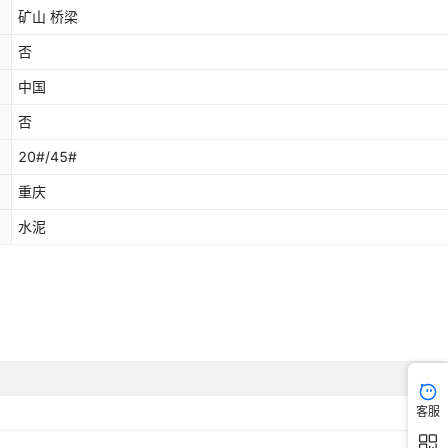
矿山 桥梁
否
中国
否
20#/45#
重庆
水泥
客服