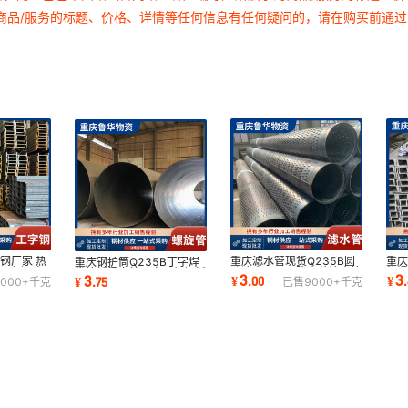
商品/服务的标题、价格、详情等任何信息有任何疑问的，请在购买前通
字钢厂家 热
重庆滤水管现货Q235B圆
重庆
重庆钢护筒Q235B丁字焊
工字钢 车
孔滤水器325降水井滤水管
热浸
卷管桥梁立柱用大口径钢板
3
3
3
¥
.
00
¥
.
¥
.
75
000+
千克
已售
9000+
千克
井壁管花管声测管
工
卷管钢管桩