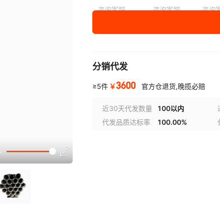
咨询客服
咨询客服
咨询
108
6
10
分销代发
3600
￥
≥5件
官方仓退货,晚揽必赔
近30天代发数量
100以内
代发品质达标率
100.00%