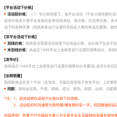
【平台活动下价格】
活动前价格：
（1）非分销场景下，指平台活动（不含分销场景的活
前述价格未计算平台发放的各种采购津贴、跨店券、红包等优惠，未
动下的各种优惠（包括商家自行设置的非指定人群的单品优惠等，最
【非平台活动下价格】
划线价格：
指商家自营销活动场景下的商品价格，该价格不包含平台
未划线价格：
商品在1688平台上由商家自行设置的销售标价，具
【发布价】
指商品在1688平台上由商家自行设置的销售标价并叠加L会员价折扣
【全网销量】
指同款商品在多个平台（含淘宝、天猫及其他电子商务平台）上的累
同款：
指商品名称、外观、规格、成分、颜色、材质、功效、功能等
*注：
1、前述说明仅适用于价格比较下的场景。
2、活动前的时间通常为预热期/爆发期的前一天，但因数据的
内容声明：阿里巴巴中国站为第三方交易平台及互联网信息服务提供