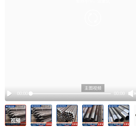
有点小卡，请重试
retry
主图视频
00:00
00:00
Play
视频