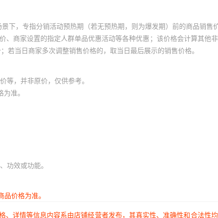
场景下，专指分销活动预热期（若无预热期，则为爆发期）前的商品销售
员价、商家设置的指定人群单品优惠活动等各种优惠；该价格会计算其他
价；若当日商家多次调整销售价格的，取当日最后展示的销售价格。
价等，并非原价，仅供参考。
格为准。
、功效或功能。
商品价格为准。
价格、详情等信息内容系由店铺经营者发布，其真实性、准确性和合法性