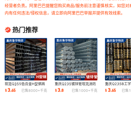
经营者负责。阿里巴巴提醒您购买商品/服务前注意谨慎核实，如您对
内有任何违法/侵权信息，请立即向阿里巴巴举报并提供有效线索。
热门推荐
现货Q355低合金H型钢高
重庆Q235镀锌管现货消防
重庆Q235B工
频焊H型钢热镀锌H型钢承
用镀锌管热镀锌直缝焊管大
镀锌工字钢 16#
3
3
3
¥
.
65
¥
.
8
¥
.
65
已售
8000+
千克
已售
1000+
千克
已售
1
重钢结构H型钢
棚管48焊管钢管
棚支架用工字钢