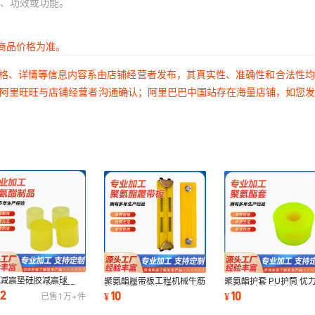
、功效或功能。
商品价格为准。
价格、详情等信息内容系由店铺经营者发布，其真实性、准确性和合法性
过阿里旺旺与店铺经营者沟通确认；阿里巴巴中国站存在海量店铺，如您
胶减震垫硅胶减震球
聚氨酯履带板工程机械牛筋
聚氨酯护套 PU护筒 优
*12*4联轴器柱销圈聚
胶块减震缓冲挖掘机PU牛
弹性套衬套 缓冲轴套 P
.2
10
10
¥
¥
已售
1万+
件
酯牛筋空心直筒套
筋垫块耐磨
套 聚氨酯套