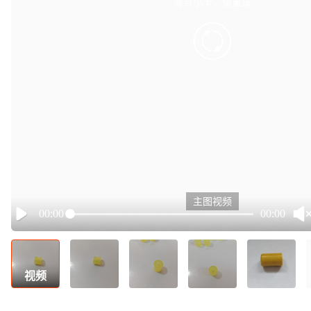
有点小卡，请重试
retry
主图视频
00:00
00:00
Play
视频