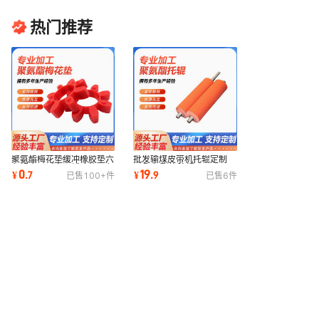
热门推荐
聚氨酯梅花垫缓冲橡胶垫六
批发输煤皮带机托辊定制
角耦合器耐高温缓冲垫八角
pu聚氨酯橡胶辊三元乙丙
0
19
¥
.
7
¥
.
9
已售
100+
件
已售
6
件
弹性垫减震垫
托辊覆膜机硅胶辊