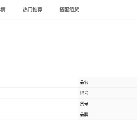
详情
热门推荐
搭配组货
品名
牌号
货号
品牌