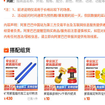
同款：
指商品名称、外观、规格、成分、颜色、材质、功效、功能等
*注：
1、前述说明仅适用于价格比较下的场景。
2、活动前的时间通常为预热期/爆发期的前一天，但因数据的
内容声明：阿里巴巴中国站为第三方交易平台及互联网信息服务提供
经营者负责。阿里巴巴提醒您购买商品/服务前注意谨慎核实，如您对
内有任何违法/侵权信息，请立即向阿里巴巴举报并提供有效线索。
搭配组货
矿用聚氨酯托辊工业印刷流
聚氨酯皮碗PU牛筋内壁清
聚氨酯定制异型
水线胶辊棍轴筒托辊无动力
扫设备配件隔膜泵皮碗优力
酯件缓冲PU包
430
10
10
¥
¥
¥
已售
1
件
滚筒包胶辊
胶皮碗疏通管道
酯异形件定制