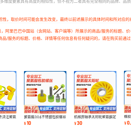
多维度要素具有高度的相似性，但不视为二者具有完全相同的品牌、品质
延迟性，取价时间可能会发生改变，最终以前述展示的具体时间和所对应的
者，阿里巴巴中国站（含网站、客户端等）所展示的商品/服务的标题、
商品/服务的标题、价格、详情等任何信息有任何疑问的，请在购买前通
橡
件浇注聚氨
聚氨酯304不锈钢包胶螺丝
机械用轴承太阳轮聚氨酯定
12
胶模压聚氨
防撞缓冲螺钉减震螺杆优力
制太阳轮印刷器材用太阳轮
0
10
30
¥
¥
¥
氨
胶头螺栓M6M8
聚氨酯压纸轮