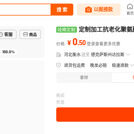
定制加工抗老化聚氨酯
客服
商品
0
.
50
¥
价格
登录查看更多优惠
100.0%
率
河北衡水
送至
德克萨斯州达拉斯
退货包运费
晚发必赔
极速退款
拿样
购买
数量