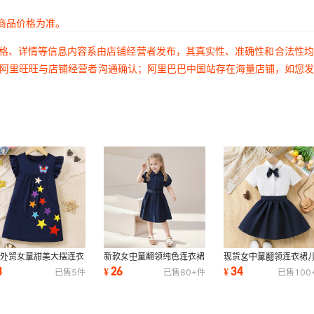
商品价格为准。
价格、详情等信息内容系由店铺经营者发布，其真实性、准确性和合法性
过阿里旺旺与店铺经营者沟通确认；阿里巴巴中国站存在海量店铺，如您
境外贸女童甜美大摆连衣
新款女中童翻领纯色连衣裙
现货女中童翻领连衣裙
夏季儿童印花背心公主裙
儿童校服裙子女孩单排扣短
拼色黑白校服长裙童装
8
26
34
¥
¥
已售
5
件
已售
80+
件
已售
100
美童装裙子
袖长裙配腰带
礼裙子蝴蝶结