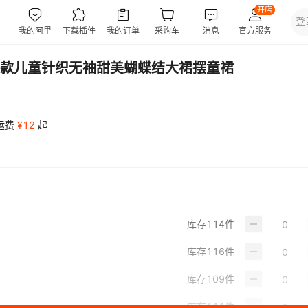
款儿童针织无袖甜美蝴蝶结大裙摆童裙
运费
¥
12
起
库存
114
件
库存
116
件
库存
109
件
库存
111
件