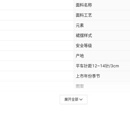
面料名称
面料工艺
元素
裙摆样式
安全等级
产地
平车针距12~14针/3cm
上市年份季节
图案
适合季节
展开全部
毛头/杂余线头是否修剪
是否库存
,中东
主要下游平台