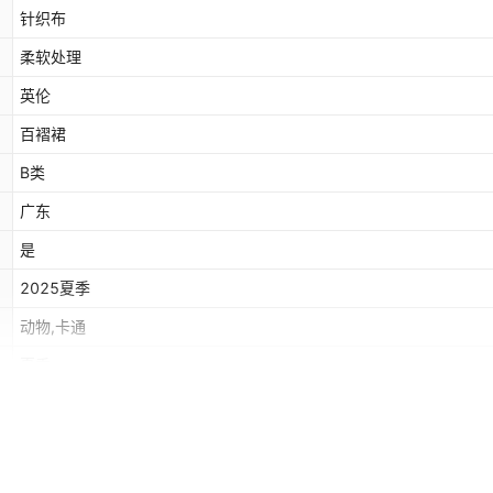
针织布
柔软处理
英伦
百褶裙
B类
广东
是
2025夏季
动物,卡通
夏季
全部修剪干净
否
ebay,亚马逊,wish,LINIO,SHEIN,速卖通,独立站,LAZADA,shopee