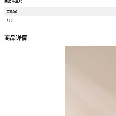
商品件重尺
是否跨境出口专供货源
是
重量(g)
颜色
藏青色
180
领标
无领标
吊牌
无吊牌
商品详情