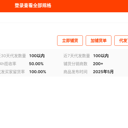
登录查看全部规格
库存
110
件
立即铺货
加铺货单
代发
近30天代发数量
100以内
近7天代发数量
100以内
24h揽收率
50.00%
铺货分销商数
200+
代发买家留货率
100.00%
商品发布时间
2025年5月