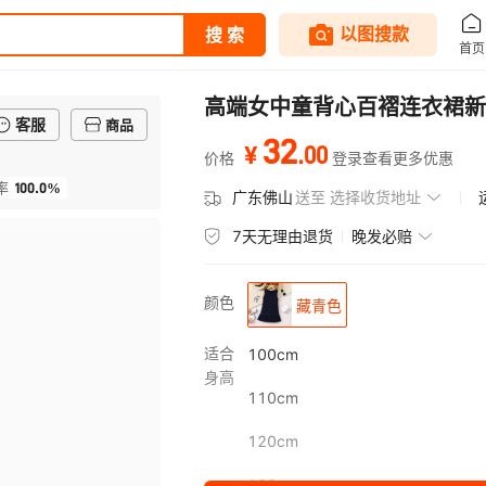
高端女中童背心百褶连衣裙新
客服
商品
32
.
00
¥
价格
登录查看更多优惠
100.0%
率
广东佛山
送至
选择收货地址
7天无理由退货
晚发必赔
颜色
藏青色
适合
100cm
身高
110cm
120cm
130cm