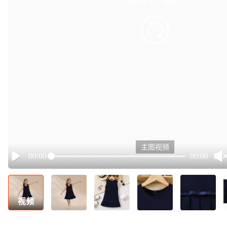
有点小卡，请重试
retry
主图视频
00:00
00:00
Play
视频