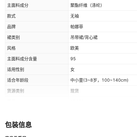
主面料成分
聚酯纤维（涤纶）
款式
无袖
品牌
帕娜菲
裙类别
吊带裙/背心裙
风格
欧美
主面料成分含量
95
适用性别
女
适合年龄段
中小童(3~8岁，100~140cm)
货源类别
现货
货号
AP150
图片实拍
实拍无模特
里料成分含量
50
包装信息
主要销售地区
非洲,欧洲,南美,东南亚,北美,东北亚