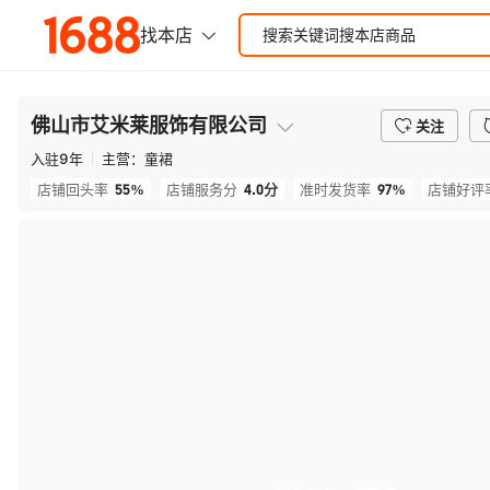
佛山市艾米莱服饰有限公司
关注
入驻
9
年
主营：
童裙
55%
4.0
分
97%
店铺回头率
店铺服务分
准时发货率
店铺好评