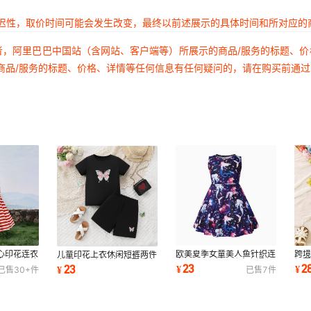
延迟性，取价时间可能会发生改变，最终以前述展示的具体时间和所对应的
者，阿里巴巴中国站（含网站、客户端等）所展示的商品/服务的标题、
商品/服务的标题、价格、详情等任何信息有任何疑问的，请在购买前通
心印花连衣
欧美夏季女童美人鱼针织连
跨
儿童印花上衣休闲短裤两件
女中童条纹
衣裙2025新品儿童卡通印
裙
套 外贸女童短袖T恤夏季套
23
2
23
¥
¥
¥
已售
30+
件
已售
7
件
花公主裙现货批
欧
装童装速发