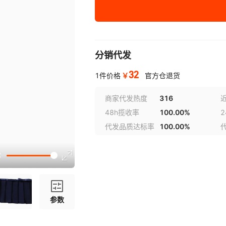
140cm
分销代发
32
￥
1件价格
官方仓退货
商家代发热度
316
48h揽收率
100.00%
代发品质达标率
100.00%
参数