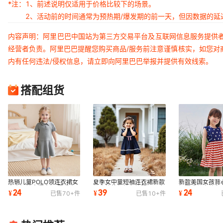
*注：
1、前述说明仅适用于价格比较下的场景。
2、活动前的时间通常为预热期/爆发期的前一天，但因数据的
内容声明：阿里巴巴中国站为第三方交易平台及互联网信息服务提供
经营者负责。阿里巴巴提醒您购买商品/服务前注意谨慎核实，如您对
内有任何违法/侵权信息，请立即向阿里巴巴举报并提供有效线索。
搭配组货
热销儿童POLO领连衣裙女
夏季女中童短袖连衣裙新款
新款美国女孩背
中童短袖大摆童裙 夏季童
儿童彼德领纯色校服裙子女
裙夏季儿童外贸
24
39
24
¥
¥
¥
已售
70+
件
已售
10+
件
装学院风校服裙
孩甜美学生裙
英伦风无袖裙