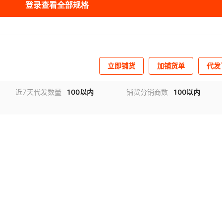
登录查看全部规格
立即铺货
加铺货单
代发
近7天代发数量
100以内
铺货分销商数
100以内