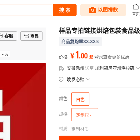
样品专拍链接烘焙包装食品级
客服
商品
商品复购率33.33%
1
- %
.
00
率
¥
价格
登录查看更多优惠
起
安徽滁州
送至
加利福尼亚州洛杉矶
晚发必赔
颜色
白色
规格
定制尺寸
材质
定制材质