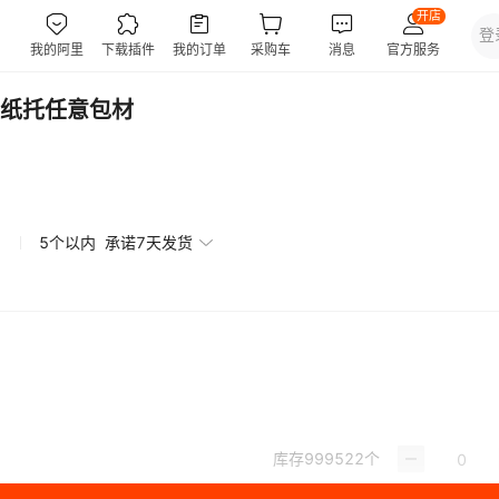
纸托任意包材
5个以内
承诺7天发货
库存
999522
个