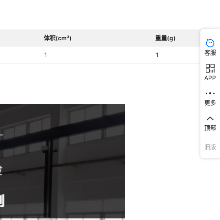
体积(cm³)
重量(g)
客服
1
1
APP
更多
顶部
旧版