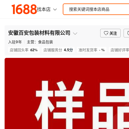
安徽百安包装材料有限公司
关注
入驻
9
年
主营：
食品包装
62%
4.5
分
- %
店铺回头率
店铺服务分
准时发货率
店铺好评