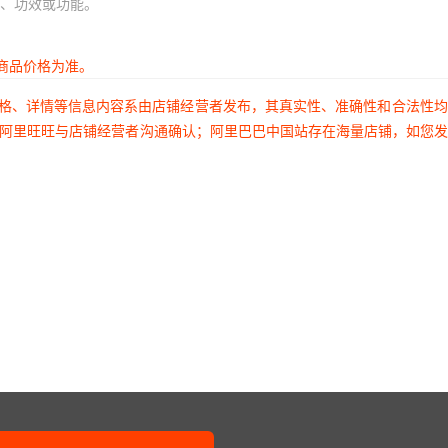
、功效或功能。
商品价格为准。
价格、详情等信息内容系由店铺经营者发布，其真实性、准确性和合法性
过阿里旺旺与店铺经营者沟通确认；阿里巴巴中国站存在海量店铺，如您