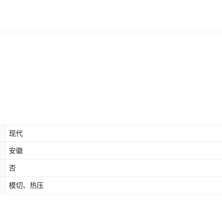
现代
安徽
否
模切、热压