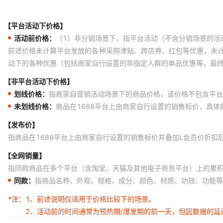
【平台活动下价格】
活动前价格：
（1）非分销场景下，指平台活动（不含分销场景的活
前述价格未计算平台发放的各种采购津贴、跨店券、红包等优惠，未
动下的各种优惠（包括商家自行设置的非指定人群的单品优惠等，最
【非平台活动下价格】
划线价格：
指商家自营销活动场景下的商品价格，该价格不包含平台
未划线价格：
商品在1688平台上由商家自行设置的销售标价，具
【发布价】
指商品在1688平台上由商家自行设置的销售标价并叠加L会员价折扣
【全网销量】
指同款商品在多个平台（含淘宝、天猫及其他电子商务平台）上的累
同款：
指商品名称、外观、规格、成分、颜色、材质、功效、功能等
*注：
1、前述说明仅适用于价格比较下的场景。
2、活动前的时间通常为预热期/爆发期的前一天，但因数据的