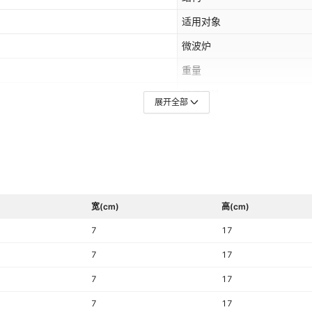
适用对象
微波炉
重量
贸易属性
展开全部
适用送礼场合
促销赠品,广告促销,节庆礼品
包装
包装规格
加工定制
宽(cm)
高(cm)
是否有专利
7
17
颜色
7
17
是否跨境出口专供货源
7
17
他
适用节日
7
17