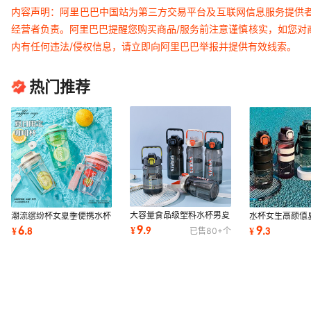
内容声明：阿里巴巴中国站为第三方交易平台及互联网信息服务提供
经营者负责。阿里巴巴提醒您购买商品/服务前注意谨慎核实，如您对
内有任何违法/侵权信息，请立即向阿里巴巴举报并提供有效线索。
热门推荐
大容量食品级塑料水杯男夏
潮流缤纷杯女夏季便携水杯
水杯女生高颜值
天户外健身水壶带刻度高品
大容量网红创意露营随行杯
携运动水壶大容
9
6
9
¥
.
9
¥
.
8
¥
.
3
已售
80+
个
质太空杯
随身杯子