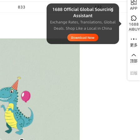
无
833
122
APP
1688
AIBUY
更多
顶部
旧版