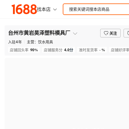
台州市黄岩昊泽塑料模具厂
关注
入驻
4
年
主营：
饮水用具
90%
4.0
分
- %
店铺回头率
店铺服务分
准时发货率
店铺好评