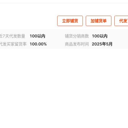
立即铺货
加铺货单
代发
近7天代发数量
100以内
铺货分销商数
100以内
代发买家留货率
100.00%
商品发布时间
2025年5月