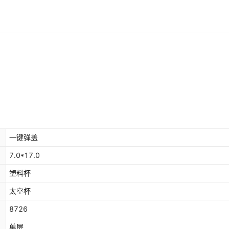
一键弹盖
7.0*17.0
塑料杯
太空杯
8726
单层