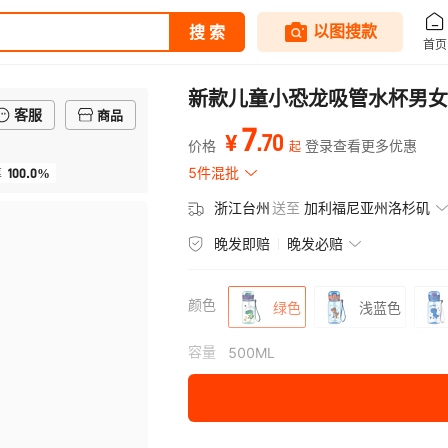
新款儿童小恐龙吸管水杯男女
客服
商品
7
.
70
¥
价格
登录查看更多优惠
起
100.0%
5件混批
率
浙江台州
送至
加利福尼亚州洛杉矶
晚发即赔
晚发必赔
颜色
绿色
浅蓝色
容量
500ML