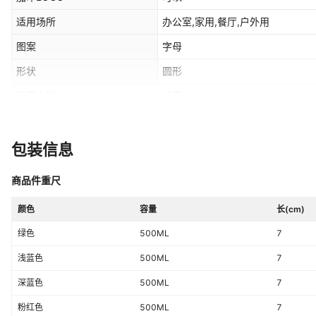
适用场所
办公室,家用,餐厅,户外用
图案
字母
形状
圆形
适用人群
通用
适用送礼对象
儿童
送礼用途
积分换购礼品,商务送礼,商务礼品,
包装信息
产品上市时间
2025年
商品件重尺
价格段
5-10元
颜色
容量
长(cm)
是否支持订制
否
绿色
500ML
7
颜色
绿色,浅蓝色,深蓝色,粉红色,黑色
浅蓝色
500ML
7
容量
500ML
深蓝色
500ML
7
适用送礼关系
情侣,同事,朋友,长辈,客户,亲戚,其
粉红色
500ML
7