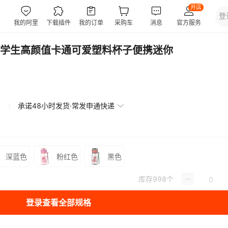
学生高颜值卡通可爱塑料杯子便携迷你
承诺48小时发货·常发申通快递
深蓝色
粉红色
黑色
库存
998
个
登录查看全部规格