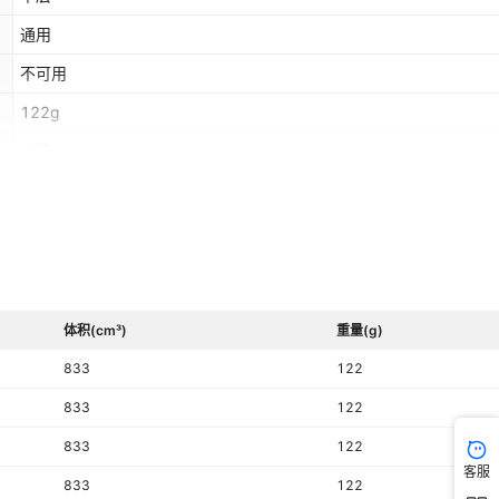
通用
不可用
122g
内贸
婚庆,生日,圣诞节,情人节,父亲节,母亲节,感恩节,颁奖纪念
OPP袋
单个
是
体积(cm³)
重量(g)
无
833
122
绿色，浅蓝色，深蓝色，粉红色，黑色
833
122
否
833
122
圣诞节,情人节,春节,父亲节,母亲节,教师节,元旦,国庆节,其他
客服
833
122