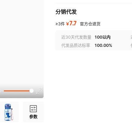
分销代发
7.7
￥
≥3件
官方仓退货
近30天代发数量
100以内
代发品质达标率
100.00%
参数