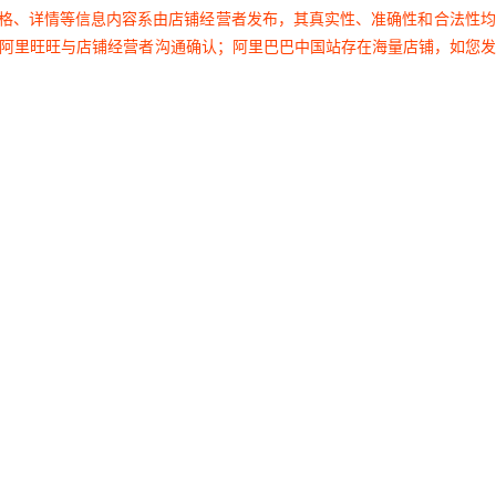
价格、详情等信息内容系由店铺经营者发布，其真实性、准确性和合法性
过阿里旺旺与店铺经营者沟通确认；阿里巴巴中国站存在海量店铺，如您