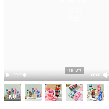
有点小卡，请重试
retry
主图视频
00:00
00:00
Play
视频