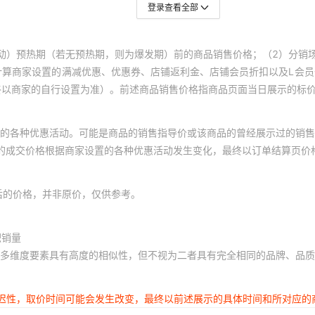
登录查看全部
动）预热期（若无预热期，则为爆发期）前的商品销售价格；（2）分销
计算商家设置的满减优惠、优惠券、店铺返利金、店铺会员折扣以及L会
终以商家的自行设置为准）。前述商品销售价格指商品页面当日展示的标
的各种优惠活动。可能是商品的销售指导价或该商品的曾经展示过的销售
体的成交价格根据商家设置的各种优惠活动发生变化，最终以订单结算页价
后的价格，并非原价，仅供参考。
积销量
多维度要素具有高度的相似性，但不视为二者具有完全相同的品牌、品质
延迟性，取价时间可能会发生改变，最终以前述展示的具体时间和所对应的