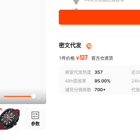
05黑壳黑面黑硅胶带
06钢壳黑面黑硅胶带
密文代发
127
￥
1件价格
官方仓退货
商家代发热度
357
近3
48h揽收率
95.00%
24
铺货分销商数
700+
代发
参数