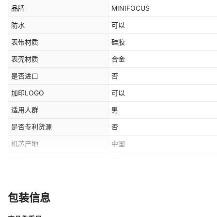
品牌
MINIFOCUS
防水
可以
表带材质
硅胶
表壳材质
合金
是否进口
否
加印LOGO
可以
适用人群
男
是否专利货源
否
机芯产地
中国
厚度
其他
表底类型
普通
表扣款式
针扣
包装信息
表盘形状
酒桶形