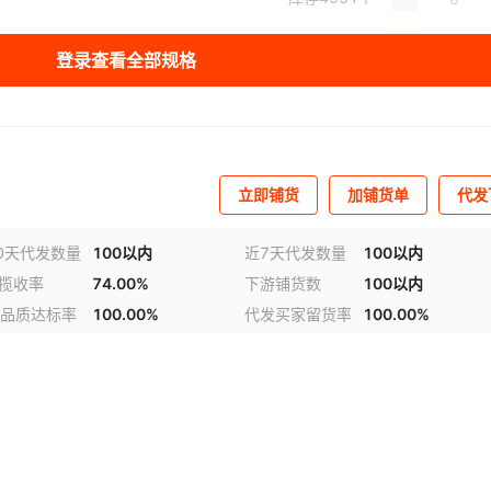
库存
1983
个
登录查看全部规格
库存
1985
个
立即铺货
加铺货单
代发
0天代发数量
100以内
近7天代发数量
100以内
h揽收率
74.00%
下游铺货数
100以内
品质达标率
100.00%
代发买家留货率
100.00%