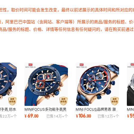
延迟性，取价时间可能会发生改变，最终以前述展示的具体时间和所对应的
者，阿里巴巴中国站（含网站、客户端等）所展示的商品/服务的标题、
商品/服务的标题、价格、详情等任何信息有任何疑问的，请在购买前通
牌手表 防水
MINIFOCUS多功能手表男
MINI FOCUS品牌男表 潮
MI
跨境爆款运
士手表防水石英表跨境爆款
流手表跨境爆款石英表夜光
务
69
106
5
¥
.
00
¥
.
00
¥
售
22万+
个
已售
14万+
个
已售
12万+
个
运动手表0244G
防水男手表0218G
男表