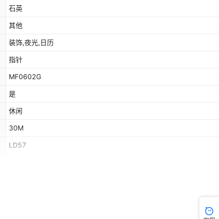
石英
其他
装饰,夜光,日历
指针
MF0602G
是
休闲
30M
LD57
32.5mm
耐磨水晶
不锈钢
广东省