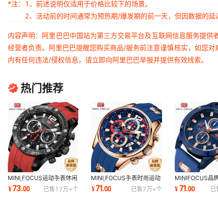
*注：
1、前述说明仅适用于价格比较下的场景。
2、活动前的时间通常为预热期/爆发期的前一天，但因数据的
内容声明：阿里巴巴中国站为第三方交易平台及互联网信息服务提供
经营者负责。阿里巴巴提醒您购买商品/服务前注意谨慎核实，如您对
内有任何违法/侵权信息，请立即向阿里巴巴举报并提供有效线索。
热门推荐
MINI FOCUS运动手表休闲
MINI FOCUS手表时尚运动
MINIFOCUS品
男表防水石英表多功能夜光
男表防水石英表大表盘夜光
石英表夜光男表
73
71
71
¥
.
00
¥
.
00
¥
.
00
已售
17万+
个
已售
7万+
个
已
男手表0349G
男手表0350G
动男手表0089G