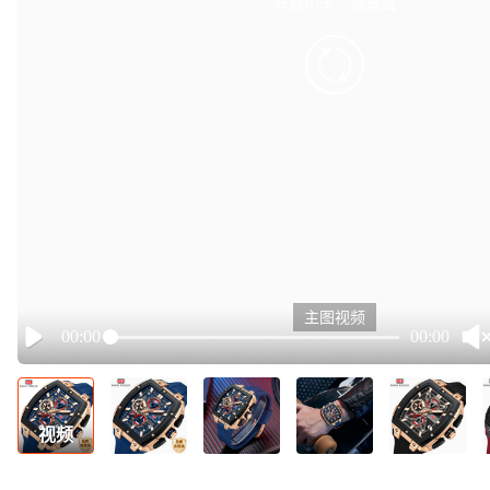
有点小卡，请重试
retry
主图视频
00:00
00:00
Play
视频