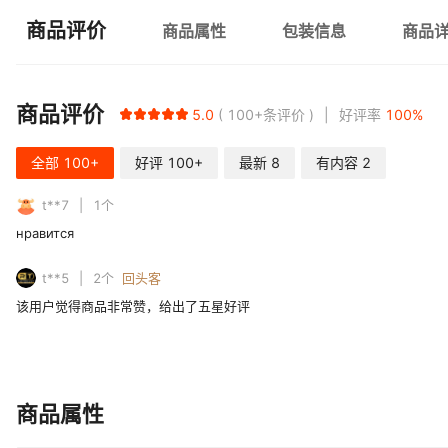
商品评价
商品属性
包装信息
商品
商品评价
5.0
100+
条评价
好评率
100
%
全部
100+
好评
100+
最新
8
有内容
2
t**7
1
个
нравится
t**5
2
个
回头客
该用户觉得商品非常赞，给出了五星好评
商品属性