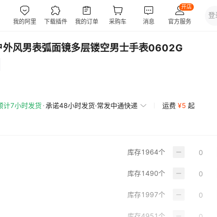
酒桶户外风男表弧面镜多层镂空男士手表0602G
预计7小时发货
承诺48小时发货·常发中通快递
运费
¥
5
起
库存
1964
个
库存
1490
个
库存
1997
个
库存
4951
个