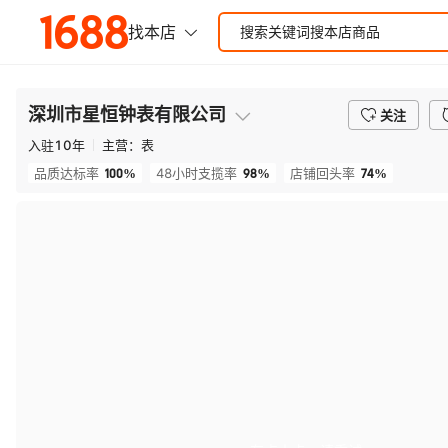
深圳市星恒钟表有限公司
关注
入驻
10
年
主营：
表
100%
98%
74%
品质达标率
48小时支揽率
店铺回头率