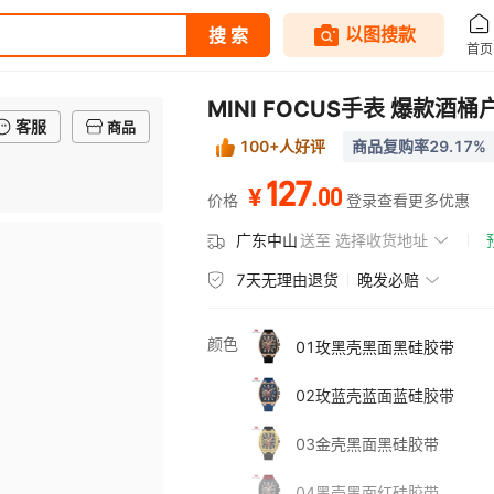
MINI FOCUS手表 爆款
客服
商品
100+人好评
商品复购率29.17%
127
.
00
¥
价格
登录查看更多优惠
广东中山
送至
选择收货地址
7天无理由退货
晚发必赔
颜色
01玫黑壳黑面黑硅胶带
02玫蓝壳蓝面蓝硅胶带
03金壳黑面黑硅胶带
04黑壳黑面红硅胶带