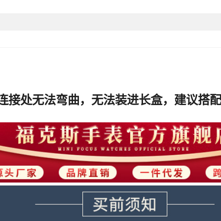
售后服务
AZADA
颜色
,中东
有可授权的自有品牌
上市年份/季节
表带宽度