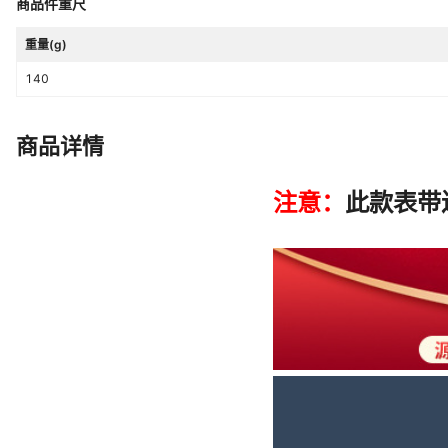
商品件重尺
货号
MF0602G
重量(g)
主要下游平台
ebay,亚马逊,wish,速卖通,独立站,L
140
主要销售地区
非洲,欧洲,南美,东南亚,北美,东北亚
商品详情
是否跨境出口专供货源
是
手表重量
113g
佩戴周长
220mm