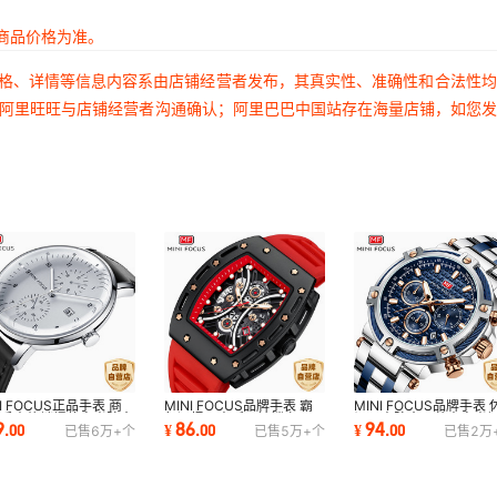
商品价格为准。
价格、详情等信息内容系由店铺经营者发布，其真实性、准确性和合法性
过阿里旺旺与店铺经营者沟通确认；阿里巴巴中国站存在海量店铺，如您
NI FOCUS正品手表 商
MINI FOCUS品牌手表 霸
MINI FOCUS品牌手表 
男手表热销爆款夜光防水
气酒桶男表弧面镜镂空面运
闲男表防水石英表夜光
9
86
94
.
00
¥
.
00
¥
.
00
已售
6万+
个
已售
5万+
个
已售
2万
假两眼0052G
动男手表0420G
男士手表0470G