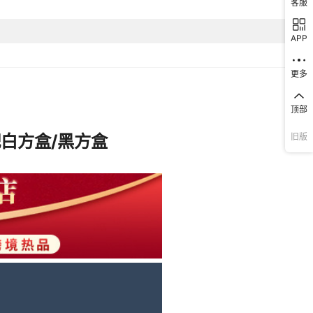
客服
店铺保修
APP
01玫黑壳黑面黑硅胶带,02玫蓝壳蓝面蓝硅胶带,03金壳黑面黑硅胶带,
壳黑面红硅胶带,05黑壳黑面黑硅胶带,06钢壳黑面黑硅胶带
更多
是
2025夏季
顶部
28mm
旧版