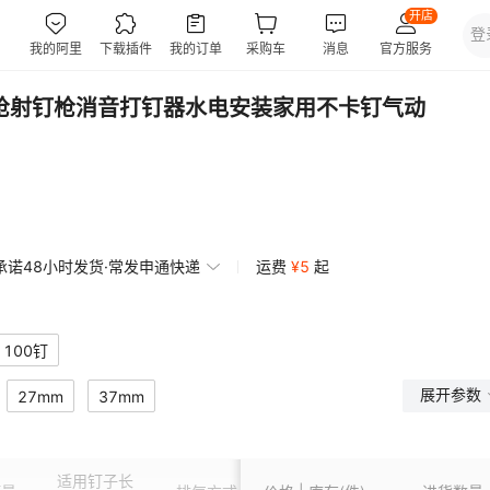
枪射钉枪消音打钉器水电安装家用不卡钉气动
承诺48小时发货·常发申通快递
运费
¥
5
起
100钉
展开参数
27mm
37mm
适用钉子长