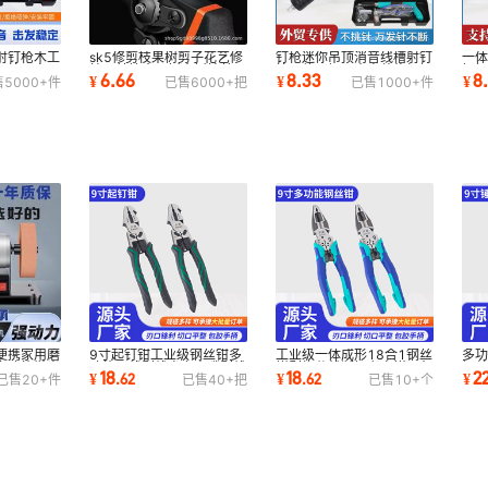
射钉枪木工
sk5修剪枝果树剪子花艺修
钉枪迷你吊顶消音线槽射钉
一
钉枪固定器
枝园林摘水果树木树枝剪刀
枪一体固钉器水电装修打钉
钉
6.66
8.33
8
¥
¥
¥
售
5000+
件
已售
6000+
把
已售
1000+
件
枝条苗木花卉
静音气钉枪
钢
便携家用磨
9寸起钉钳工业级钢丝钳多
工业级一体成形18合1钢丝
多
多功能抛光
功能压线剥线省力尖嘴剥线
钳剥绕分线断钉老虎钳9寸
钢
18
18
2
¥
.
62
¥
.
62
¥
已售
20+
件
已售
40+
把
已售
10+
个
钳批发钢丝绳
多功能钢丝钳
五