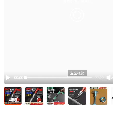
有点小卡，请重试
retry
主图视频
00:00
00:00
Play
视频