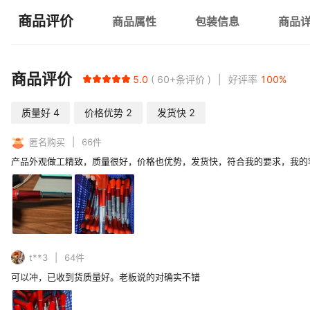
商品评价
商品属性
包装信息
商品
商品评价
5.0
60+
条评价
好评率
100
%
质量好
4
价格优势
2
发货快
2
匿名购买
66
件
产品外观做工精致，质量很好，价格也优势，发货快，符合我的要求，我的
t**3
64
件
可以冲，已收到货质量好。老板说的对确实不错