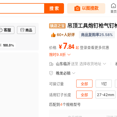
吊顶工具炮钉枪气钉
客服
商品
60+人好评
商品复购率25.58%
7
100.0%
.
84
率
¥
价格
登录查看更多优惠
起
限时9.8折
山东临沂
送至
选择收货地址
晚发必赔
全部
1钉
可装订量
全部
27-42mm
适用钉子长度
匹配到
4
个规格型号