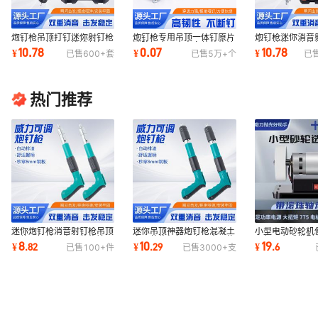
炮钉枪吊顶打钉迷你射钉枪
炮钉枪专用吊顶一体钉原片
炮钉枪迷你消音
一体气钉枪固体推进射钉器
消防钉木工水电安装装修管
水电装修一体炮
10.78
0.07
10.78
¥
¥
¥
已售
600+
套
已售
5万+
个
已
工具静音设计
卡钉气钉枪
静音吊顶配件
热门推荐
迷你炮钉枪消音射钉枪吊顶
迷你吊顶神器炮钉枪混凝土
小型电动砂轮机
一体固钉神器木工装修墙面
家用装修打钉固定器木工炮
刀机器台式微型
8
10
19
¥
.
82
¥
.
29
¥
.
6
已售
100+
件
已售
3000+
支
固定水电钉枪
钉枪气钉枪
打磨除锈工具