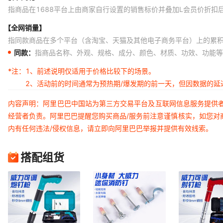
指商品在1688平台上由商家自行设置的销售标价并叠加L会员价折扣
【全网销量】
指同款商品在多个平台（含淘宝、天猫及其他电子商务平台）上的累
同款：
指商品名称、外观、规格、成分、颜色、材质、功效、功能等
*注：
1、前述说明仅适用于价格比较下的场景。
2、活动前的时间通常为预热期/爆发期的前一天，但因数据的
内容声明：阿里巴巴中国站为第三方交易平台及互联网信息服务提供
经营者负责。阿里巴巴提醒您购买商品/服务前注意谨慎核实，如您对
内有任何违法/侵权信息，请立即向阿里巴巴举报并提供有效线索。
搭配组货