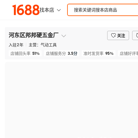
河东区邦邦硬五金厂
关注
入驻
2
年
主营：
气动工具
51%
3.5
分
95%
店铺回头率
店铺服务分
准时发货率
店铺好评