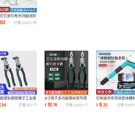
体打钉射钉枪吊顶圆消防
钉枪装修固定家用气排钉
.82
已售
3000+
件
钉枪气钉枪
功能铬钒钢钳锤子工业级
9寸钳子多功能钢丝钳专用
钉枪迷你吊顶消音线槽
丝钳老虎钳省力断线钳子
剥线尖嘴钳五金工具斜嘴钳
枪一体固钉器水电装修
2
10
8
.
54
¥
.
78
¥
.
33
已售
30+
个
已售
2000+
个
已售
1000
金工具批发
批发高硬度
静音气钉枪