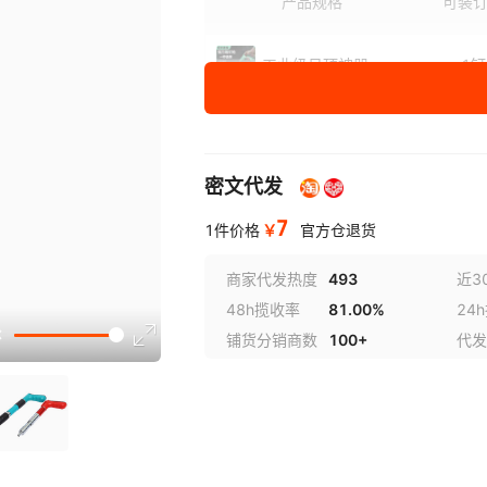
产品规格
可装
工业级吊顶神器
1钉
工业级全钢吊顶神器
1钉
密文代发
100颗27mm直钉
100
7
￥
1件价格
官方仓退货
100颗37mm螺纹钉
100
子
商家代发热度
493
近3
48h揽收率
81.00%
24
铺货分销商数
100+
代发