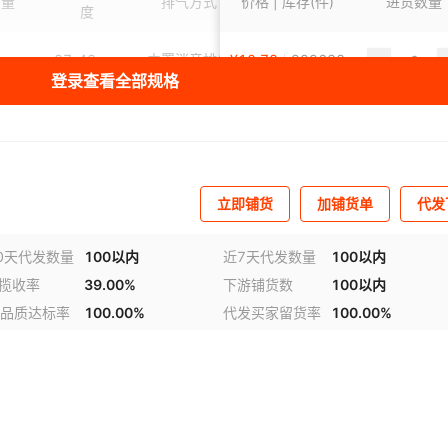
订量
排气方式
价格 | 库存(件)
进气口尺寸
耗气量
进货数量
度
27-42mm
内置消音排气
¥
10.78
7.3
999638
0.5CFM
登录查看全部规格
27-42mm
内置消音排气
¥
12.25
7.3
998312
0.5CFM
钉
27mm
非气动
¥
7.84
7.3
998811
0.5CFM
立即铺货
加铺货单
代发
钉
37mm
非气动
¥
27.44
7.3
999966
0.5CFM
0天代发数量
100以内
近7天代发数量
100以内
h揽收率
39.00%
下游铺货数
100以内
品质达标率
100.00%
代发买家留货率
100.00%