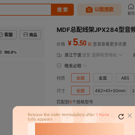
MDF总配线架JPX284型音
客服
商品
5
.
50
¥
价格
登录查看更多优惠
起
100.0%
率
浙江宁波
送至
选择收货地址
晚发必赔
全部
金属
ABS
材质
全部
482*45*30mm
2
尺寸
匹配到
8
个规格型号
86*77*44mm
其它
产品规格
材质
100回线保安排
金属