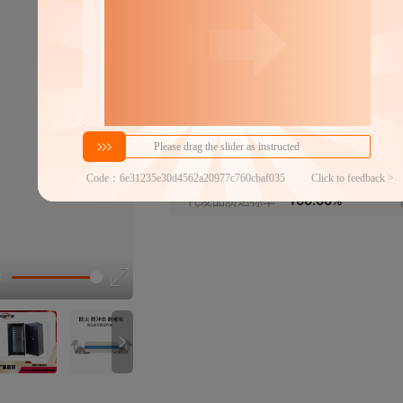
128回线测试排
金属
42U标准机柜
金属
分销代发
5.5
47U标准机柜
￥
金属
1件价格
官方仓退货
近30天代发数量
100以内
保安单元
ABS
代发品质达标率
100.00%
内线测试绳
尼龙
选型视
外线测试绳
ABS
打线刀
PP