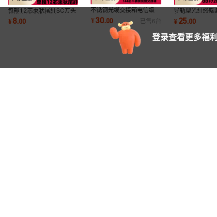
不锈钢光缆交接箱电信级
包邮12芯束状尾纤SC方头
导轨型光纤终端
144芯288芯576芯1152
单模光纤跳线电信级FC/ST
架式SC双工LCS
30
8
25
¥
.
00
¥
.
00
¥
.
00
已售
6
台
芯SC/FC光交箱托盘
头终端盒尾纤
光缆终端盒
登录查看更多福利