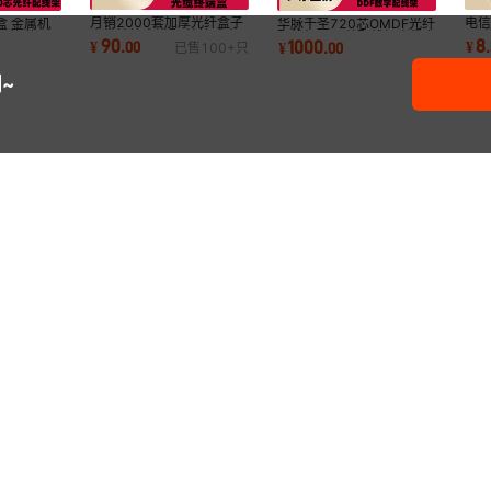
月销2000套加厚光纤盒子
电
盒 金属机
华脉千圣720芯OMDF光纤
光缆熔接盒满配 抽拉式光
12
T轨道 DIN
配线架ODF总配线柜光缆交
90
8
1000
¥
.
00
¥
.
¥
.
00
已售
100+
只
纤终端盒厂家
产
接箱机架式19英寸
~