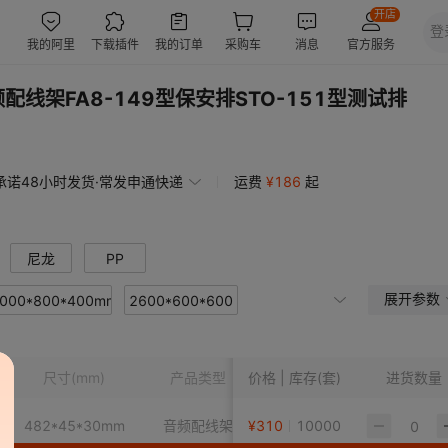
频配线架FA8-149型保安排STO-151型测试排
承诺48小时发货·常发申通快递
运费
¥
186
起
尼龙
PP
展开参数
000*800*400mm
2600*600*600
尺寸
(mm)
产品类型
价格 | 库存(套)
接口数量
(口)
进货数量
482*45*30mm
音频配线架
¥
310
100
10000