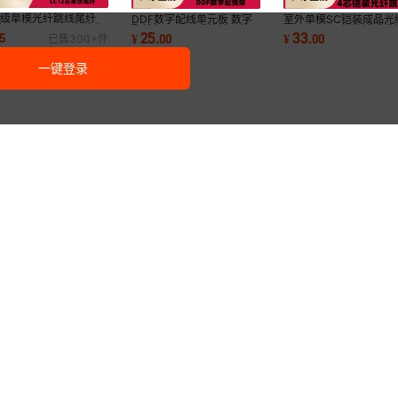
信级单模光纤跳线尾纤
DDF数字配线单元板 数字
室外单模SC铠装成品光
芯SC/FC/LC/ST束状生
配线架75-L9系统单元体
2/4/6/8/12芯光纤跳线
25
33
5
¥
.
00
¥
.
00
已售
300+
件
厂家裸纤千兆
2M头电力配线
耗低LC/FC/ST批发
一键登录