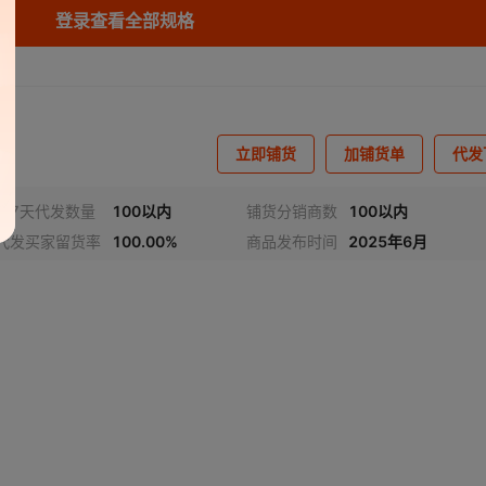
登录查看全部规格
482*45*30mm
网络理线架
¥
300
100
10000
2000*800*400mm
光纤配线架
¥
2088
576芯
10000
立即铺货
加铺货单
代发
2600*600*600
光纤配线架
¥
2280
720
10000
近7天代发数量
100以内
铺货分销商数
100以内
482*45*30mm
其它
¥
5.5
其它
10000
代发买家留货率
100.00%
商品发布时间
2025年6月
482*45*30mm
其它
¥
55
其它
10000
频
1
/
4
86*77*44mm
其它
¥
55
其它
10000
其它
其它
¥
65
其它
10000