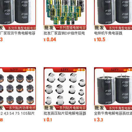
发厂家现货牛角电解电容
批发厂家直销DIP插件铝电
电焊机牛角电容器
0UF400V空调启动电容
解电容器47UF/16V音响功
200V2200UF体积
.3
0.04
10.5
¥
¥
0v150uf
放逆变器16v47uf
35*45mm音响功放开
源适配器
2 43 54 75 105贴片
批发高压贴片铝电解电容器
全新牛角电解电容高纹
率电感
耐高温4.7UF100V回流焊
流4700UF50V体积
0
3
18
¥
.
1
¥
.
3
.2/15/33/47/68/100/330/470UH
充电器
25*30mm工业电源现