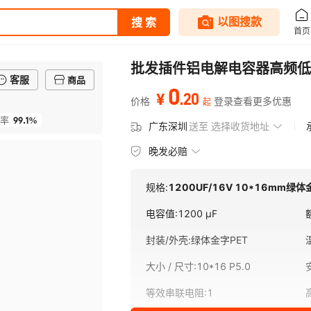
批发插件铝电解电容器高频低阻
客服
商品
0
.
20
¥
价格
登录查看更多优惠
起
99.1%
率
广东深圳
送至
选择收货地址
晚发必赔
规格:
1200UF/16V 10*16mm绿体
电容值
:
1200 µF
封装/外壳
:
绿体金字PET
大小 / 尺寸
:
10*16 P5.0
等效串联电阻
:
1