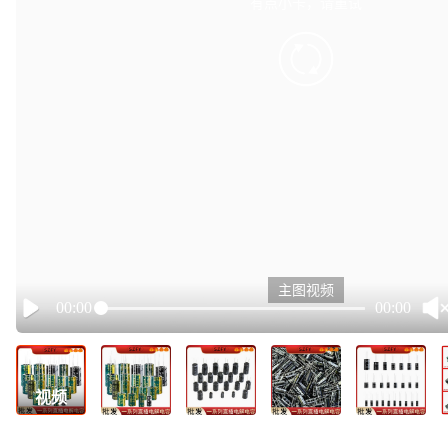
有点小卡，请重试
retry
主图视频
00:00
00:00
Play
视频