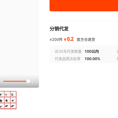
¥
0.2
库存 10000
分销代发
0.2
￥
≥200件
官方仓退货
近30天代发数量
100以内
代发品质达标率
100.00%