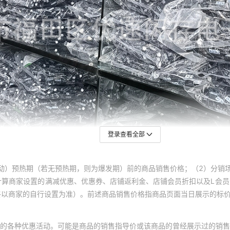
登录查看全部
动）预热期（若无预热期，则为爆发期）前的商品销售价格；（2）分销
计算商家设置的满减优惠、优惠券、店铺返利金、店铺会员折扣以及L会
终以商家的自行设置为准）。前述商品销售价格指商品页面当日展示的标
的各种优惠活动。可能是商品的销售指导价或该商品的曾经展示过的销售