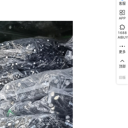
客服
APP
1688
AIBUY
更多
顶部
旧版