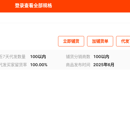
登录查看全部规格
立即铺货
加铺货单
代发
近7天代发数量
100以内
铺货分销商数
100以内
代发买家留货率
100.00%
商品发布时间
2025年6月