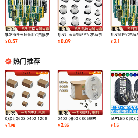
批发插件高频低阻铝电解电
批发厂家直销贴片铝电解电
批发插件铝电解
容器560UF/63V现货供应
容47UF/50V驱动电源开关
150UF/400
0.57
0.09
2.1
¥
¥
¥
电路板电容器
电容器
路板电容400V1
热门推荐
0805 0603 0402 1206
0402 0603 0805贴片
贴片LED 0603 
贴片电容
1206电阻
1615RGB七彩
1
2
1
¥
.
98
¥
.
35
¥
.
5
30/33/39/47/56/68/75/82/100PF
31.6K33.2K37.4K40.2K49.9K52.3K
白橙色发光二极
101
欧1%