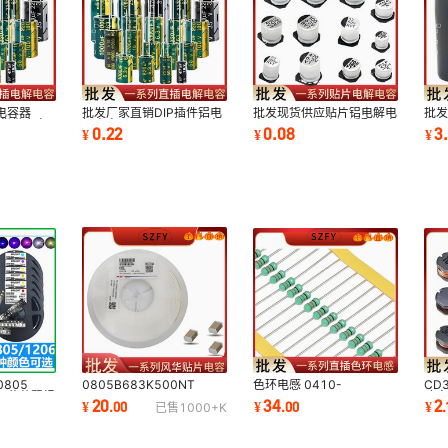
电容器
批发厂家直销DIP插件铝电
批发现货供应贴片铝电解电
批
V现货供应电
解电容器33UF200V音响
容22UF/35V电源适配器充
15
0.22
0.08
3
¥
¥
¥
50UF
功放逆变器
电器
器40
0805B683K500NT
0805
色环电感 0410-
CD3
0805 68nF 50V 10%
 红黄蓝翠绿
100UH/120UH/150UH/180UH
功
20
34
2
¥
.
00
¥
.
00
¥
.
已售
1000+
K
X7R风华高科MLCC贴片陶
管灯珠
5%（J）直插色码电感器
1/2
瓷电容