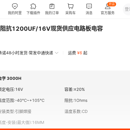
抗1200UF/16V现货供应电路板电容
承诺48小时发货·常发中通快递
运费
¥
6
起
金字 3000H
额定电压
:
16V
容差
:
±20%
温度范围
:
-40℃~+105℃
阻抗
:
1Ohms
安装类型
:
引脚焊接
温度系数
:
CD
高度-安装(最大值)
:
16MM