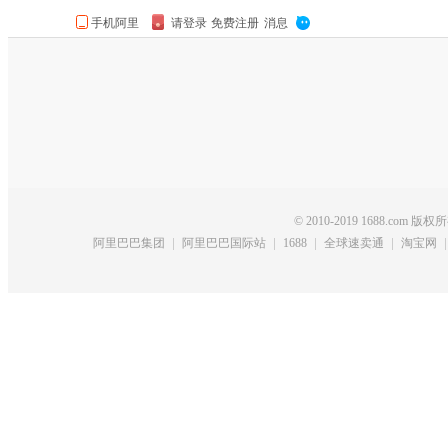
© 2010-2019 1688.com 版权
阿里巴巴集团
阿里巴巴国际站
1688
全球速卖通
淘宝网