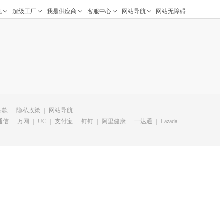
条款
隐私政策
网站导航
通信
万网
UC
支付宝
钉钉
阿里健康
一达通
Lazada