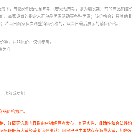
场景下，专指分销活动预热期（若无预热期，则为爆发期）前的商品销售
员价、商家设置的指定人群单品优惠活动等各种优惠；该价格会计算其他
价；若当日商家多次调整销售价格的，取当日最后展示的销售价格。
价等，并非原价，仅供参考。
格为准。
、功效或功能。
商品价格为准。
价格、详情等信息内容系由店铺经营者发布，其真实性、准确性和合法性
过阿里旺旺与店铺经营者沟通确认；阿里巴巴中国站存在海量店铺，如您