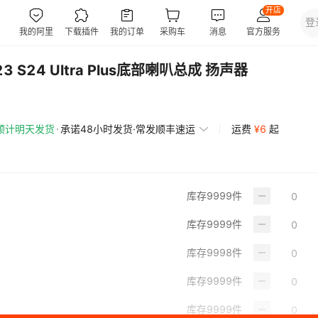
3 S24 Ultra Plus底部喇叭总成 扬声器
预计明天发货
承诺48小时发货·常发顺丰速运
运费
¥
6
起
库存
9999
件
库存
9999
件
库存
9998
件
库存
9999
件
库存
9999
件