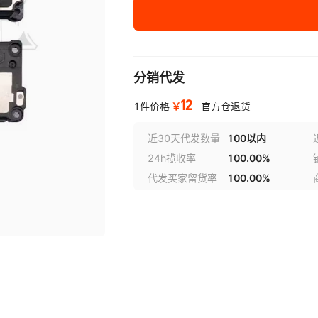
S21 Ultra
S21 Fe
分销代发
S22
12
S22 Plus
￥
1件价格
官方仓退货
S22 Ultra
近30天代发数量
100以内
24h揽收率
100.00%
S23 Ultra
代发买家留货率
100.00%
S23 Fe
S24
S24 Ultra
S24 Plus
S23