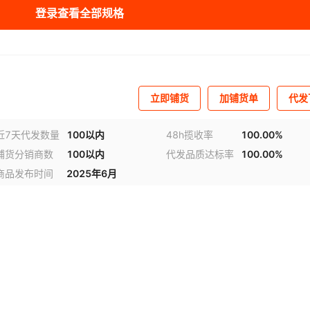
登录查看全部规格
库存
9999
件
库存
9999
件
库存
9999
件
立即铺货
加铺货单
代发
库存
9997
件
库存
9994
件
近7天代发数量
100以内
48h揽收率
100.00%
铺货分销商数
100以内
代发品质达标率
100.00%
库存
9998
件
商品发布时间
2025年6月
库存
996
件
库存
9999
件
库存
9996
件
库存
9997
件
库存
9997
件