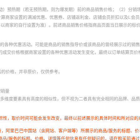
动）预热期（若无预热期，则为爆发期）前的商品销售价格；（2）分销
计算商家设置的满减优惠、优惠券、店铺返利金、店铺会员折扣以及L会
终以商家的自行设置为准）。前述商品销售价格指商品页面当日展示的标
的各种优惠活动。可能是商品的销售指导价或该商品的曾经展示过的销售
体的成交价格根据商家设置的各种优惠活动发生变化，最终以订单结算页价
后的价格，并非原价，仅供参考。
积销量
多维度要素具有高度的相似性，但不视为二者具有完全相同的品牌、品质
延迟性，取价时间可能会发生改变，最终以前述展示的具体时间和所对应的
者，阿里巴巴中国站（含网站、客户端等）所展示的商品/服务的标题、
商品/服务的标题、价格、详情等任何信息有任何疑问的，请在购买前通