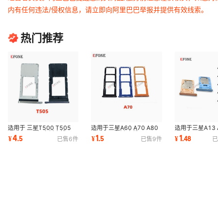
内有任何违法/侵权信息，请立即向阿里巴巴举报并提供有效线索。
热门推荐
适用于 三星T500 T505
适用于三星A60 A70 A80
适用于三星A13 A
T905 SIM卡 卡托卡槽 SIM
A90 5G 卡托 卡槽
A24 A33 A34 
4
1
1
¥
.
5
¥
.
5
¥
.
48
已售
6
件
已售
9
件
已
手机插卡卡拖卡座
A74 SIM卡托 