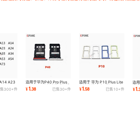
14 A23
适用于华为P40 Pro Plus
适用于 华为 P10 Plus Lite
适用
A53 A54
Lite E SIM卡托卡槽手机插
卡托 卡槽 卡套 手机SIM卡
卡
1
1
1
¥
.
38
¥
.
58
¥
.
售
300+
件
已售
30+
件
已售
10+
件
卡槽
卡套卡架 卡拖
插卡座卡架