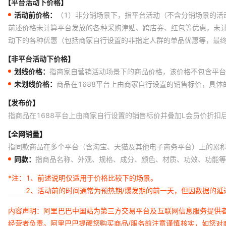
【平台活动下价格】
活动前价格：
（1）非分销场景下，指平台活动（不含分销场景的活
前述价格未计算平台发放的各种采购津贴、跨店券、红包等优惠，未
动下的各种优惠（包括商家自行设置的非指定人群的单品优惠等，最
【非平台活动下价格】
划线价格：
指商家自营销活动场景下的商品价格，该价格不包含平台
未划线价格：
商品在1688平台上由商家自行设置的销售标价，具
【发布价】
指商品在1688平台上由商家自行设置的销售标价并叠加L会员价折扣
【全网销量】
指同款商品在多个平台（含淘宝、天猫及其他电子商务平台）上的累
同款：
指商品名称、外观、规格、成分、颜色、材质、功效、功能等
*注：
1、前述说明仅适用于价格比较下的场景。
2、活动前的时间通常为预热期/爆发期的前一天，但因数据的
内容声明：阿里巴巴中国站为第三方交易平台及互联网信息服务提供
经营者负责。阿里巴巴提醒您购买商品/服务前注意谨慎核实，如您对