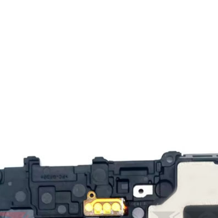
15
3
15
3
15
3
15
3
15
3
15
3