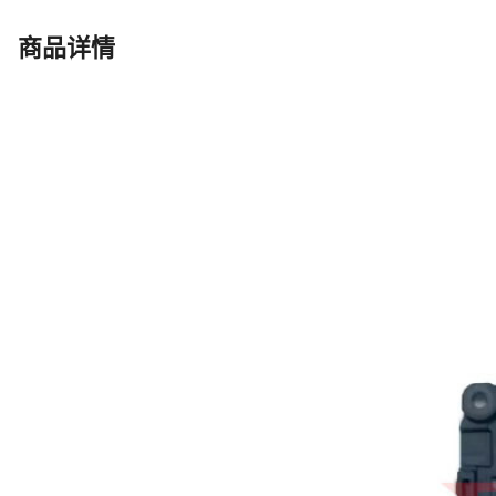
S23 Ultra
18
S23 Fe
18
商品详情
S24
18
S24 Ultra
18
S24 Plus
18
S23
18