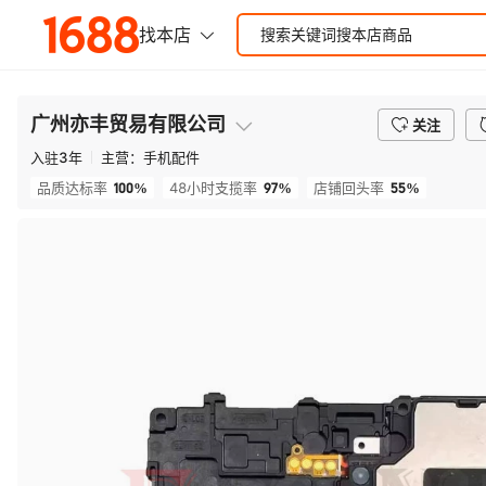
广州亦丰贸易有限公司
关注
入驻
3
年
主营：
手机配件
100%
97%
55%
品质达标率
48小时支揽率
店铺回头率