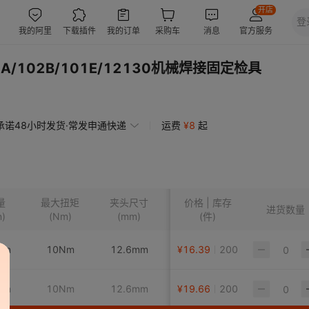
/102B/101E/12130机械焊接固定检具
承诺48小时发货·常发申通快递
运费
¥
8
起
量
最大扭矩
夹头尺寸
价格 | 库存
进气口尺寸
气管内径
进货数量
n)
(Nm)
(mm)
(件)
in
10Nm
12.6mm
¥
16.39
14
200
其它
in
10Nm
12.6mm
¥
19.66
14
200
其它