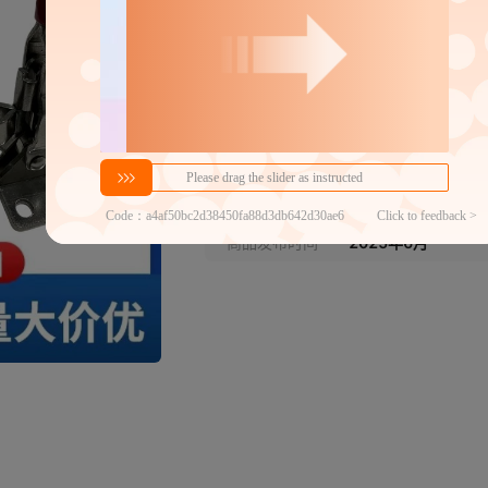
GH-101-D不锈钢
250Lm
GH-12130不锈钢
250Lm
分销代发
GH-101-E不锈钢
250Lm
3.83
￥
1件价格
官方仓退货
近30天代发数量
100以内
GH-13005不锈钢
250Lm
商品发布时间
2025年6月
GH-13009不锈钢
250Lm
GH-12050不锈钢
250Lm
GH-12050-U不锈钢
250Lm
GH-101-B侧座不锈
250Lm
钢