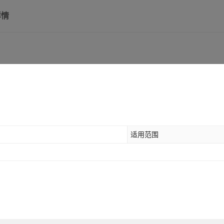
详情
GH-101-DL侧座不锈
250Lm
钢
GH-101-A铁镀锌
250Lm
GH-102B
250Lm
适用范围