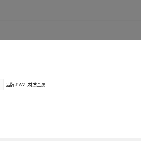
in
10Nm
12.6mm
¥
60.09
14
200
其它
in
10Nm
12.6mm
¥
4.92
14
200
其它
in
10Nm
12.6mm
¥
3.83
14
198
其它
品牌:PWZ ,材质金属