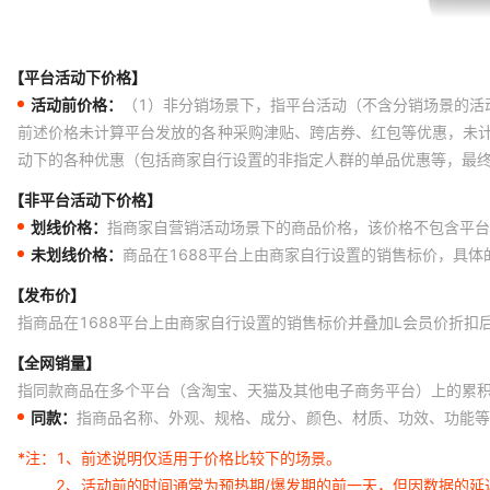
【平台活动下价格】
活动前价格：
（1）非分销场景下，指平台活动（不含分销场景的活
前述价格未计算平台发放的各种采购津贴、跨店券、红包等优惠，未
动下的各种优惠（包括商家自行设置的非指定人群的单品优惠等，最
【非平台活动下价格】
划线价格：
指商家自营销活动场景下的商品价格，该价格不包含平台
未划线价格：
商品在1688平台上由商家自行设置的销售标价，具
【发布价】
指商品在1688平台上由商家自行设置的销售标价并叠加L会员价折扣
【全网销量】
指同款商品在多个平台（含淘宝、天猫及其他电子商务平台）上的累
同款：
指商品名称、外观、规格、成分、颜色、材质、功效、功能等
*注：
1、前述说明仅适用于价格比较下的场景。
2、活动前的时间通常为预热期/爆发期的前一天，但因数据的