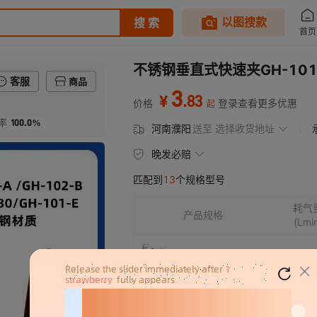
不锈钢垂直式快速夹GH-101A
客服
商品
3
.
83
¥
价格
登录查看更多优惠
起
100.0%
率
河南濮阳
送至
选择收货地址
晚发必赔
匹配到
13
个规格型号
耗气
产品规格
(Lmi
GH-101-A不锈钢
250Lm
GH-102-B不锈钢
250Lm