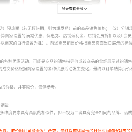
登录查看全部
动）预热期（若无预热期，则为爆发期）前的商品销售价格；（2）分销
计算商家设置的满减优惠、优惠券、店铺返利金、店铺会员折扣以及L会
终以商家的自行设置为准）。前述商品销售价格指商品页面当日展示的标
的各种优惠活动。可能是商品的销售指导价或该商品的曾经展示过的销售
体的成交价格根据商家设置的各种优惠活动发生变化，最终以订单结算页价
后的价格，并非原价，仅供参考。
积销量
多维度要素具有高度的相似性，但不视为二者具有完全相同的品牌、品质
延迟性，取价时间可能会发生改变，最终以前述展示的具体时间和所对应的