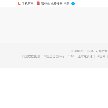
© 2010-2019 1688.com 版权
阿里巴巴集团
阿里巴巴国际站
1688
全球速卖通
淘宝网