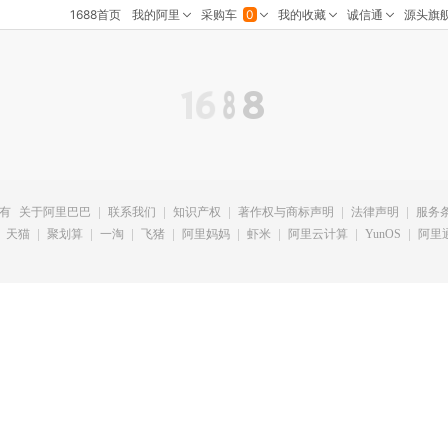
所有
关于阿里巴巴
联系我们
知识产权
著作权与商标声明
法律声明
服务
天猫
聚划算
一淘
飞猪
阿里妈妈
虾米
阿里云计算
YunOS
阿里