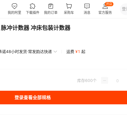
器 脉冲计数器 冲床包装计数器
承诺48小时发货·常发韵达快递
运费
¥
1
起
库存
600
个
登录查看全部规格