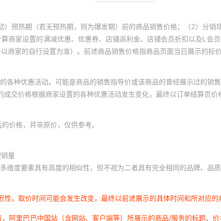
动）预热期（若无预热期，则为爆发期）前的商品销售价格；（2）分销
计算商家设置的满减优惠、优惠券、店铺返利金、店铺会员折扣以及L会
终以商家的自行设置为准）。前述商品销售价格指商品页面当日展示的标
的各种优惠活动。可能是商品的销售指导价或该商品的曾经展示过的销售
体的成交价格根据商家设置的各种优惠活动发生变化，最终以订单结算页价
后的价格，并非原价，仅供参考。
积销量
多维度要素具有高度的相似性，但不视为二者具有完全相同的品牌、品质
延迟性，取价时间可能会发生改变，最终以前述展示的具体时间和所对应的
者，阿里巴巴中国站（含网站、客户端等）所展示的商品/服务的标题、