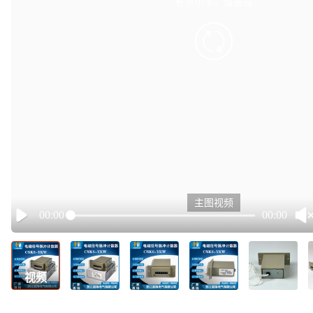
有点小卡，请重试
retry
主图视频
00:00
00:00
Play
视频