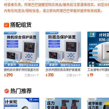
经营者负责。阿里巴巴提醒您购买商品/服务前注意谨慎核实，如您对
内有任何违法/侵权信息，请立即向阿里巴巴举报并提供有效线索。
搭配组货
微机综合保护测控装置光伏
光伏并网防孤岛保护装置故
工业通电计时器
防孤岛保护变压器线路保护
障解列防逆流保护微机综合
灯消毒HM-1发
290
310
19
¥
¥
¥
已售
50+
个
已售
30+
个
已
备自投装置
保护测控装置
械盐烟雾空调线
热门推荐