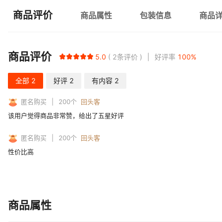
商品评价
商品属性
包装信息
商品
商品评价
5.0
2
条评价
好评率
100
%
全部
2
好评
2
有内容
2
匿名购买
200
个
回头客
该用户觉得商品非常赞，给出了五星好评
匿名购买
200
个
回头客
性价比高
商品属性