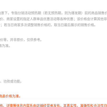
场景下，专指分销活动预热期（若无预热期，则为爆发期）前的商品销售
员价、商家设置的指定人群单品优惠活动等各种优惠；该价格会计算其他
价；若当日商家多次调整销售价格的，取当日最后展示的销售价格。
价等，并非原价，仅供参考。
格为准。
、功效或功能。
商品价格为准。
价格、详情等信息内容系由店铺经营者发布，其真实性、准确性和合法性