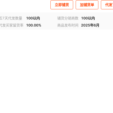
立即铺货
加铺货单
代发
近7天代发数量
100以内
铺货分销商数
100以内
代发买家留货率
100.00%
商品发布时间
2025年6月