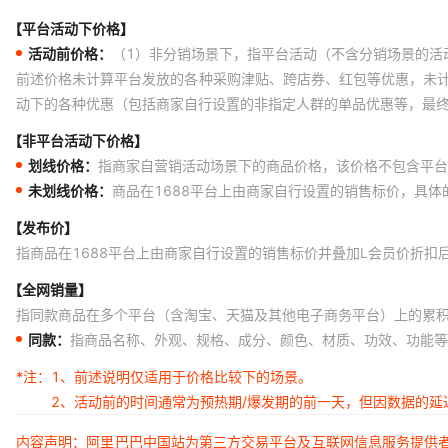
【平台活动下价格】
活动前价格：
（1）非分销场景下，指平台活动（不含分销场景的活
前述价格未计算平台发放的各种采购津贴、跨店券、红包等优惠，未
动下的各种优惠（包括商家自行设置的非指定人群的单品优惠等，最
【非平台活动下价格】
划线价格：
指商家自营销活动场景下的商品价格，该价格不包含平台
未划线价格：
商品在1688平台上由商家自行设置的销售标价，具
【发布价】
指商品在1688平台上由商家自行设置的销售标价并叠加L会员价折扣
【全网销量】
指同款商品在多个平台（含淘宝、天猫及其他电子商务平台）上的累
同款：
指商品名称、外观、规格、成分、颜色、材质、功效、功能等
*注：
1、前述说明仅适用于价格比较下的场景。
2、活动前的时间通常为预热期/爆发期的前一天，但因数据的
内容声明：阿里巴巴中国站为第三方交易平台及互联网信息服务提供