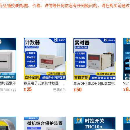
商品/服务的标题、价格、详情等任何信息有任何疑问的，请在购买前通
累时器紫外
数显电子式累加计数器
VS
晨海DH48LDH96L数显电
电机面板机
JDM11-6H5H机械冲床停
数器
子式累时器计时器
25
8
50
¥
¥
¥
售
300+
台
已售
6
台
电保持记忆接点计数
器