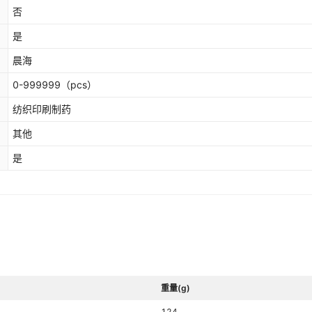
否
是
晨海
0-999999
（pcs）
纺织印刷制药
其他
是
重量(g)
124