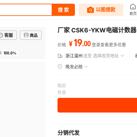
厂家 CSK6-YKW电磁计数
客服
商品
19
.
00
¥
价格
登录查看更多优惠
100.0%
率
浙江温州
送至
选择收货地址
晚发必赔
购买
数量
分销代发