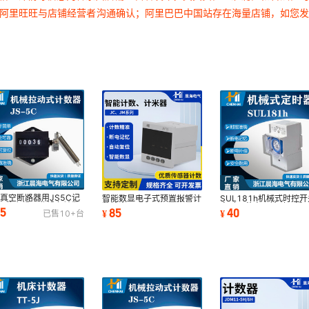
过阿里旺旺与店铺经营者沟通确认；阿里巴巴中国站存在海量店铺，如您
1真空断路器用JS5C记
智能数显电子式预置报警计
SUL181h机械式时控开
5位右操工业设备计数
数计米器
定时器节电器计时器循
.5
85
40
¥
¥
已售
10+
台
拉动式计数器
JCJM20SJM48SJM72SJM96S
间控制全自动灯