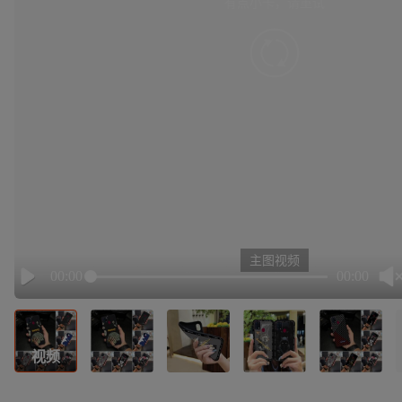
有点小卡，请重试
retry
主图视频
00:00
00:00
Play
视频