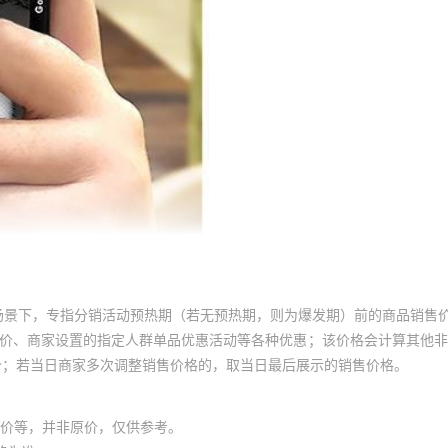
场景下，专指分销活动预热期（若无预热期，则为爆发期）前的商品销售
员价、商家设置的指定人群单品优惠活动等各种优惠；该价格会计算其他
价；若当日商家多次调整销售价格的，取当日最后展示的销售价格。
价等，并非原价，仅供参考。