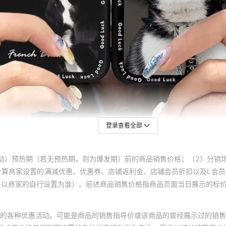
登录查看全部
动）预热期（若无预热期，则为爆发期）前的商品销售价格；（2）分销
计算商家设置的满减优惠、优惠券、店铺返利金、店铺会员折扣以及L会
终以商家的自行设置为准）。前述商品销售价格指商品页面当日展示的标
的各种优惠活动。可能是商品的销售指导价或该商品的曾经展示过的销售