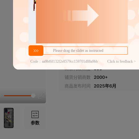
黑壳-绿块拼接
黑壳
黑壳-一把美钞
黑壳
适用
三星M31/M31 Prime/M21S/F41
型号
分销代发
三星Xcover Pro
3.5
￥
1件价格
官方仓退货
三星A9/A9000/A9100/A9 Pro
商家代发热度
590
三星Note2/N7100
铺货分销商数
2000+
三星Note3/N9008
商品发布时间
2025年6月
三星Note4/N9100
三星S3/I9300
三星S4/I9500
参数
三星S5/I9600