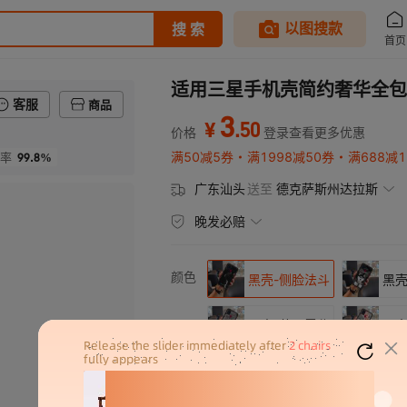
适用三星手机壳简约奢华全包
客服
商品
3
.
50
¥
价格
登录查看更多优惠
99.8%
满50减5券
满1998减50券
满688减
率
广东汕头
送至
德克萨斯州达拉斯
晚发必赔
颜色
黑壳-侧脸法斗
黑壳
黑壳-蓝眼雪豹
黑壳
黑壳-闪电雕像
黑壳