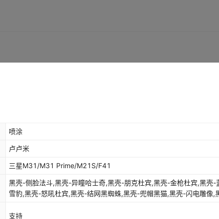
库存
888888
件
库存
888888
件
库存
888888
件
库存
888888
件
库存
888888
件
库存
888888
件
库存
888888
件
喷涂
库存
888888
件
卢卢米
库存
888888
件
三星M31/M31 Prime/M21S/F41
黑壳-侧脸法斗,黑壳-异瞳哈士奇,黑壳-朋克杜宾,黑壳-金枪杜宾,黑壳-
库存
888888
件
雪豹,黑壳-怒吼杜宾,黑壳-结网黑蜘蛛,黑壳-兜帽黑猫,黑壳-闪电雕像,
库存
888888
件
黄线雕像,黑壳-蓝色颜料,黑壳-红橙蓝白线,黑壳-绿块拼接,黑壳-三色碳
黑壳-蓝方块拼接,黑壳-炫酷猫,黑壳-一把美钞,黑壳-素描骷髅女,黑壳-
支持