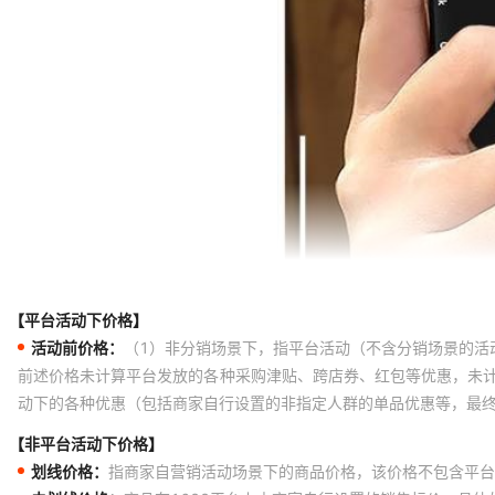
【平台活动下价格】
活动前价格：
（1）非分销场景下，指平台活动（不含分销场景的活
前述价格未计算平台发放的各种采购津贴、跨店券、红包等优惠，未
动下的各种优惠（包括商家自行设置的非指定人群的单品优惠等，最
【非平台活动下价格】
划线价格：
指商家自营销活动场景下的商品价格，该价格不包含平台