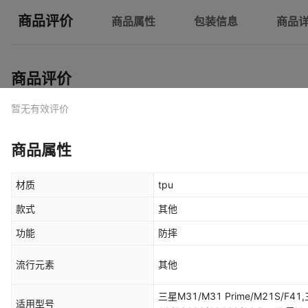
商品评价
商品属性
包装信息
商品
商品评价
暂无有效评价
商品属性
材质
tpu
款式
其他
功能
防摔
流行元素
其他
三星M31/M31 Prime/M21S/F41,
适用型号