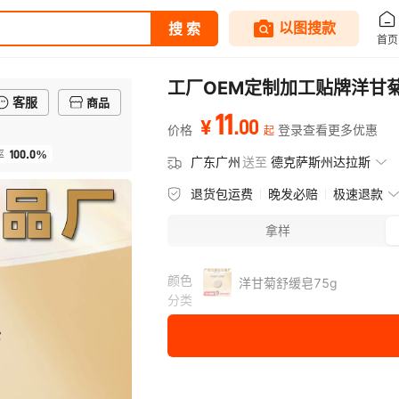
工厂OEM定制加工贴牌洋甘
客服
商品
11
.
00
¥
价格
登录查看更多优惠
起
100.0%
率
广东广州
送至
德克萨斯州达拉斯
退货包运费
晚发必赔
极速退款
拿样
颜色
洋甘菊舒缓皂75g
分类