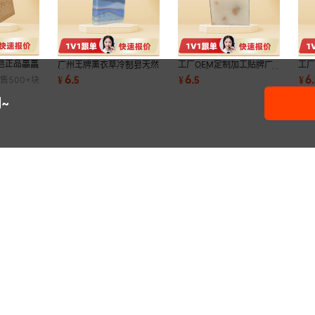
皂正品藟藟
广州王牌薰衣草冷制皂天然
工厂OEM定制加工贴牌广
工厂
侧柏叶乌斯
植物成分温和清洁肌肤手工
州王牌乳木果油冷制皂天然
州
6
6
6
¥
.
5
¥
.
5
¥
.
售
500+
块
制作散发迷人
植物配方温和清
成
~