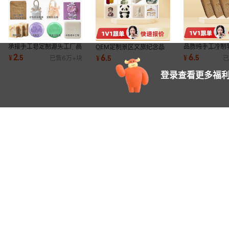
承接手工皂定制源头工厂高
品质纯手工冷制
OEM定制景区文旅纪念品
端冷制皂洁面沐浴洗发皂创
品牌古方洗发皂
景点人文特色文化创意手工
2
6
6
¥
.
5
¥
.
5
¥
.
5
已售
6万+
块
已
意伴手礼soap
曼头皮屑推荐
皂伴手礼冷制皂
登录查看更多福利