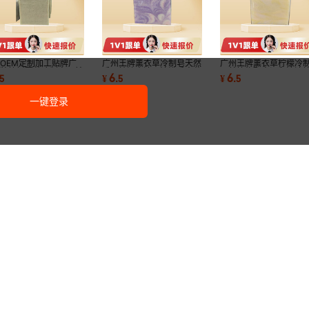
OEM定制加工贴牌广
广州王牌薰衣草冷制皂天然
广州王牌薰衣草柠檬冷
王牌桉树薄荷冷制皂天然
手工精油皂洁面沐浴香皂薰
天然植物配方温和清洁
6
6
5
¥
.
5
¥
.
5
分手工制作温
衣草香味舒缓
源头工厂生产
一键登录