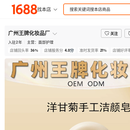
广州王牌化妆品厂
关注
入驻
2
年
主营：
面部护理
36%
4.0
分
21%
店铺回头率
店铺服务分
准时发货率
店铺好评