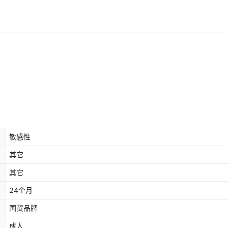
敏感性
其它
其它
24个月
国货品牌
成人