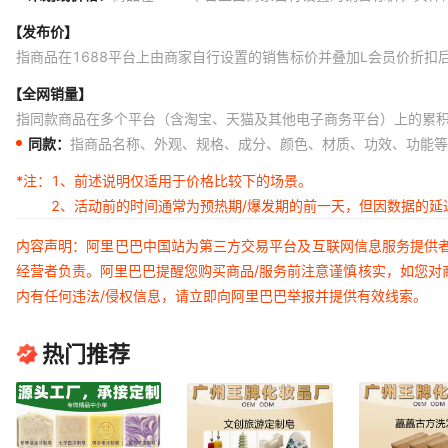
【发布价】
指商品在1688平台上由商家自行设置的销售标价并叠加L会员价折扣
【全网销量】
指同款商品在多个平台（含淘宝、天猫及其他电子商务平台）上的累
同款：
指商品名称、外观、规格、成分、颜色、材质、功效、功能等
*注：
1、前述说明仅适用于价格比较下的场景。
2、活动前的时间通常为预热期/爆发期的前一天，但因数据的
内容声明：阿里巴巴中国站为第三方交易平台及互联网信息服务提供
经营者负责。阿里巴巴提醒您购买商品/服务前注意谨慎核实，如您对
内有任何违法/侵权信息，请立即向阿里巴巴举报并提供有效线索。
热门推荐