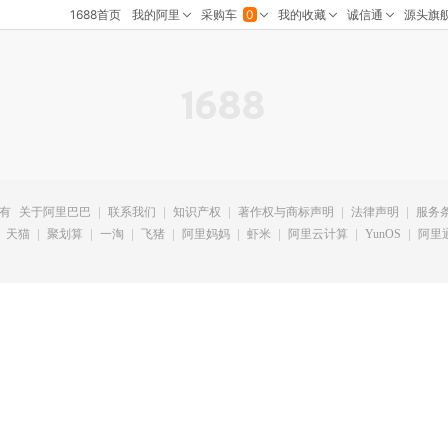
所有
关于阿里巴巴
联系我们
知识产权
著作权与商标声明
法律声明
服务
天猫
聚划算
一淘
飞猪
阿里妈妈
虾米
阿里云计算
YunOS
阿里