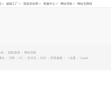
条款
隐私政策
网站导航
通信
万网
UC
支付宝
钉钉
阿里健康
一达通
Lazada