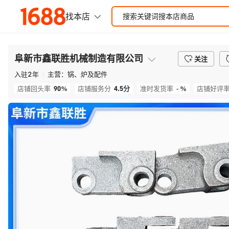
阜新市鑫联胜机械制造有限公司
关注
入驻
2
年
主营：
锅、炉及配件
90%
4.5
分
- %
店铺回头率
店铺服务分
准时发货率
店铺好评