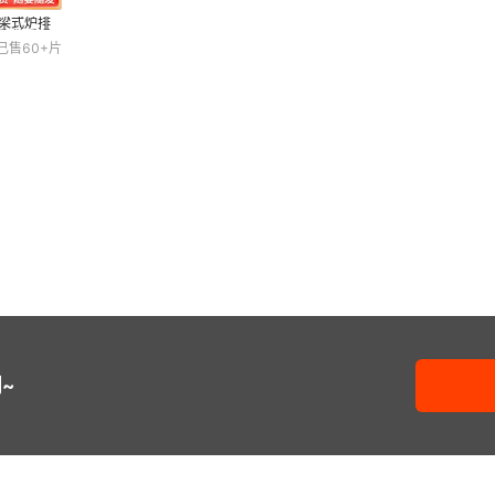
横梁式炉排
质 供暖锅
已售
60+
片
~