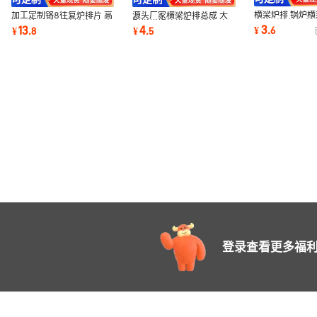
横梁炉排 锅炉
加工定制铬8往复炉排片 高
源头厂家横梁炉排总成 大
高铬耐热铸钢材
温区铬16专用炉排片 蛇形
型燃煤锅炉横梁炉排片 高
3
13
4
¥
.
6
¥
.
8
¥
.
5
炉全套炉排
炉排片厂家
铬耐热材质
登录查看更多福利