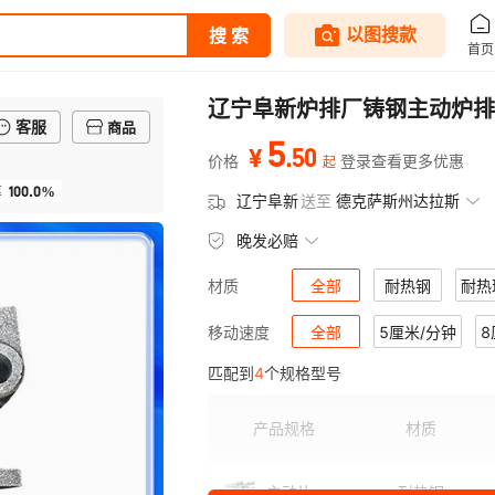
辽宁阜新炉排厂铸钢主动炉排
客服
商品
5
.
50
¥
价格
登录查看更多优惠
起
100.0%
率
辽宁阜新
送至
德克萨斯州达拉斯
晚发必赔
全部
耐热钢
耐热
材质
全部
5厘米/分钟
8
移动速度
匹配到
4
个规格型号
产品规格
材质
主动片
耐热钢