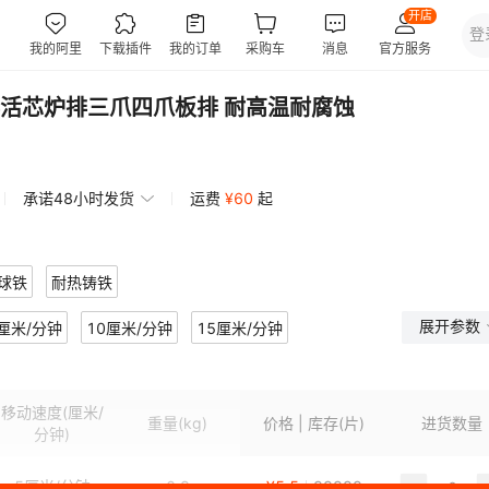
活芯炉排三爪四爪板排 耐高温耐腐蚀
承诺48小时发货
运费
¥
60
起
球铁
耐热铸铁
展开参数
厘米/分钟
10厘米/分钟
15厘米/分钟
移动速度
(厘米/
重量
(kg)
价格 | 库存(片)
进货数量
分钟)
5厘米/分钟
0.9
¥
5.5
99999