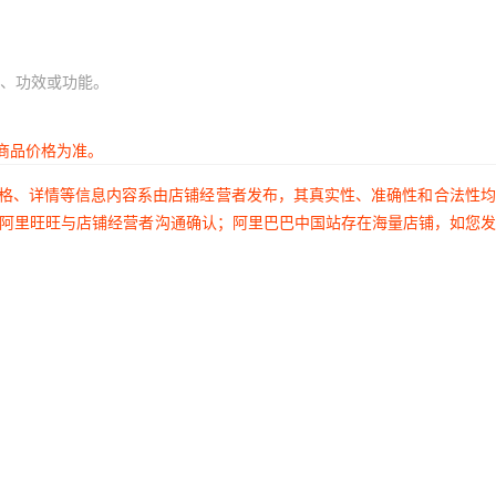
、功效或功能。
商品价格为准。
价格、详情等信息内容系由店铺经营者发布，其真实性、准确性和合法性
过阿里旺旺与店铺经营者沟通确认；阿里巴巴中国站存在海量店铺，如您