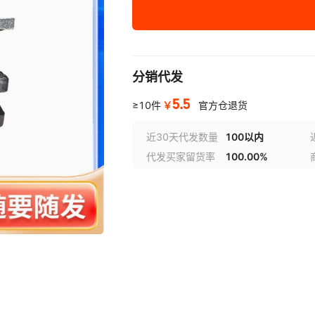
活芯炉排
耐热球铁
分销代发
三爪炉排
耐热铸铁
5.5
￥
≥10件
官方仓退货
四爪炉排
耐热铸铁
近30天代发数量
100以内
代发买家留货率
100.00%