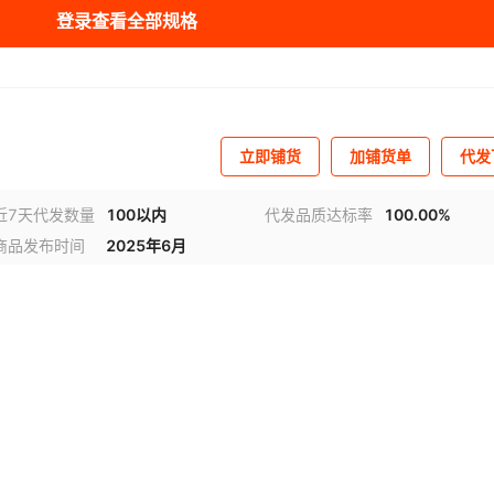
登录查看全部规格
8厘米/分钟
2kg
¥
17.5
99999
10厘米/分钟
1kg
¥
9.5
99999
立即铺货
加铺货单
代发
15厘米/分钟
2kg
¥
13.5
99999
近7天代发数量
100以内
代发品质达标率
100.00%
商品发布时间
2025年6月