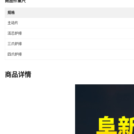
商品件重尺
规格
主动片
活芯炉排
三爪炉排
四爪炉排
商品详情