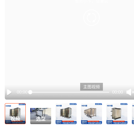
有点小卡，请重试
retry
主图视频
00:00
00:00
Play
视频
选型