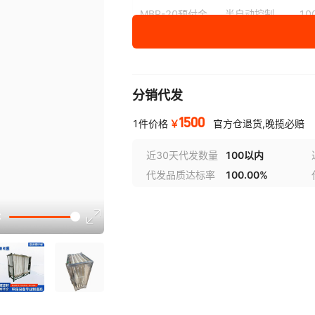
MBR-20预付金
半自动控制
10
MBR-25预付金
半自动控制
10
MBR-30预付金
半自动控制
10
分销代发
1500
￥
1件价格
官方仓退货,晚揽必赔
近30天代发数量
100以内
代发品质达标率
100.00%
选型