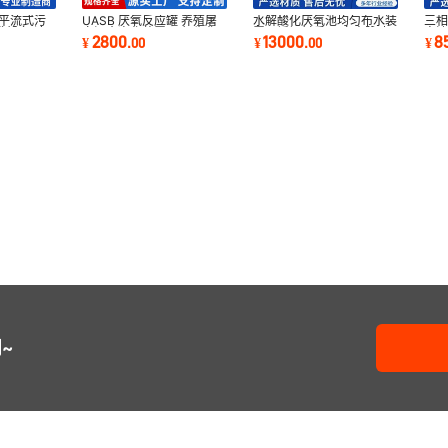
钢平流式污
UASB 厌氧反应罐 养殖屠
水解酸化厌氧池均匀布水装
三
选设备 溶
宰污水净化装置 厌氧生化
置不锈钢材质20立方脉冲
高浓
2800
13000
8
¥
.
00
¥
.
00
¥
处理成套设备
布水器布水均匀
分
~