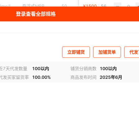
0mg/L
悬浮式MBR
50
¥
1500
15L/m²·h
56
PVDF(聚偏
登录查看全部规格
0mg/L
固定式MBR
100
¥
1650
20L/m²·h
85
PSU(聚
0mg/L
平板式MBR
100
¥
1800
25L/m²·h
99
PES(聚醚
立即铺货
加铺货单
代发
近7天代发数量
100以内
铺货分销商数
100以内
代发买家留货率
100.00%
商品发布时间
2025年6月
视频