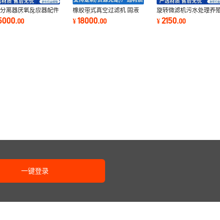
相分离器厌氧反应器配件
橡胶带式真空过滤机 固液
旋转微滤机污水处理养
度废水处理设备 固液
分离 脱水率高 源头厂家
宰化工污水固液分离机
5000
18000
2150
.
00
¥
.
00
¥
.
00
离设备
钢自动微滤机
一键登录