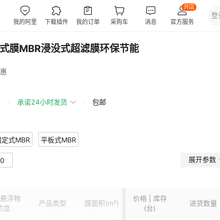
帘式膜MBR浸没式超滤膜环保节能
惠
承诺24小时发货
包邮
固定式MBR
平板式MBR
展开参数
0
悬浮物
价格 | 库存
产品类型
膜面积
(m²)
膜设计通量
进货数量
主体材
浓度
(台)