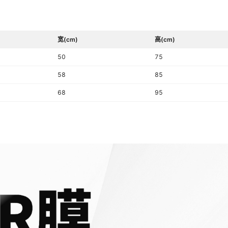
宽(cm)
高(cm)
50
75
58
85
68
95