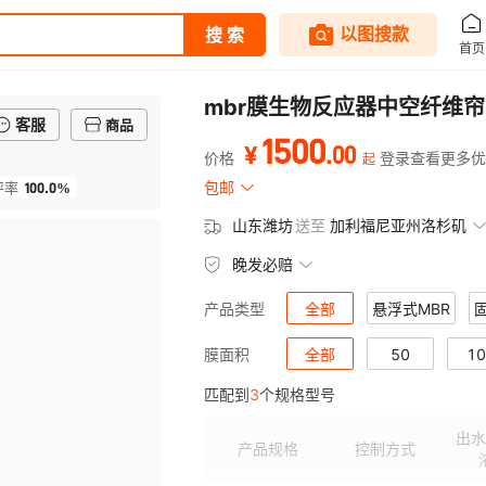
mbr膜生物反应器中空纤维
客服
商品
1500
.
00
¥
价格
登录查看更多优
起
100.0%
包邮
评率
山东潍坊
送至
加利福尼亚州洛杉矶
晚发必赔
全部
悬浮式MBR
产品类型
全部
50
10
膜面积
匹配到
3
个规格型号
出水
产品规格
控制方式