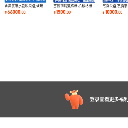
含氨氮废水吹脱设备 玻璃
不锈钢提篮格栅 机械格栅
气浮设备 不锈
钢氨氮吹脱塔 喷淋塔吸收
除污机 手动304污水处理
水处理悬浮物浮
66000
1500
10000
¥
.
00
¥
.
00
¥
.
00
塔
吊篮格栅
气气浮机
登录查看更多福利