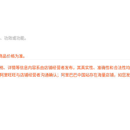
、功效或功能。
商品价格为准。
价格、详情等信息内容系由店铺经营者发布，其真实性、准确性和合法性
过阿里旺旺与店铺经营者沟通确认；阿里巴巴中国站存在海量店铺，如您