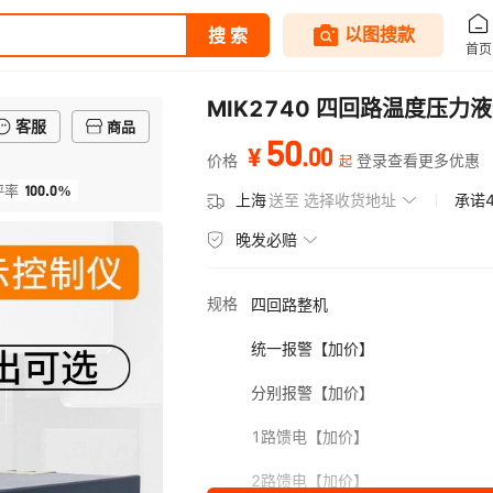
MIK2740 四回路温度压力
客服
商品
50
.
00
¥
价格
登录查看更多优惠
起
100.0%
评率
上海
送至
选择收货地址
承诺
晚发必赔
规格
四回路整机
统一报警【加价】
分别报警【加价】
1路馈电【加价】
2路馈电【加价】