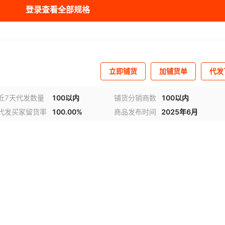
登录查看全部规格
库存
99
台
库存
99
台
库存
99
台
立即铺货
加铺货单
代发
近7天代发数量
100以内
铺货分销商数
100以内
代发买家留货率
100.00%
商品发布时间
2025年6月