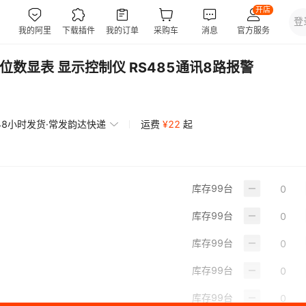
液位数显表 显示控制仪 RS485通讯8路报警
48小时发货·常发韵达快递
运费
¥
22
起
库存
99
台
库存
99
台
库存
99
台
库存
99
台
库存
99
台