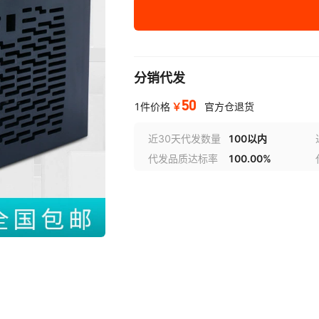
485通讯功能【加价】
统一变送输出【加价】
分销代发
分别变送输出【加价】
50
￥
1件价格
官方仓退货
近30天代发数量
100以内
代发品质达标率
100.00%