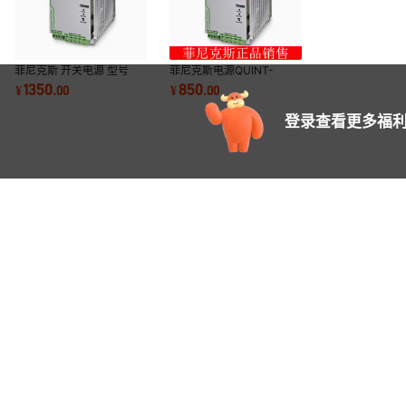
菲尼克斯 开关电源 型号
菲尼克斯电源QUINT-
QUINT-
PS/1AC/24DC/5A 10A
1350
850
¥
.
00
¥
.
00
PS/1AC/24DC/20 货号
20A 40A 大量现货
2866776 现货
2866763
登录查看更多福利