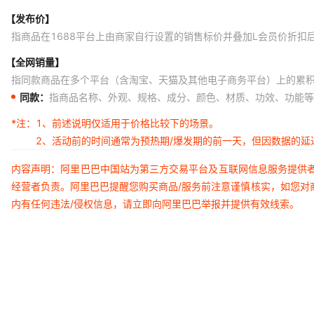
浅紫色
iphone X / XS
【发布价】
粉色
iphone X / XS
指商品在1688平台上由商家自行设置的销售标价并叠加L会员价折扣
薄荷绿
iphone X / XS
【全网销量】
指同款商品在多个平台（含淘宝、天猫及其他电子商务平台）上的累
深绿色
iphone X / XS
同款：
指商品名称、外观、规格、成分、颜色、材质、功效、功能等
红色
iphone X / XS
*注：
1、前述说明仅适用于价格比较下的场景。
黑色
iphone X / XS
2、活动前的时间通常为预热期/爆发期的前一天，但因数据的
深蓝色
iPhone XR
内容声明：阿里巴巴中国站为第三方交易平台及互联网信息服务提供
浅蓝色
iPhone XR
经营者负责。阿里巴巴提醒您购买商品/服务前注意谨慎核实，如您对
浅紫色
iPhone XR
内有任何违法/侵权信息，请立即向阿里巴巴举报并提供有效线索。
粉色
iPhone XR
薄荷绿
iPhone XR
深绿色
iPhone XR
红色
iPhone XR