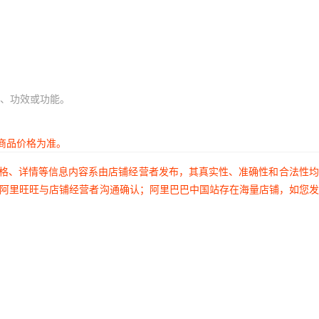
80
80
80
80
、功效或功能。
80
80
商品价格为准。
80
价格、详情等信息内容系由店铺经营者发布，其真实性、准确性和合法性
80
过阿里旺旺与店铺经营者沟通确认；阿里巴巴中国站存在海量店铺，如您
80
80
80
80
80