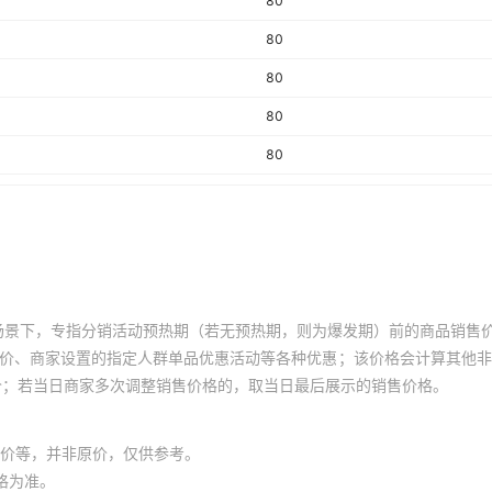
80
80
80
80
80
80
80
80
80
场景下，专指分销活动预热期（若无预热期，则为爆发期）前的商品销售
80
员价、商家设置的指定人群单品优惠活动等各种优惠；该价格会计算其他
价；若当日商家多次调整销售价格的，取当日最后展示的销售价格。
80
80
价等，并非原价，仅供参考。
80
格为准。