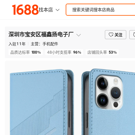
深圳市宝安区福鑫扬电子厂
关注
入驻
11
年
主营：
手机配件
100%
96%
53%
品质达标率
48小时支揽率
店铺回头率