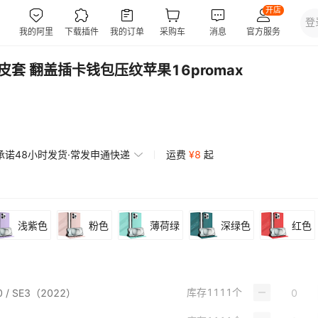
手机皮套 翻盖插卡钱包压纹苹果16promax
承诺48小时发货·常发申通快递
运费
¥
8
起
浅紫色
粉色
薄荷绿
深绿色
红色
库存
1111
个
020 / SE3（2022）