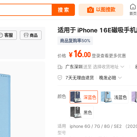
适用于 iPhone 16E磁吸
客服
商品
商品复购率50%
16
.
00
¥
价格
登录查看更多优惠
广东深圳
送至
选择收货地址
7天无理由退货
晚发必赔
颜色
深蓝色
浅蓝色
黑色
适用
iphone 6G / 7G / 8G / SE2 （2
型号