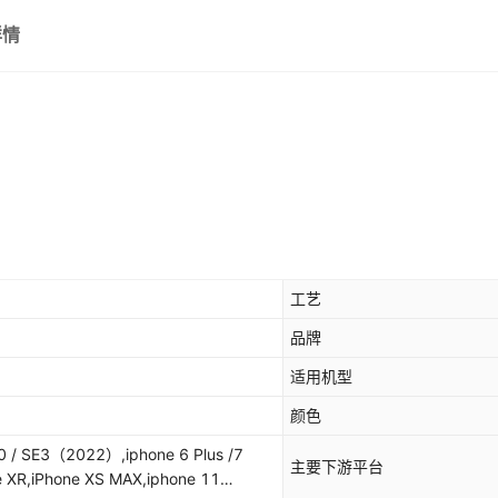
详情
iphone 13 pro
iphone 13 pro max
iphone 14 pro
iphone 14 plus
iphone 14 pro max
iphone 15
工艺
iphone 15 pro
品牌
iphone 15 plus
适用机型
iphone 15 pro max
颜色
iPhone 16E
20 / SE3（2022）,iphone 6 Plus /7
主要下游平台
one XR,iPhone XS MAX,iphone 11
iphone 16