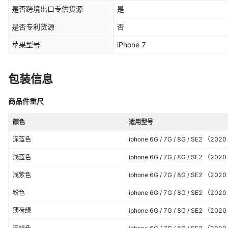
pro,iphone 11,iphoe 11 pro max,
是否跨境出口专供货源
是
pro,iphone 12 pro max,iphone 13
pro,iphone 13 pro max,iphone 14 pro,iphone 14 plus,iphone 14 pro
是否专利货源
否
max,iphone 15,iphone 15 pro,iphone 15 plus,iphone 15 pro
苹果型号
iPhone 7
max,iPhone 16E,iphone 16,iphone 16 pro,iphone 16 plus,iphone
pro max
包装信息
商品件重尺
颜色
适用型号
深蓝色
iphone 6G / 7G / 8G / SE2 （20
浅蓝色
iphone 6G / 7G / 8G / SE2 （20
浅紫色
iphone 6G / 7G / 8G / SE2 （20
粉色
iphone 6G / 7G / 8G / SE2 （20
薄荷绿
iphone 6G / 7G / 8G / SE2 （20