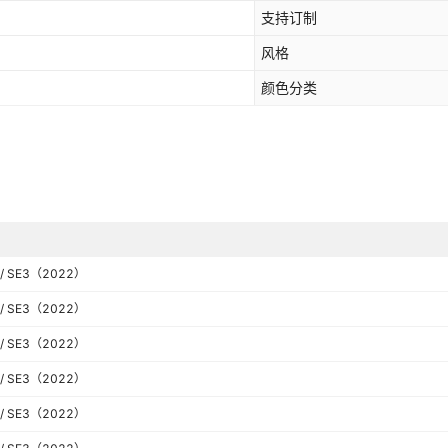
iphone 12 Mini,iphone 12 /12
支持订制
 mini,iphone 13/14,iphone 13
iphone 16 pro
风格
iphone 16 plus
颜色分类
 16
iphone 16 pro max
20 / SE3（2022）
20 / SE3（2022）
20 / SE3（2022）
20 / SE3（2022）
20 / SE3（2022）