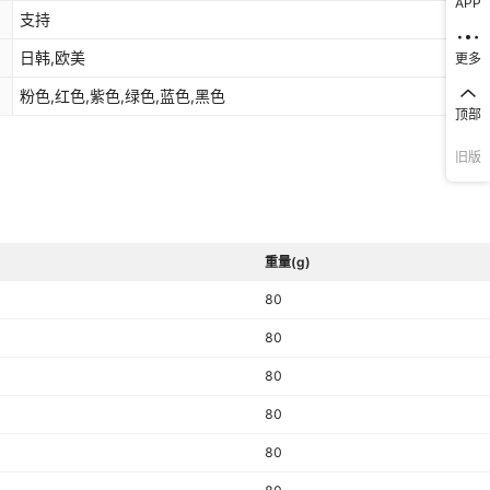
APP
支持
库存
1111
个
日韩,欧美
更多
库存
1111
个
粉色,红色,紫色,绿色,蓝色,黑色
顶部
库存
1108
个
旧版
重量(g)
80
80
80
80
80