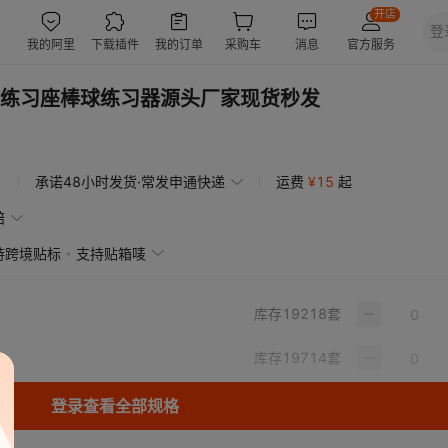
练习座棒球练习器源头厂家现货秒发
承诺48小时发货·常发申通快递
运费
¥
15
起
赔
持跨境贴标
支持贴箱唛
库存
19218
套
库存
19714
套
登录查看全部规格