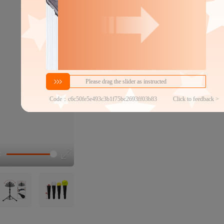
分销代发
40
￥
1件价格
官方仓退货
近30天代发数量
100以内
24h揽收率
50.00%
代发品质达标率
100.00%
讲解