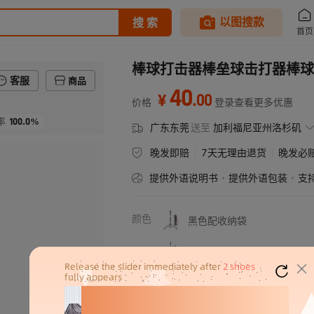
棒球打击器棒垒球击打器棒球
客服
商品
40
.
00
¥
价格
登录查看更多优惠
100.0%
率
广东东莞
送至
加利福尼亚州洛杉矶
晚发即赔
7天无理由退货
晚发必
提供外语说明书
提供外语包装
支
颜色
黑色配收纳袋
红色配收纳袋