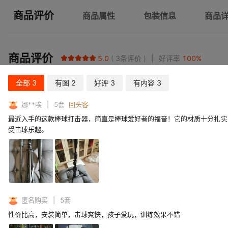
商品评价
商品属性
包装信息
商品
商品评价
5.0
3
条评价
好评率
100
%
全部
3
有图
2
好评
3
有内容
3
娜**唉
5
套
回头客
最近入手的这款棒球打击器，简直是棒球爱好者的福音！它的材质十分扎实
受击球乐趣。
匿名购买
5
套
性价比高，安装简单，击球爽快，孩子爱玩，训练效果不错