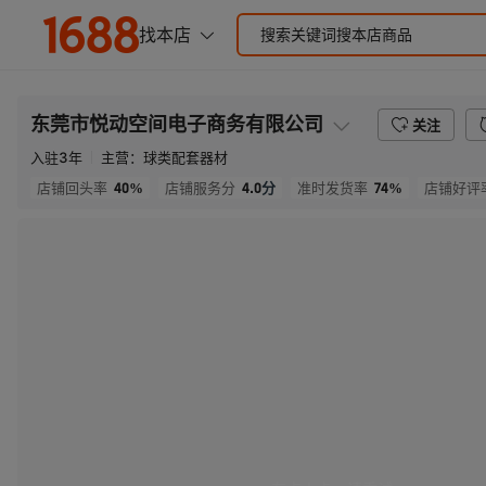
东莞市悦动空间电子商务有限公司
关注
入驻
3
年
主营：
球类配套器材
40%
4.0
分
74%
店铺回头率
店铺服务分
准时发货率
店铺好评