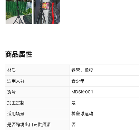
商品属性
材质
铁管，橡胶
适用人群
青少年
货号
MDSK-001
加工定制
是
适用场景
棒垒球运动
是否跨境出口专供货源
否