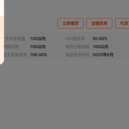
立即铺货
加铺货单
代发
近7天代发数量
100以内
48h揽收率
50.00%
下游铺货数
100以内
铺货分销商数
100以内
代发买家留货率
100.00%
商品发布时间
2025年6月
视频