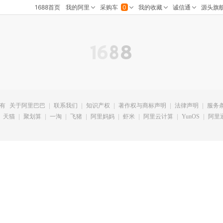
所有
关于阿里巴巴
联系我们
知识产权
著作权与商标声明
法律声明
服务
天猫
聚划算
一淘
飞猪
阿里妈妈
虾米
阿里云计算
YunOS
阿里