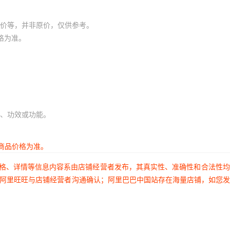
价等，并非原价，仅供参考。
格为准。
、功效或功能。
商品价格为准。
价格、详情等信息内容系由店铺经营者发布，其真实性、准确性和合法性
过阿里旺旺与店铺经营者沟通确认；阿里巴巴中国站存在海量店铺，如您