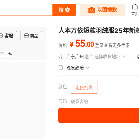
人本万依短款羽绒服25年新
客服
商品
55
.
00
¥
价格
登录查看更多优惠
- %
率
广东广州
送至
选择收货地址
晚发必赔
颜色
走份批发
尺码
联系客服