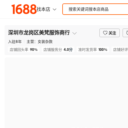
深圳市龙岗区美梵服饰商行
关注
入驻
8
年
主营：
女装杂款
90%
4.0
分
100%
店铺回头率
店铺服务分
准时发货率
店铺好评