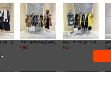
撤柜黑白潮
宝莱25国际羽绒服冬季新
郁香25菲冬专柜撤柜时尚
水貂
牌折扣女装
中式保暖刺绣羽绒服品牌折
女装连衣裙羽绒服品牌折扣
搭
186
65
2
¥
¥
¥
扣女装尾货批发
女装尾货批发
扣
~
动服套装女
大码女装锦绣真丝上衣撤柜
棉麻套装夏季新款新中式复
老