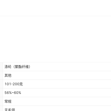
涤纶（聚酯纤维）
其他
101-200克
56%~60%
常规
无毛领