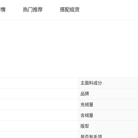
详情
热门推荐
搭配组货
主面料成分
品牌
充绒量
含绒量
版型
是否有毛领