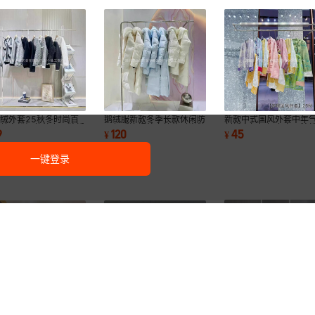
绒外套25秋冬时尚百
鹅绒服新款冬季长款休闲防
新款中式国风外套中年
减龄宽松短款外套品牌折
风保暖连帽外套简约时尚鹅
刺绣盘扣妈妈上衣品牌
9
120
45
¥
¥
女装货源批发
绒服女装批发
女装尾货批发
一键登录
歌例卫衣拼色卫衣26春
钱风休闲套装夏天新款百
巴宝茵羽绒服女冬季2026