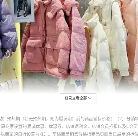
登录查看全部
动）预热期（若无预热期，则为爆发期）前的商品销售价格；（2）分销
计算商家设置的满减优惠、优惠券、店铺返利金、店铺会员折扣以及L会
终以商家的自行设置为准）。前述商品销售价格指商品页面当日展示的标