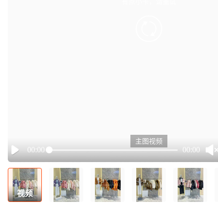
有点小卡，请重试
retry
主图视频
00:00
00:00
Play
视频