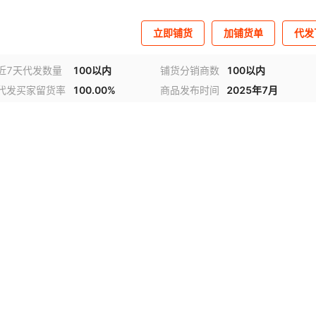
立即铺货
加铺货单
代发
近7天代发数量
100以内
铺货分销商数
100以内
代发买家留货率
100.00%
商品发布时间
2025年7月