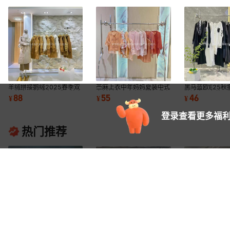
羊绒拼接鹅绒2025春季双
苎麻上衣中年妈妈夏装中式
黑马蓝欧E25秋
面赫本风羊毛大衣毛呢外套
女衬衫上衣中老年洋气质小
牌流大码女装品
88
55
46
¥
¥
¥
品牌折扣批发
衫货源批发
尾货一手批发
登录查看更多福利
热门推荐
大码女装梓伊菲T恤刺绣 订
大码仿丝妈妈衫锦绣江南连
卡丹路套装棉运