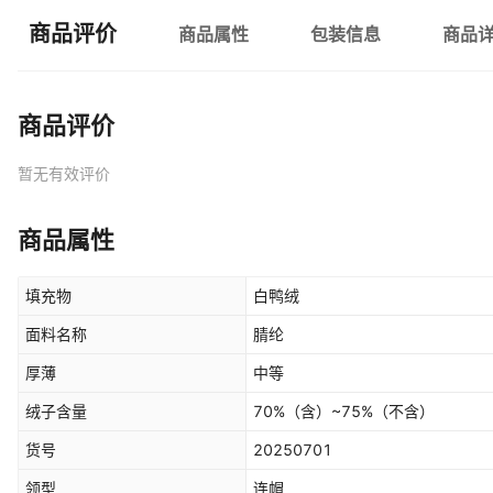
商品评价
商品属性
包装信息
商品
商品评价
暂无有效评价
商品属性
填充物
白鸭绒
面料名称
腈纶
厚薄
中等
绒子含量
70%（含）~75%（不含）
货号
20250701
领型
连帽