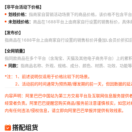
【非平台活动下价格】
划线价格：
指商家自营销活动场景下的商品价格，该价格不包含平台
未划线价格：
商品在1688平台上由商家自行设置的销售标价，具
【发布价】
指商品在1688平台上由商家自行设置的销售标价并叠加L会员价折扣
【全网销量】
指同款商品在多个平台（含淘宝、天猫及其他电子商务平台）上的累
同款：
指商品名称、外观、规格、成分、颜色、材质、功效、功能等
*注：
1、前述说明仅适用于价格比较下的场景。
2、活动前的时间通常为预热期/爆发期的前一天，但因数据的
内容声明：阿里巴巴中国站为第三方交易平台及互联网信息服务提供
经营者负责。阿里巴巴提醒您购买商品/服务前注意谨慎核实，如您对
内有任何违法/侵权信息，请立即向阿里巴巴举报并提供有效线索。
搭配组货