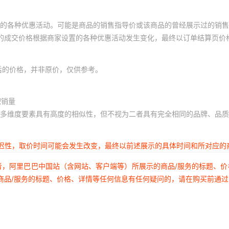
的各种优惠活动。可能是商品的销售指导价或该商品的曾经展示过的销售
体的成交价格根据商家设置的各种优惠活动发生变化，最终以订单结算页价
后的价格，并非原价，仅供参考。
积销量
多维度要素具有高度的相似性，但不视为二者具有完全相同的品牌、品质
延迟性，取价时间可能会发生改变，最终以前述展示的具体时间和所对应的
者，阿里巴巴中国站（含网站、客户端等）所展示的商品/服务的标题、
商品/服务的标题、价格、详情等任何信息有任何疑问的，请在购买前通