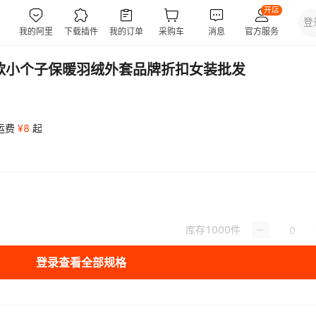
款小个子保暖羽绒外套品牌折扣女装批发
运费
¥
8
起
库存
1000
件
登录查看全部规格