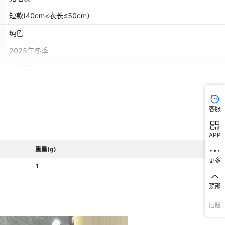
短款(40cm<衣长≤50cm）
纯色
2025年冬季
联系客服
90%（含）-95%（不含）
欧美
客服
舒适休闲
APP
50%（含）-70%（不含）
重量(g)
东南亚
更多
1
顶部
旧版