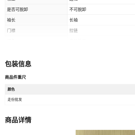
是否可脱卸
不可脱卸
袖长
长袖
门襟
拉链
颜色
走份批发
风格类型
日韩休闲
袖型
常规袖
包装信息
风格
休闲风
商品件重尺
是否跨境货源
是
颜色
主面料成分2
涤纶（聚酯纤维）
走份批发
商品详情