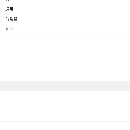
通用
前系带
其他
现货
浅口（7cm以下）
圆头
PU
自检
/
2025夏季
无合适
黑色,深蓝