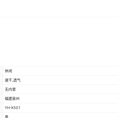
休闲
速干,透气
无内里
福建泉州
YH-X501
男