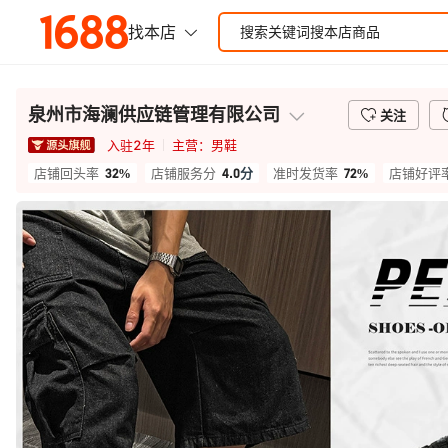
泉州市海澜供应链管理有限公司
关注
入驻
2
年
主营：
男鞋
32%
4.0
分
72%
店铺回头率
店铺服务分
准时发货率
店铺好评