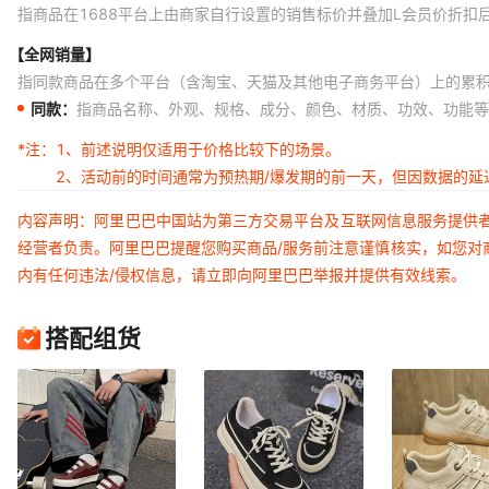
指商品在1688平台上由商家自行设置的销售标价并叠加L会员价折扣
【全网销量】
指同款商品在多个平台（含淘宝、天猫及其他电子商务平台）上的累
同款：
指商品名称、外观、规格、成分、颜色、材质、功效、功能等
*注：
1、前述说明仅适用于价格比较下的场景。
2、活动前的时间通常为预热期/爆发期的前一天，但因数据的
内容声明：阿里巴巴中国站为第三方交易平台及互联网信息服务提供
经营者负责。阿里巴巴提醒您购买商品/服务前注意谨慎核实，如您对
内有任何违法/侵权信息，请立即向阿里巴巴举报并提供有效线索。
搭配组货