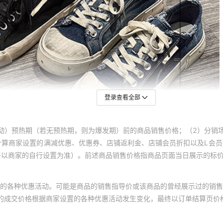
登录查看全部
动）预热期（若无预热期，则为爆发期）前的商品销售价格；（2）分销
计算商家设置的满减优惠、优惠券、店铺返利金、店铺会员折扣以及L会
终以商家的自行设置为准）。前述商品销售价格指商品页面当日展示的标
的各种优惠活动。可能是商品的销售指导价或该商品的曾经展示过的销售
体的成交价格根据商家设置的各种优惠活动发生变化，最终以订单结算页价