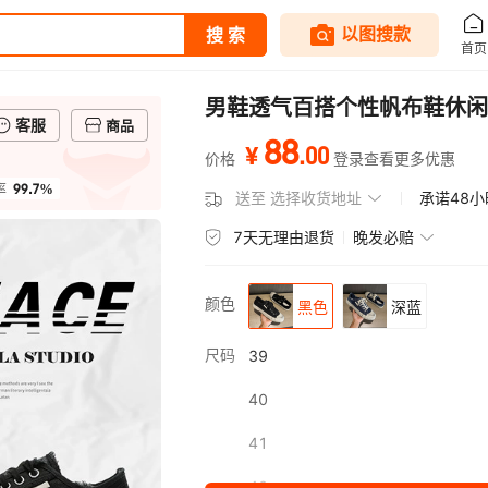
男鞋透气百搭个性帆布鞋休闲
客服
商品
88
.
00
¥
价格
登录查看更多优惠
99.7%
率
送至
选择收货地址
承诺48
7天无理由退货
晚发必赔
颜色
黑色
深蓝
尺码
39
40
41
42