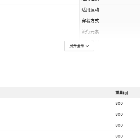
适用运动
穿着方式
流行元素
货源类别
展开全部
开口深度
鞋头形状
鞋垫材质
质检单位
重量(g)
毛重
800
上市年份季节（上市时间）
800
形象
800
颜色
800