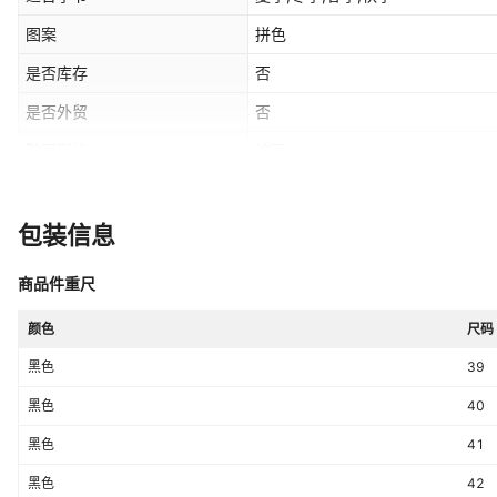
图案
拼色
是否库存
否
是否外贸
否
鞋跟形状
坡跟
最快出货时间
1天（天）
（天）
鞋帮高度
低帮
包装信息
鞋跟高度
平跟
商品件重尺
质检报告
否
颜色
尺码
适用场景
运动
黑色
39
包装体积
/
黑色
40
系列
无合适
黑色
41
最晚发货时间
1天
黑色
42