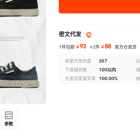
43
44
密文代发
93
88
￥
￥
1件包邮
≥2件
官方仓退货
商家代发热度
357
近
下游铺货数
100以内
代发买家留货率
100.00%
参数