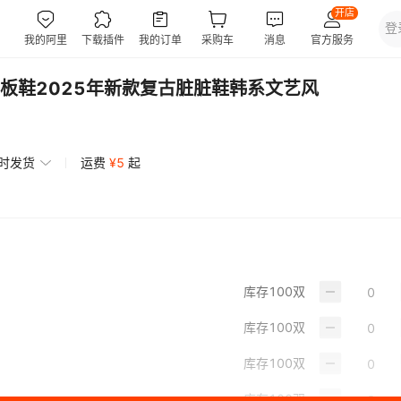
板鞋2025年新款复古脏脏鞋韩系文艺风
小时发货
运费
¥
5
起
库存
100
双
库存
100
双
库存
100
双
库存
100
双