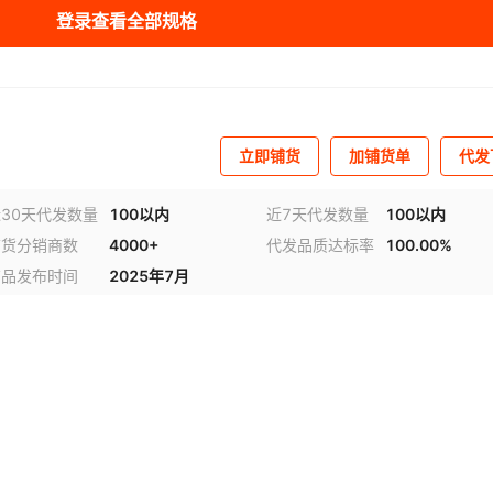
登录查看全部规格
库存
100
双
库存
100
双
立即铺货
加铺货单
代发
30天代发数量
100以内
近7天代发数量
100以内
铺货分销商数
4000+
代发品质达标率
100.00%
商品发布时间
2025年7月