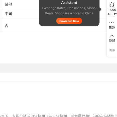
库存
2385
个
条【陆续添喜】-限时福利
其他
1688
中国
库存
2385
个
条【七星高照】-限时福利
AIBUY
库存
2385
个
条【八方来财】-限时福利
否
更多
库存
2385
个
条【四季发财】-限时福利
顶部
库存
2385
个
条【九久康泰】-限时福利
旧版
库存
2385
个
条【十全十美】-限时福利
库存
2385
个
条【五福临门】-限时福利
库存
2385
个
条【陆续添喜】-限时福利
库存
2385
个
条【七星高照】-限时福利
库存
2385
个
5公分5条-限时福利
场景下，专指分销活动预热期（若无预热期，则为爆发期）前的商品销售
库存
2385
个