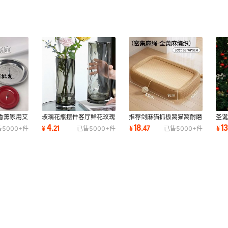
香薰家用艾
玻璃花瓶摆件客厅鲜花玫瑰
推荐剑麻猫抓板窝猫窝耐磨
圣
艾柱盘蜡烛
百合花瓶大口径花瓶ins风
不掉屑猫爪板盆猫咪麻绳玩
子
4
18
1
¥
.
21
¥
.
47
¥
售
5000+
件
已售
5000+
件
已售
5000+
件
高颜值富贵竹
具耐抓猫自嗨
头