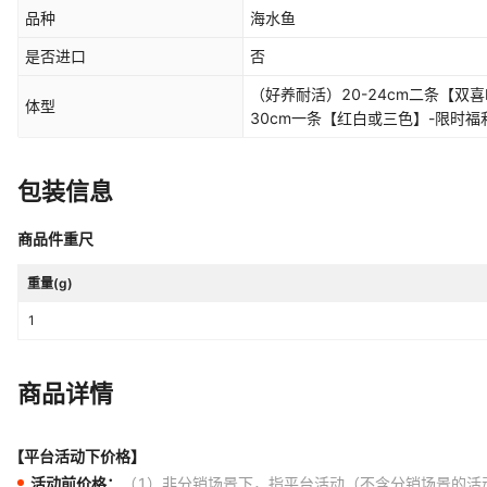
品种
海水鱼
是否进口
否
（好养耐活）20-24cm二条【双喜
体型
30cm一条【红白或三色】-限时福利
喜】-限时福利,（好养耐活）24-2
耐活）16-19cm六条【陆续添喜】
包装信息
【红白或三色】-限时福利,（好养耐
福利,（好养耐活）24-26cm三条
23cm四条【四季发财】-限时福利
商品件重尺
财】-限时福利,（好养耐活）16-1
重量(g)
耐活）20-23cm五条【五福临门】
【十全十美】-限时福利,（好养耐活
1
利,（好养耐活）27-30cm二条【
26cm四条【四季发财】-限时福利,
色】-限时福利,（好养耐活）20-2
商品详情
耐活）20-23cm八条【八方来财】
【五福临门】-限时福利,（好养耐活
利,（好养耐活）27-30cm三条【
【平台活动下价格】
23cm十条【十全十美】-限时福利,
活动前价格：
（1）非分销场景下，指平台活动（不含分销场景的活