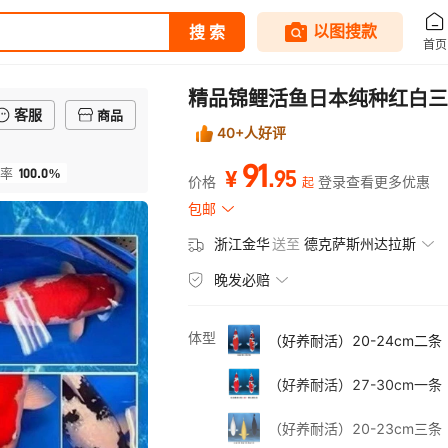
精品锦鲤活鱼日本纯种红白三
客服
商品
40+人好评
91
100.0%
.
95
率
¥
价格
登录查看更多优惠
起
包邮
浙江金华
送至
德克萨斯州达拉斯
晚发必赔
体型
（好养耐活）20-24cm二
（好养耐活）27-30cm一
（好养耐活）20-23cm三