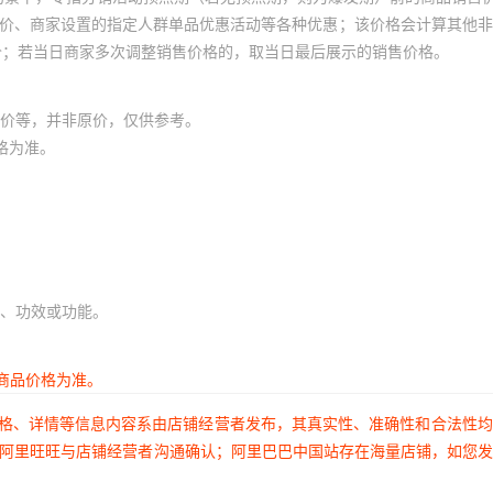
条【八方来财】-限时福利
员价、商家设置的指定人群单品优惠活动等各种优惠；该价格会计算其他
库存
2385
个
条【九久康泰】-限时福利
价；若当日商家多次调整销售价格的，取当日最后展示的销售价格。
库存
2385
个
条【十全十美】-限时福利
价等，并非原价，仅供参考。
库存
2385
个
5公分10条-限时福利
格为准。
、功效或功能。
商品价格为准。
价格、详情等信息内容系由店铺经营者发布，其真实性、准确性和合法性
过阿里旺旺与店铺经营者沟通确认；阿里巴巴中国站存在海量店铺，如您