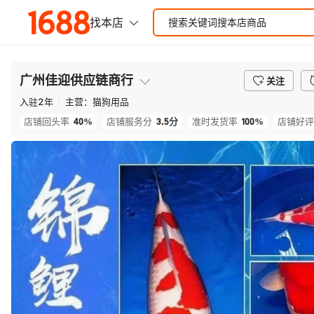
广州佳迎供应链商行
关注
入驻
2
年
主营：
猫狗用品
40%
3.5
分
100%
店铺回头率
店铺服务分
准时发货率
店铺好评