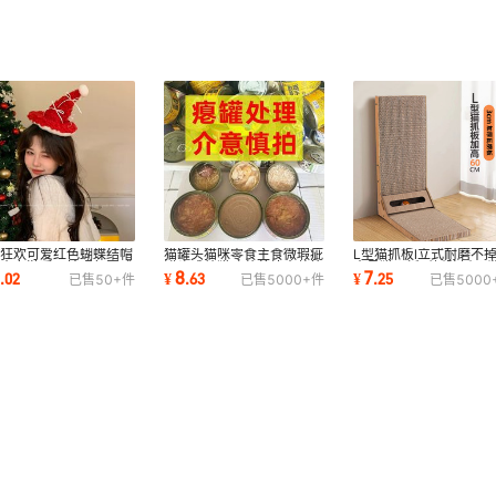
诞狂欢可爱红色蝴蝶结帽
猫罐头猫咪零食主食微瑕疵
L型猫抓板l立式耐磨不
发夹女游乐园拍照氛围感
罐头成幼猫咪营养补水整箱
大号猫爪板耐抓防抓沙
3
8
7
.
02
¥
.
63
¥
.
25
已售
50+
件
已售
5000+
件
已售
5000
饰夹子发卡
瘪罐处理
楞纸猫咪用品