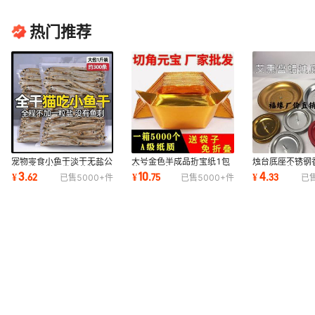
热门推荐
宠物零食小鱼干淡干无盐公
大号金色半成品折宝纸1包
烛台底座不锈钢
鱼仔猫咪增肥发腮营养补钙
约1000个 招财手工家居装
条支架驱蚊艾条
3
10
4
¥
.
62
¥
.
75
¥
.
33
已售
5000+
件
已售
5000+
件
已
猫食美发猫粮
饰开业小礼品
底座