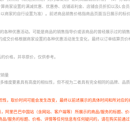
（好养耐活）27-30cm八
6cm七条【七星高照】-限时福利,（好养
计算商家设置的满减优惠、优惠券、店铺返利金、店铺会员折扣以及L会
-限时福利,（好养耐活）27-30cm四条
（好养耐活）27-30cm九
终以商家的自行设置为准）。前述商品销售价格指商品页面当日展示的标
）24-26cm九条【九久康泰】-限时福
十全十美】-限时福利,（好养耐活）27-
（好养耐活）27-30cm十
（好养耐活）27-30cm六条【陆续添
的各种优惠活动。可能是商品的销售指导价或该商品的曾经展示过的销售
0cm七条【七星高照】-限时福利,（好养
（好养耐活）鱼池套餐31-3
体的成交价格根据商家设置的各种优惠活动发生变化，最终以订单结算页价
时福利,（好养耐活）27-30cm八条【八
-30cm九条【九久康泰】-限时福利,
全十美】-限时福利,（好养耐活）鱼池套餐
后的价格，并非原价，仅供参考。
积销量
多维度要素具有高度的相似性，但不视为二者具有完全相同的品牌、品质
延迟性，取价时间可能会发生改变，最终以前述展示的具体时间和所对应的
者，阿里巴巴中国站（含网站、客户端等）所展示的商品/服务的标题、
商品/服务的标题、价格、详情等任何信息有任何疑问的，请在购买前通