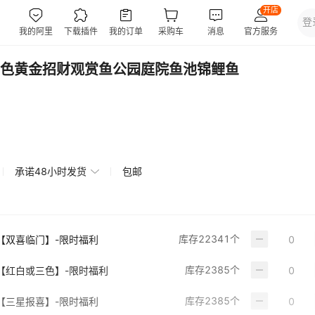
色黄金招财观赏鱼公园庭院鱼池锦鲤鱼
承诺48小时发货
包邮
库存
22341
个
条【双喜临门】-限时福利
库存
2385
个
条【红白或三色】-限时福利
库存
2385
个
条【三星报喜】-限时福利