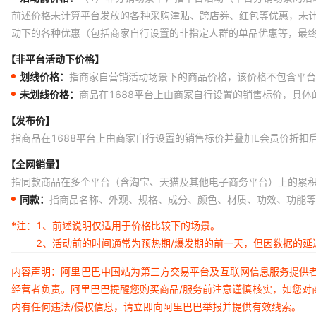
喜】-限时福利,（好养耐活）24-2
前述价格未计算平台发放的各种采购津贴、跨店券、红包等优惠，未
耐活）24-26cm八条【八方来财】
动下的各种优惠（包括商家自行设置的非指定人群的单品优惠等，最
【四季发财】-限时福利,（好养耐活
利,（好养耐活）24-26cm十条【
【非平台活动下价格】
30cm五条【五福临门】-限时福利,
划线价格：
指商家自营销活动场景下的商品价格，该价格不包含平台
喜】-限时福利,（好养耐活）27-3
未划线价格：
商品在1688平台上由商家自行设置的销售标价，具
耐活）鱼池套餐31-35公分5条-限
方来财】-限时福利,（好养耐活）27
【发布价】
（好养耐活）27-30cm十条【十
指商品在1688平台上由商家自行设置的销售标价并叠加L会员价折扣
31-35公分10条-限时福利
【全网销量】
指同款商品在多个平台（含淘宝、天猫及其他电子商务平台）上的累
同款：
指商品名称、外观、规格、成分、颜色、材质、功效、功能等
*注：
1、前述说明仅适用于价格比较下的场景。
2、活动前的时间通常为预热期/爆发期的前一天，但因数据的
内容声明：阿里巴巴中国站为第三方交易平台及互联网信息服务提供
经营者负责。阿里巴巴提醒您购买商品/服务前注意谨慎核实，如您对
内有任何违法/侵权信息，请立即向阿里巴巴举报并提供有效线索。