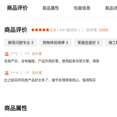
商品评价
商品属性
包装信息
商品
商品评价
5.0
40+
条评价
好评率
100
%
解答问题专业
3
购物体验很棒
3
客服态度好
3
做工
t**2
1
个
回头客
包装严实，没有磕碰，产品外观好看，使用起来也很方便，满意
t**4
1
个
回头客
比之前买的同类产品好太多了，细节处理得很用心，值得购买
商品属性