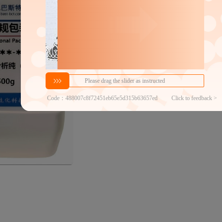
分销代发
120
￥
1件价格
官方仓退货
近30天代发数量
100以内
代发买家留货率
100.00%