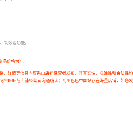
、功效或功能。
商品价格为准。
价格、详情等信息内容系由店铺经营者发布，其真实性、准确性和合法性
过阿里旺旺与店铺经营者沟通确认；阿里巴巴中国站存在海量店铺，如您