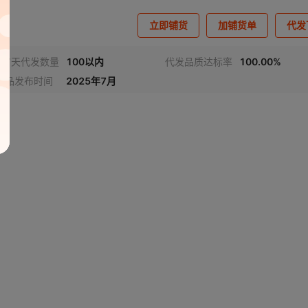
立即铺货
加铺货单
代发
近7天代发数量
100以内
代发品质达标率
100.00%
商品发布时间
2025年7月