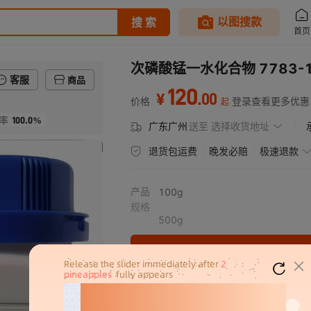
次磷酸锰一水化合物 7783-1
客服
商品
120
.
00
¥
价格
登录查看更多优惠
起
100.0%
率
广东广州
送至
选择收货地址
退货包运费
晚发必赔
极速退款
产品
100g
规格
500g