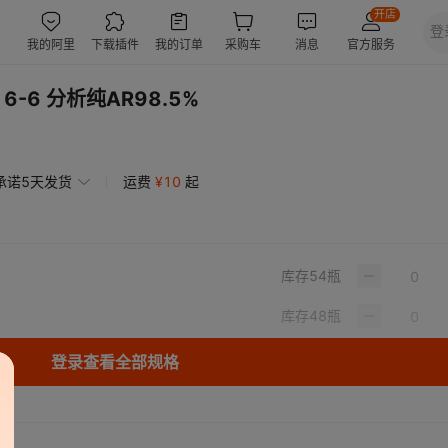
6-6 分析纯AR98.5%
承诺5天发货
运费
¥
10
起
库存
54
瓶
库存
48
瓶
登录查看全部规格