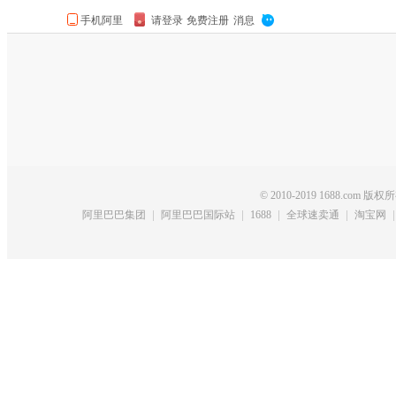
© 2010-2019 1688.com 版权
阿里巴巴集团
阿里巴巴国际站
1688
全球速卖通
淘宝网