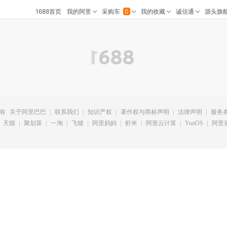
所有
关于阿里巴巴
联系我们
知识产权
著作权与商标声明
法律声明
服务
天猫
聚划算
一淘
飞猪
阿里妈妈
虾米
阿里云计算
YunOS
阿里