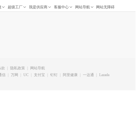
条款
隐私政策
网站导航
通信
万网
UC
支付宝
钉钉
阿里健康
一达通
Lazada