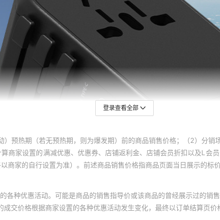
登录查看全部
动）预热期（若无预热期，则为爆发期）前的商品销售价格；（2）分销
计算商家设置的满减优惠、优惠券、店铺返利金、店铺会员折扣以及L会
终以商家的自行设置为准）。前述商品销售价格指商品页面当日展示的标
的各种优惠活动。可能是商品的销售指导价或该商品的曾经展示过的销售
体的成交价格根据商家设置的各种优惠活动发生变化，最终以订单结算页价