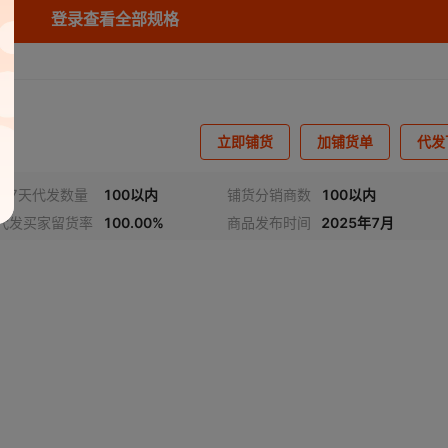
登录查看全部规格
8位
5
多国通用转换器
¥
65
3000
305C3
Q
8位
5
多国通用转换器
¥
65
3000
305C3
Q
立即铺货
加铺货单
代发
近7天代发数量
100以内
铺货分销商数
100以内
代发买家留货率
100.00%
商品发布时间
2025年7月
频
1
/
2