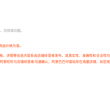
、功效或功能。
商品价格为准。
价格、详情等信息内容系由店铺经营者发布，其真实性、准确性和合法性
过阿里旺旺与店铺经营者沟通确认；阿里巴巴中国站存在海量店铺，如您