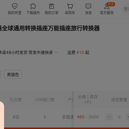
配器全球通用转换插座万能插座旅行转换器
承诺48小时发货·常发中通快递
运费
¥
10
起
黑银色
价格 | 库存
孔位数
USB接口数
产品系列
订货号
进货数量
(个)
8位
5
多国通用转换器
¥
65
3000
305C3
Q