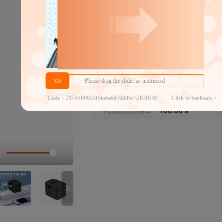
305C3黑太空灰
多国转换器
305C3黑银色
多国转换器
分销代发
65
￥
≥2件
官方仓退货
近30天代发数量
100以内
代发品质达标率
100.00%
选型视