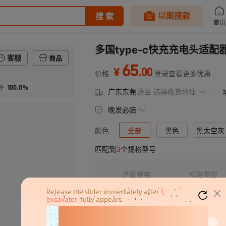
多国type-c快充充电头适
客服
商品
65
.
00
¥
价格
登录查看更多优惠
100.0%
率
广东东莞
送至
选择收货地址
晚发必赔
全部
黑色
黑太空灰
颜色
匹配到
3
个规格型号
产品规格
标准类型
305C3黑色
多国转换器