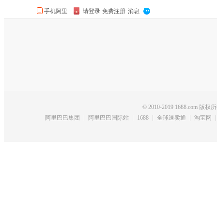
© 2010-2019 1688.com 版权
阿里巴巴集团
阿里巴巴国际站
1688
全球速卖通
淘宝网