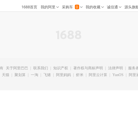
所有
关于阿里巴巴
联系我们
知识产权
著作权与商标声明
法律声明
服务
天猫
聚划算
一淘
飞猪
阿里妈妈
虾米
阿里云计算
YunOS
阿里