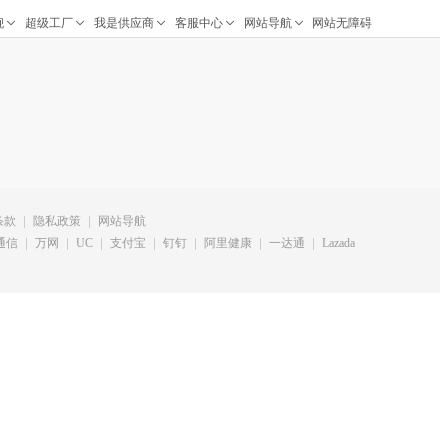
条款
隐私政策
网站导航
通信
万网
UC
支付宝
钉钉
阿里健康
一达通
Lazada