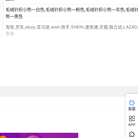
毛绒针织小熊—白色,毛绒针织小熊—粉色,毛绒针织小熊—灰色,毛绒
熊—黑色
淘宝,京东,ebay,亚马逊,wish,快手,SHEIN,速卖通,天猫,独立站,LAZAD
多多
2024年冬季
毛线帽
可折叠
毛绒帽
客服
APP