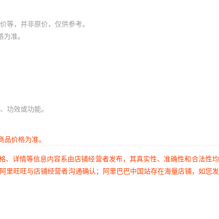
价等，并非原价，仅供参考。
格为准。
、功效或功能。
商品价格为准。
价格、详情等信息内容系由店铺经营者发布，其真实性、准确性和合法性
过阿里旺旺与店铺经营者沟通确认；阿里巴巴中国站存在海量店铺，如您