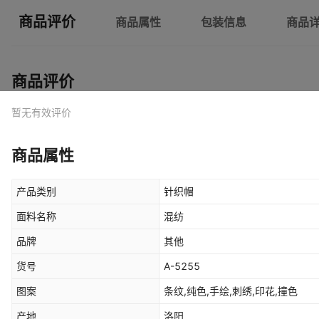
商品评价
商品属性
包装信息
商品
商品评价
暂无有效评价
商品属性
产品类别
针织帽
面料名称
混纺
品牌
其他
货号
A-5255
图案
条纹,纯色,手绘,刺绣,印花,撞色
产地
洛阳