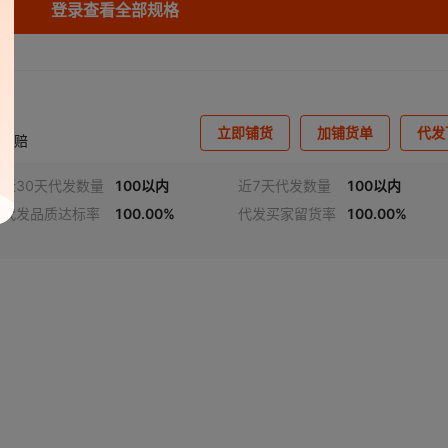
登录查看全部规格
立即铺货
加铺货单
代发
揽必赔
近30天代发数量
100以内
近7天代发数量
100以内
代发品质达标率
100.00%
代发买家留货率
100.00%
视频