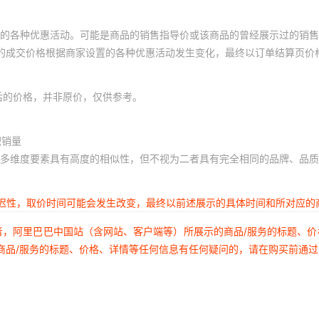
的各种优惠活动。可能是商品的销售指导价或该商品的曾经展示过的销售
体的成交价格根据商家设置的各种优惠活动发生变化，最终以订单结算页价
后的价格，并非原价，仅供参考。
积销量
多维度要素具有高度的相似性，但不视为二者具有完全相同的品牌、品质
延迟性，取价时间可能会发生改变，最终以前述展示的具体时间和所对应的
者，阿里巴巴中国站（含网站、客户端等）所展示的商品/服务的标题、
商品/服务的标题、价格、详情等任何信息有任何疑问的，请在购买前通