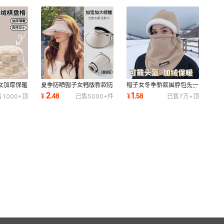
女加厚保暖
夏季防晒帽子女韩版新款防
帽子女冬季新款围脖包头一
尚兔毛盆帽
紫外线遮阳空顶帽户外可折
体护耳电动车骑行保暖帽防
2
1
¥
.
48
¥
.
58
售
1000+
顶
已售
5000+
件
已售
7万+
顶
叠大檐太阳帽
风防寒骑行