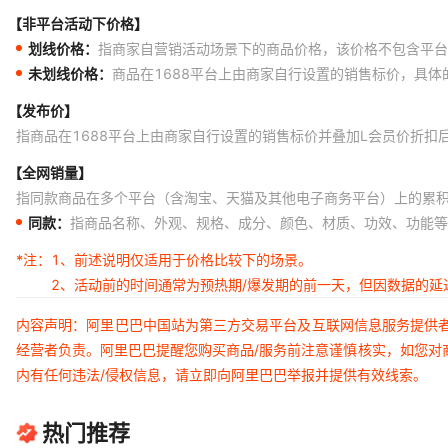
【非平台活动下价格】
划线价格：
指商家自营销活动场景下的商品价格，该价格不包含平台
未划线价格：
商品在1688平台上由商家自行设置的销售标价，具
【发布价】
指商品在1688平台上由商家自行设置的销售标价并叠加L会员价折扣
【全网销量】
指同款商品在多个平台（含淘宝、天猫及其他电子商务平台）上的累
同款：
指商品名称、外观、规格、成分、颜色、材质、功效、功能等
*注：
1、前述说明仅适用于价格比较下的场景。
2、活动前的时间通常为预热期/爆发期的前一天，但因数据的
内容声明：阿里巴巴中国站为第三方交易平台及互联网信息服务提供
经营者负责。阿里巴巴提醒您购买商品/服务前注意谨慎核实，如您对
内有任何违法/侵权信息，请立即向阿里巴巴举报并提供有效线索。
热门推荐