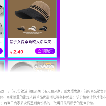
场景下，专指分销活动预热期（若无预热期，则为爆发期）前的商品销售
员价、商家设置的指定人群单品优惠活动等各种优惠；该价格会计算其他
价；若当日商家多次调整销售价格的，取当日最后展示的销售价格。