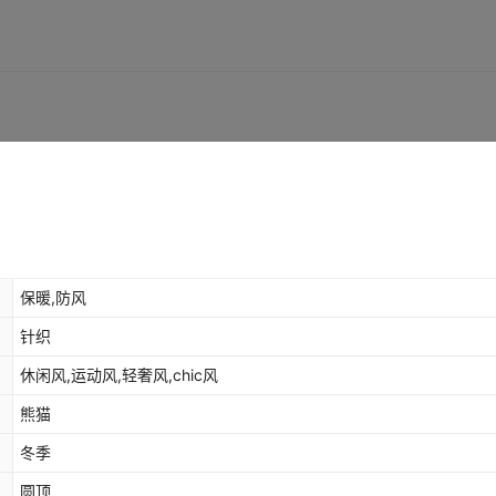
保暖,防风
针织
休闲风,运动风,轻奢风,chic风
熊猫
冬季
圆顶