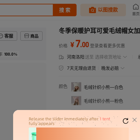
冬季保暖护耳可爱毛绒帽女加
客服
商品
7
.
00
¥
价格
登录查看更多优惠
100.0%
率
河南洛阳
送至
选择收货地址
7天无理由退货
晚发必赔
颜色
毛绒针织小熊—白色
毛绒针织小熊—粉色
毛绒针织小熊—灰色
毛绒针织小熊—黑色