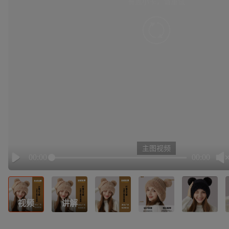
有点小卡，请重试
retry
主图视频
00:00
00:00
Play
视频
讲解