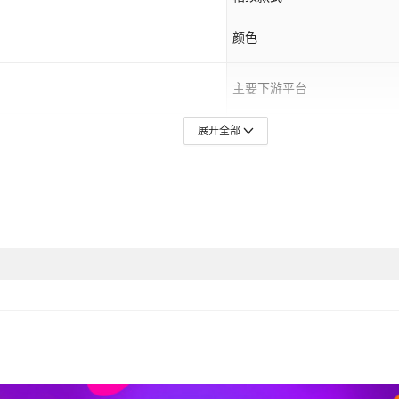
颜色
主要下游平台
东北亚,中东
上市年份/季节
展开全部
3
是否可折叠
2