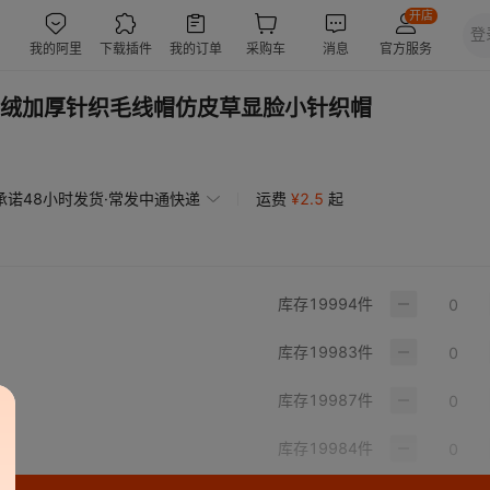
绒加厚针织毛线帽仿皮草显脸小针织帽
承诺48小时发货·常发中通快递
运费
¥
2.5
起
库存
19994
件
库存
19983
件
库存
19987
件
库存
19984
件