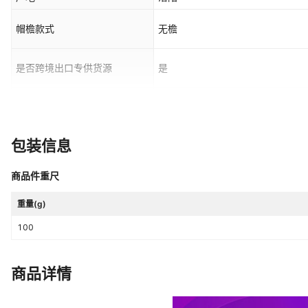
帽檐款式
无檐
是否跨境出口专供货源
是
主要销售地区
日韩,非洲,欧洲,南美,东南亚,北美,
是否可调节
可调节
包装信息
1
护耳帽
风格分类
时尚通勤
商品件重尺
流行元素分类
动物
重量(g)
100
商品详情