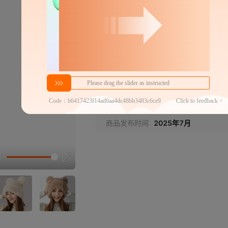
密文代发
9
7
￥
￥
1件包邮
≥2件
官方仓退货,晚
商家代发热度
1251
铺货分销商数
6000+
商品发布时间
2025年7月
讲解
参数