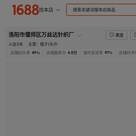
洛阳市偃师区万丝达针织厂
关注
入驻
2
年
主营：
帽子/头巾
49%
4.0
分
97%
店铺回头率
店铺服务分
准时发货率
店铺好评