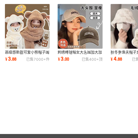
高级感新款可爱小熊帽子围
刺绣棒球帽女大头围加大加
秋冬季渔夫帽子
巾一体口罩四件套冬季保暖
深磨毛帽子男情侣百搭英文
防寒防风韩版时
3
3
4
¥
.
88
¥
.
00
¥
.
88
已售
7000+
件
已售
400+
顶
已
防风防寒护耳
字母鸭舌帽潮
显脸小水桶帽