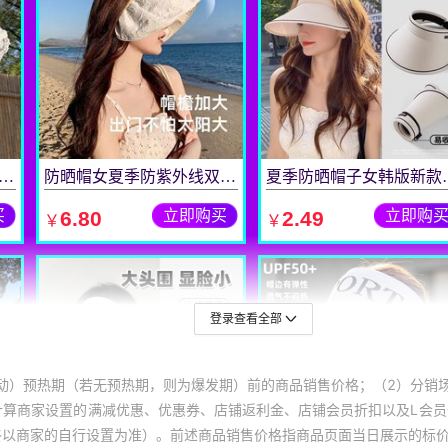
登录查看全部
动）预热期（若无预热期，则为爆发期）前的商品销售价格；（2）分销
计算商家设置的满减优惠、优惠券、店铺返利金、店铺会员折扣以及L会
终以商家的自行设置为准）。前述商品销售价格指商品页面当日展示的标