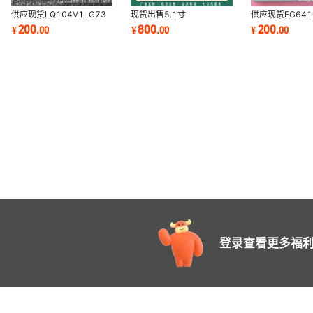
供应现货LQ104V1LG73
现货出售5.1寸
供应现货EG641
显示屏商议价
LMG7410PLFC,LMG7412PLFF,LMG7402PL
显示屏商议价
200
800
200
¥
.
00
¥
.
00
¥
.
00
显示屏商议价
登录查看更多福利