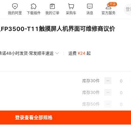
PP,FP3500-T11触摸屏人机界面可维修商议价
承诺48小时发货·常发顺丰速运
运费
¥
24
起
库存
30
件
库存
30
件
库存
50
件
登录查看全部规格