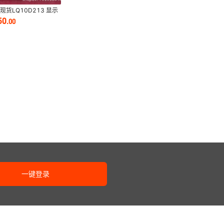
现货LQ10D213 显示
商议价
50
.
00
一键登录