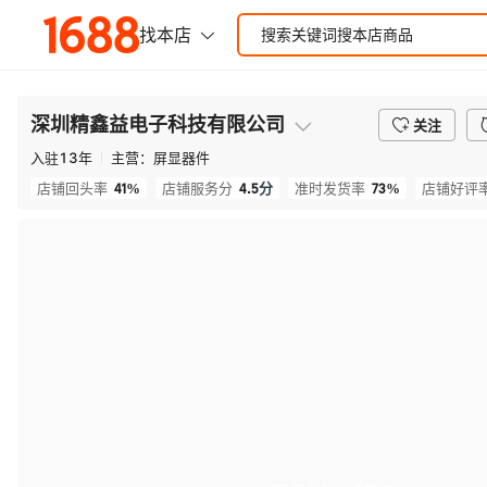
深圳精鑫益电子科技有限公司
关注
入驻
13
年
主营：
屏显器件
41%
4.5
分
73%
店铺回头率
店铺服务分
准时发货率
店铺好评