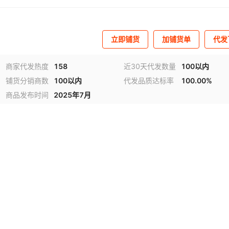
立即铺货
加铺货单
代发
商家代发热度
158
近30天代发数量
100以内
铺货分销商数
100以内
代发品质达标率
100.00%
商品发布时间
2025年7月