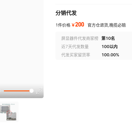
分销代发
200
￥
1件价格
官方仓退货,晚揽必赔
屏显器件代发商家榜
第10名
近7天代发数量
100以内
代发买家留货率
100.00%