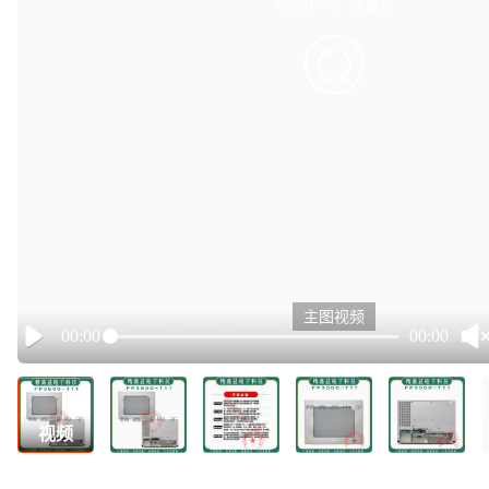
有点小卡，请重试
retry
主图视频
00:00
00:00
Play
视频