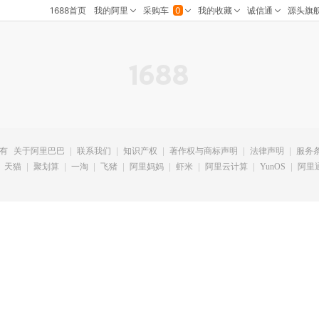
所有
关于阿里巴巴
联系我们
知识产权
著作权与商标声明
法律声明
服务
天猫
聚划算
一淘
飞猪
阿里妈妈
虾米
阿里云计算
YunOS
阿里