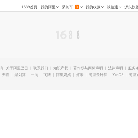
所有
关于阿里巴巴
联系我们
知识产权
著作权与商标声明
法律声明
服务
天猫
聚划算
一淘
飞猪
阿里妈妈
虾米
阿里云计算
YunOS
阿里