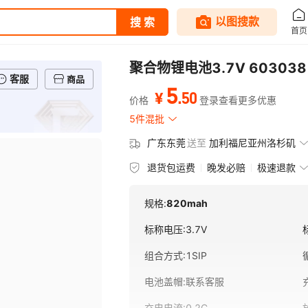
聚合物锂电池3.7V 6030
客服
商品
5
.
50
¥
价格
登录查看更多优惠
5件混批
广东东莞
送至
加利福尼亚州洛杉矶
退货包运费
晚发必赔
极速退款
规格:
820mah
标称电压
:
3.7V
组合方式
:
1SIP
电池盖帽
:
联系客服
充电电流
:
0.2C