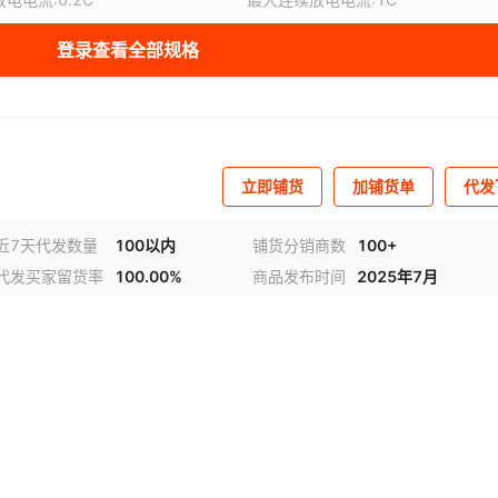
系列
:
聚合物锂电池
重量
:
15
登录查看全部规格
产品尺寸
:
60*30*38
外包装尺寸
:
60*30*38
防伪编码
:
联系客服
充电时间
:
联系客服
立即铺货
加铺货单
代发
近7天代发数量
100以内
铺货分销商数
100+
代发买家留货率
100.00%
商品发布时间
2025年7月
视频