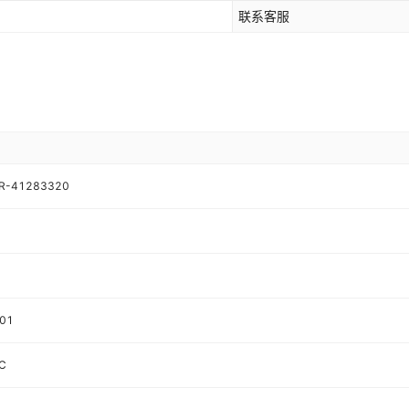
联系客服
/R-41283320
001
C