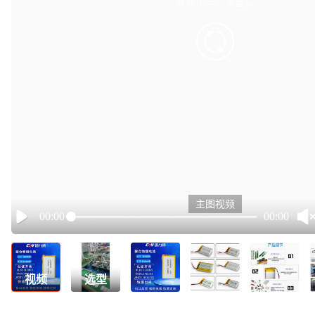
有点小卡，请重试
retry
主图视频
00:00
00:00
Play
视频
选型