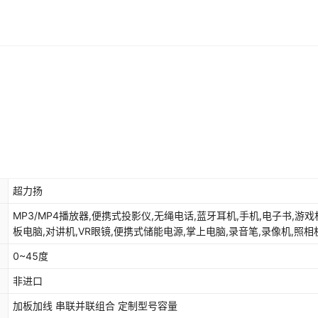
超力扬
MP3/MP4播放器,便携式投影仪,无绳电话,蓝牙耳机,手机,电子书,游戏
板电脑,对讲机,VR眼镜,便携式储能电源,掌上电脑,录音笔,录像机,照相
码相框,电子导航仪,便携式音箱,笔记本电脑,可穿戴设备,移动电源
0~45度
非进口
加板加线 串联并联组合 定制型号容量