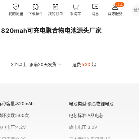
38 820mah可充电聚合物电池源头厂家
3个以上
承诺20天发货
运费
¥
30
起
标称容量
:
820mAh
电池类型
:
聚合物锂电池
循环次数
:
500次
电芯标准
:
A品电芯
充电电压
:
4.2V
放电电压
:
3.0V
放电电流
:
0.2C
最大连续放电电流
:
1C