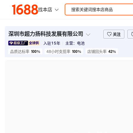
深圳市超力扬科技发展有限公司
关注
入驻
15
年
主营：
电池
100%
100%
42%
品质达标率
48小时支揽率
店铺回头率