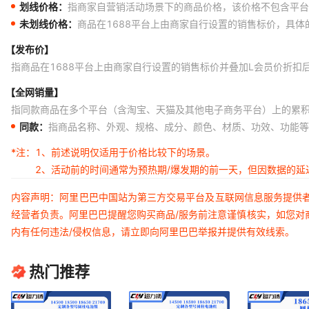
划线价格：
指商家自营销活动场景下的商品价格，该价格不包含平台
未划线价格：
商品在1688平台上由商家自行设置的销售标价，具
【发布价】
指商品在1688平台上由商家自行设置的销售标价并叠加L会员价折扣
【全网销量】
指同款商品在多个平台（含淘宝、天猫及其他电子商务平台）上的累
同款：
指商品名称、外观、规格、成分、颜色、材质、功效、功能等
*注：
1、前述说明仅适用于价格比较下的场景。
2、活动前的时间通常为预热期/爆发期的前一天，但因数据的
内容声明：阿里巴巴中国站为第三方交易平台及互联网信息服务提供
经营者负责。阿里巴巴提醒您购买商品/服务前注意谨慎核实，如您对
内有任何违法/侵权信息，请立即向阿里巴巴举报并提供有效线索。
热门推荐