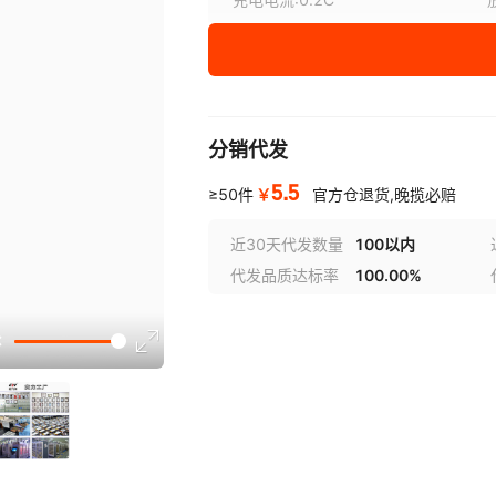
最大连续充电电流
:
1C
月自放电率
:
0.06伏
保质期
:
一年
分销代发
¥
5.5
库存 54388
5.5
￥
≥50件
官方仓退货,晚揽必赔
近30天代发数量
100以内
代发品质达标率
100.00%
选型