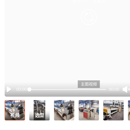
有点小卡，请重试
retry
主图视频
00:00
00:00
Play
视频
选型