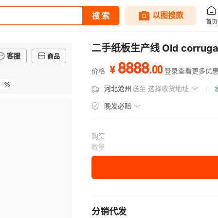
二手纸板生产线 Old corrugated
客服
商品
8888
.
00
¥
价格
登录查看更多优
- %
河北沧州
送至
选择收货地址
晚发必赔
购买
数量
分销代发