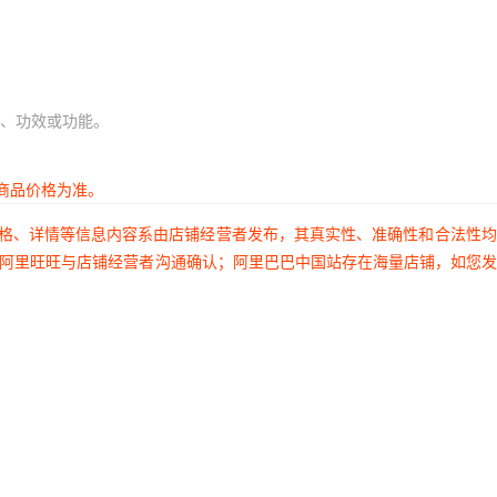
、功效或功能。
商品价格为准。
价格、详情等信息内容系由店铺经营者发布，其真实性、准确性和合法性
过阿里旺旺与店铺经营者沟通确认；阿里巴巴中国站存在海量店铺，如您