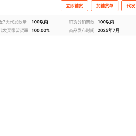
立即铺货
加铺货单
代发
近7天代发数量
100以内
铺货分销商数
100以内
代发买家留货率
100.00%
商品发布时间
2025年7月
视频