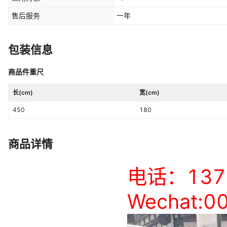
售后服务
一年
包装信息
商品件重尺
长(cm)
宽(cm)
450
180
商品详情