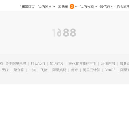
所有
关于阿里巴巴
联系我们
知识产权
著作权与商标声明
法律声明
服务
天猫
聚划算
一淘
飞猪
阿里妈妈
虾米
阿里云计算
YunOS
阿里