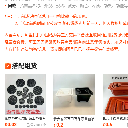
同款：
指商品名称、外观、规格、成分、颜色、材质、功效、功能等
*注：
1、前述说明仅适用于价格比较下的场景。
2、活动前的时间通常为预热期/爆发期的前一天，但因数据的
内容声明：阿里巴巴中国站为第三方交易平台及互联网信息服务提供
经营者负责。阿里巴巴提醒您购买商品/服务前注意谨慎核实，如您对
内有任何违法/侵权信息，请立即向阿里巴巴举报并提供有效线索。
搭配组货
花盆垫片批发防漏土垫底网
长方形盆景盆迎
景天盆黑方白方多肉育苗盆
片多肉垫盆网塑料圆形漏网
塑料果树花盆盆
基地花盆加厚跨境电商黑色
0.02
0.6
0.2
¥
¥
¥
已售
700+
个
透气网漏水网
塑料花盆
白色方盆批发