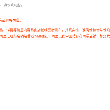
、功效或功能。
商品价格为准。
价格、详情等信息内容系由店铺经营者发布，其真实性、准确性和合法性
过阿里旺旺与店铺经营者沟通确认；阿里巴巴中国站存在海量店铺，如您