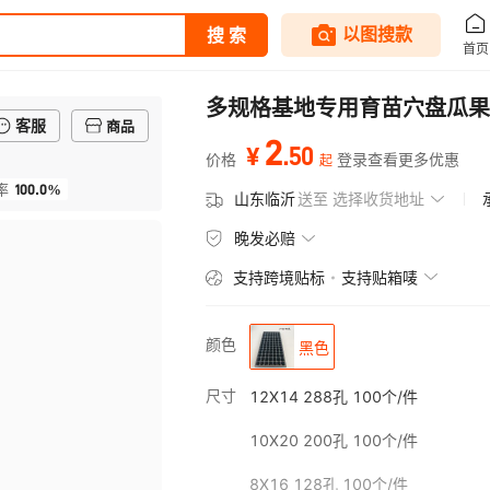
多规格基地专用育苗穴盘瓜果
客服
商品
2
.
50
¥
价格
登录查看更多优惠
起
100.0%
率
山东临沂
送至
选择收货地址
晚发必赔
支持跨境贴标
支持贴箱唛
颜色
黑色
尺寸
12X14 288孔 100个/件
10X20 200孔 100个/件
8X16 128孔 100个/件