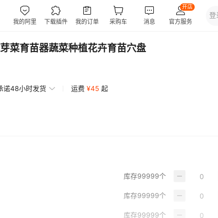
芽菜育苗器蔬菜种植花卉育苗穴盘
承诺48小时发货
运费
¥
45
起
库存
99999
个
库存
99999
个
库存
99999
个