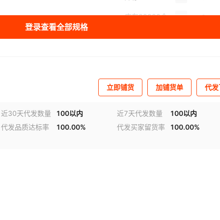
库存
99999
个
登录查看全部规格
库存
99999
个
库存
99999
个
库存
99999
个
立即铺货
加铺货单
代发
库存
99999
个
近30天代发数量
100以内
近7天代发数量
100以内
代发品质达标率
100.00%
代发买家留货率
100.00%