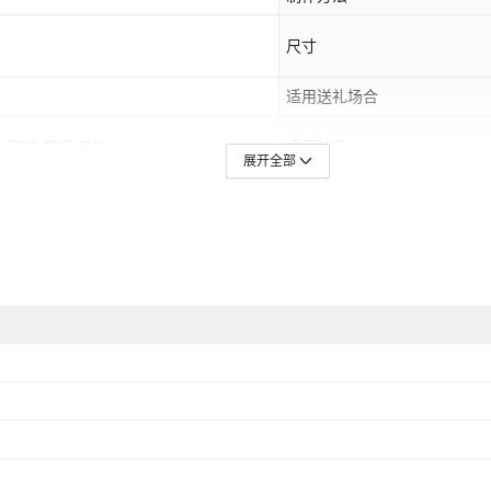
尺寸
适用送礼场合
,同学,恩师,其他
适用节日
展开全部