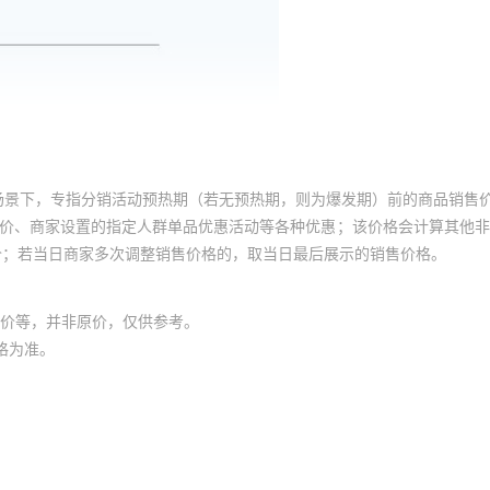
场景下，专指分销活动预热期（若无预热期，则为爆发期）前的商品销售
员价、商家设置的指定人群单品优惠活动等各种优惠；该价格会计算其他
价；若当日商家多次调整销售价格的，取当日最后展示的销售价格。
价等，并非原价，仅供参考。
格为准。