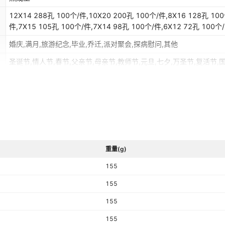
12X14 288孔 100个/件,10X20 200孔 100个/件,8X16 128孔 100个/
件,7X15 105孔 100个/件,7X14 98孔 100个/件,6X12 72孔 100个/
件,5X10 50孔100个/件（矮款）,4X8 32孔 100个/件（矮款）
婚庆,满月,旅游纪念,毕业,乔迁,派对聚会,探病慰问,其他
圣诞节,情人节,春节,父亲节,母亲节,教师节,元旦,七夕,万圣节,复活节,
儿童节,妇女节,其他
重量(g)
155
155
155
155