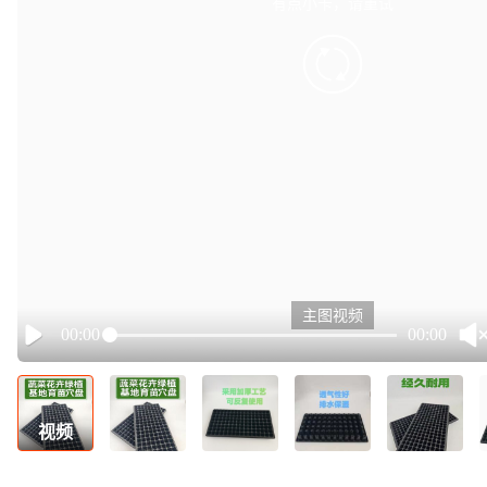
有点小卡，请重试
retry
主图视频
00:00
00:00
Play
视频