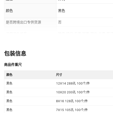
颜色
黑色
是否跨境出口专供货源
否
适用送礼关系
晚辈,情侣,夫妻,同事,朋友,长辈,孩子
是否属于礼品
是，个人礼品
包装信息
商品件重尺
颜色
尺寸
黑色
12X14 288孔 100个/件
黑色
10X20 200孔 100个/件
黑色
8X16 128孔 100个/件
黑色
7X15 105孔 100个/件