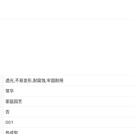
透光,不易变形,耐腐蚀,牢固耐用
常华
家庭园艺
否
001
热成型