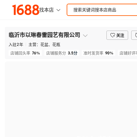
临沂市以琳春雷园艺有限公司
关注
入驻
2
年
主营：
花盆、花瓶
76%
3.5
分
90%
店铺回头率
店铺服务分
准时发货率
店铺好评