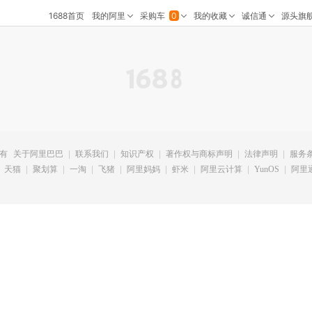
所有
关于阿里巴巴
联系我们
知识产权
著作权与商标声明
法律声明
服务
天猫
聚划算
一淘
飞猪
阿里妈妈
虾米
阿里云计算
YunOS
阿里