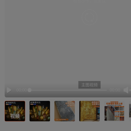
有点小卡，请重试
retry
主图视频
00:00
00:00
Play
视频