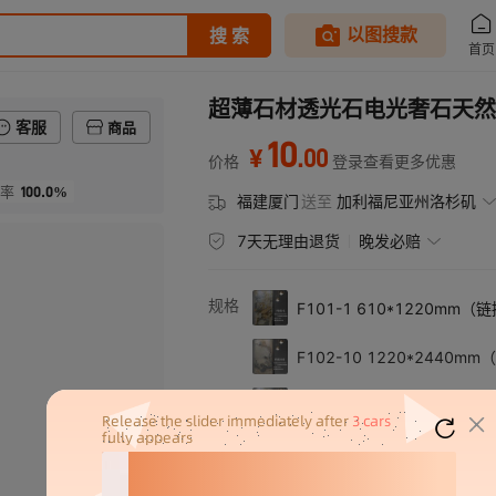
超薄石材透光石电光奢石天然
客服
商品
10
.
00
¥
价格
登录查看更多优惠
100.0%
率
福建厦门
送至
加利福尼亚州洛杉矶
7天无理由退货
晚发必赔
规格
F101-1 610*1220mm
F102-10 1220*2440
F102-11 1220*2440
F111 1220*2440mm（