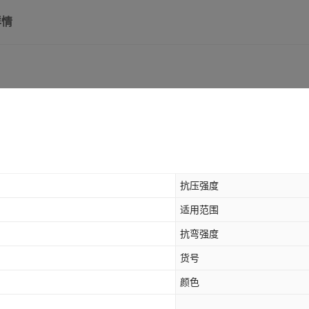
详情
T306-古木纹状 1220*24
T313 1220*2440mm（
T324 1220*2440mm（
T343-莱姆石 1220*244
T301-A 1220*2440m
抗压强度
适用范围
抗弯强度
货号
颜色