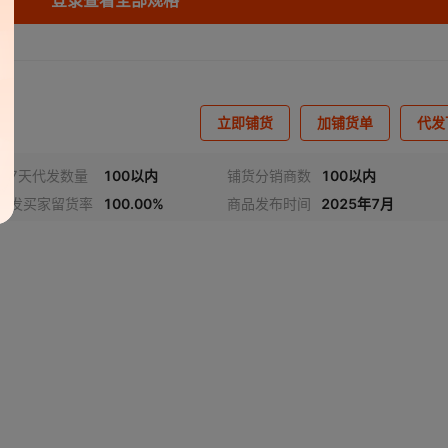
登录查看全部规格
立即铺货
加铺货单
代发
近7天代发数量
100以内
铺货分销商数
100以内
代发买家留货率
100.00%
商品发布时间
2025年7月
频
1
/
2