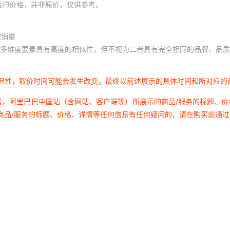
后的价格，并非原价，仅供参考。
积销量
多维度要素具有高度的相似性，但不视为二者具有完全相同的品牌、品质
延迟性，取价时间可能会发生改变，最终以前述展示的具体时间和所对应的
者，阿里巴巴中国站（含网站、客户端等）所展示的商品/服务的标题、
商品/服务的标题、价格、详情等任何信息有任何疑问的，请在购买前通