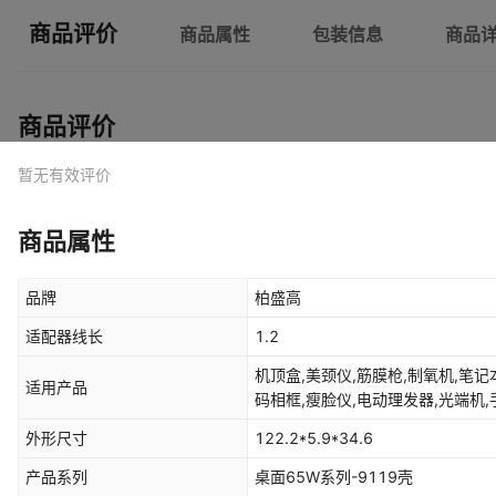
商品评价
商品属性
包装信息
商品
商品评价
暂无有效评价
商品属性
品牌
柏盛高
适配器线长
1.2
机顶盒,美颈仪,筋膜枪,制氧机,笔
适用产品
码相框,瘦脸仪,电动理发器,光端机
备,打印机等,平板LED,射频美容仪
外形尺寸
122.2*5.9*34.6
智能手表筋膜枪电动充气泵加湿器电
产品系列
桌面65W系列-9119壳