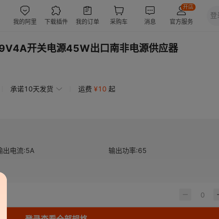
9V4A开关电源45W出口南非电源供应器
承诺10天发货
运费
¥
10
起
输出电流
:
5A
输出功率
:
65