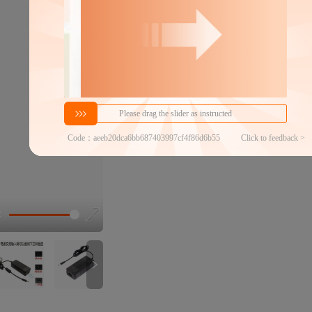
分销代发
35.29
￥
≥2件
官方仓退货
近30天代发数量
100以内
代发品质达标率
100.00%
选型视