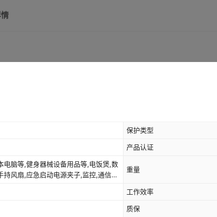
详情
保护类型
产品认证
记本电脑等,健身器械设备用品等,电饭煲,数
重量
,手持风扇,应急启动电源夹子,监控,通信设
,光纤收发器,电动指甲刀,冲牙器安防监控
工作效率
子嫩肤仪,料理
质保