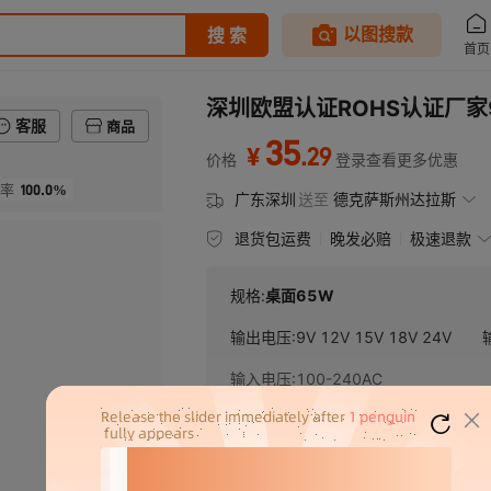
深圳欧盟认证ROHS认证厂家
客服
商品
35
.
29
¥
价格
登录查看更多优惠
100.0%
率
广东深圳
送至
德克萨斯州达拉斯
退货包运费
晚发必赔
极速退款
规格:
桌面65W
输出电压
:
9V 12V 15V 18V 24V
输入电压
:
100-240AC
¥
35.29
库存 13260