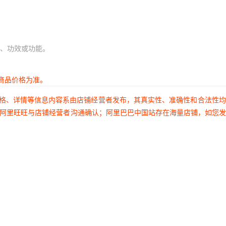
、功效或功能。
商品价格为准。
价格、详情等信息内容系由店铺经营者发布，其真实性、准确性和合法性
过阿里旺旺与店铺经营者沟通确认；阿里巴巴中国站存在海量店铺，如您