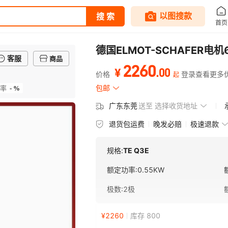
德国ELMOT-SCHAFER电机63 
客服
商品
2260
.
00
¥
价格
登录查看更多
起
- %
包邮
率
广东东莞
送至
选择收货地址
退货包运费
晚发必赔
极速退款
规格:
TE Q3E
额定功率
:
0.55KW
极数
:
2极
¥
2260
库存 800