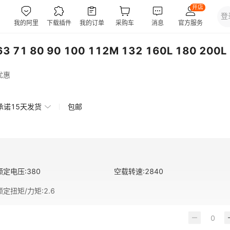
71 80 90 100 112M 132 160L 180 200L
优惠
承诺15天发货
包邮
额定电压
:
380
空载转速
:
2840
额定扭矩/力矩
:
2.6