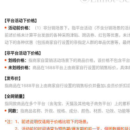
【平台活动下价格】
活动前价格：
（1）非分销场景下，指平台活动（不含分销场景的活
前述价格未计算平台发放的各种采购津贴、跨店券、红包等优惠，未
动下的各种优惠（包括商家自行设置的非指定人群的单品优惠等，最
【非平台活动下价格】
划线价格：
指商家自营销活动场景下的商品价格，该价格不包含平台
未划线价格：
商品在1688平台上由商家自行设置的销售标价，具
【发布价】
指商品在1688平台上由商家自行设置的销售标价并叠加L会员价折扣
【全网销量】
指同款商品在多个平台（含淘宝、天猫及其他电子商务平台）上的累
同款：
指商品名称、外观、规格、成分、颜色、材质、功效、功能等
*注：
1、前述说明仅适用于价格比较下的场景。
2、活动前的时间通常为预热期/爆发期的前一天，但因数据的