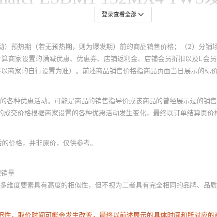
登录查看全部
动）预热期（若无预热期，则为爆发期）前的商品销售价格；（2）分销
计算商家设置的满减优惠、优惠券、店铺返利金、店铺会员折扣以及L会
终以商家的自行设置为准）。前述商品销售价格指商品页面当日展示的标
的各种优惠活动。可能是商品的销售指导价或该商品的曾经展示过的销售
体的成交价格根据商家设置的各种优惠活动发生变化，最终以订单结算页价
后的价格，并非原价，仅供参考。
积销量
多维度要素具有高度的相似性，但不视为二者具有完全相同的品牌、品质
延迟性，取价时间可能会发生改变，最终以前述展示的具体时间和所对应的