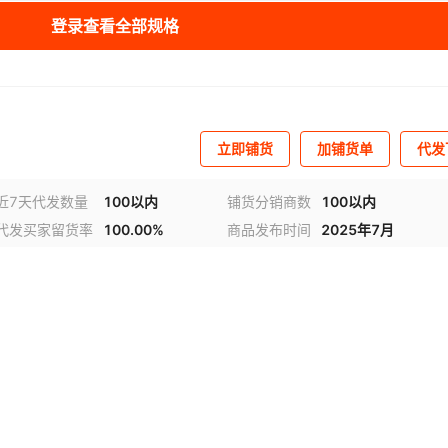
登录查看全部规格
立即铺货
加铺货单
代发
近7天代发数量
100以内
铺货分销商数
100以内
代发买家留货率
100.00%
商品发布时间
2025年7月