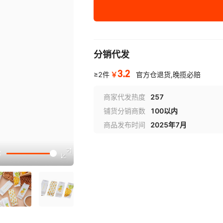
（50个）红胜意
（
（100个）金菱
（
分销代发
（100个）丝带
（
3.2
￥
≥2件
官方仓退货,晚揽必赔
（100个）喜乐
（
商家代发热度
257
铺货分销商数
100以内
（100个）粉金
（
商品发布时间
2025年7月
规格
袋子尺寸4.7*13.5*2.5cm
选型