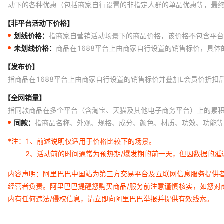
动下的各种优惠（包括商家自行设置的非指定人群的单品优惠等，最
【非平台活动下价格】
划线价格：
指商家自营销活动场景下的商品价格，该价格不包含平台
未划线价格：
商品在1688平台上由商家自行设置的销售标价，具
【发布价】
指商品在1688平台上由商家自行设置的销售标价并叠加L会员价折扣
【全网销量】
指同款商品在多个平台（含淘宝、天猫及其他电子商务平台）上的累
同款：
指商品名称、外观、规格、成分、颜色、材质、功效、功能等
*注：
1、前述说明仅适用于价格比较下的场景。
2、活动前的时间通常为预热期/爆发期的前一天，但因数据的
内容声明：阿里巴巴中国站为第三方交易平台及互联网信息服务提供
经营者负责。阿里巴巴提醒您购买商品/服务前注意谨慎核实，如您对
内有任何违法/侵权信息，请立即向阿里巴巴举报并提供有效线索。