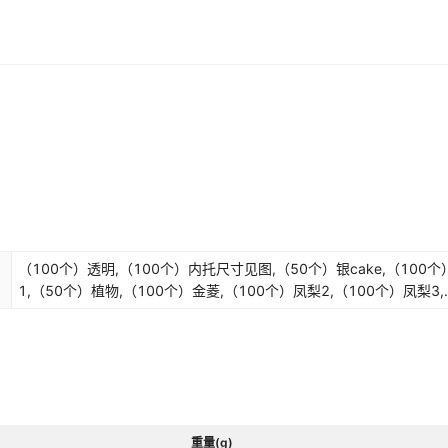
（100个）透明,（100个）内托尺寸见图,（50个）银cake,（100
1,（50个）植物,（100个）金菱,（100个）凤梨2,（100个）凤梨3,
（100个）丝带,（100个）磨砂,（100个）Young,（100个）LUCK,
个）金cake,（50个）金胜意,（100个）金招财,（100个）红招财,（
个）白招财,（100个）喜乐,（100个）鸿运,（50个）金,（50个）白
（50个）红心,（50个）红胜意,（50个）铝膜,（50个）999,（10
格,（100个）绿菱,（100个）金格,（100个）红菱,（100个）金咖,
个）粉色铝膜,（100个）粉金,（100个）香槟金,（100个）如意,（1
重量(g)
个）金铜钱