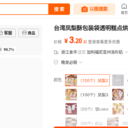
台湾凤梨酥包装袋透明糕点烘
客服
商品
3
.
20
¥
价格
登录查看更多优惠
起
94.7%
率
浙江金华
送至
加利福尼亚州洛杉矶
晚发必赔
颜色
（100个）凤梨2
（100个）凤梨3
（50个）银cake
（
（50个）红心
（5