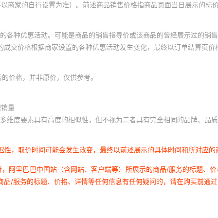
终以商家的自行设置为准）。前述商品销售价格指商品页面当日展示的标
的各种优惠活动。可能是商品的销售指导价或该商品的曾经展示过的销售
体的成交价格根据商家设置的各种优惠活动发生变化，最终以订单结算页价
后的价格，并非原价，仅供参考。
积销量
多维度要素具有高度的相似性，但不视为二者具有完全相同的品牌、品质
延迟性，取价时间可能会发生改变，最终以前述展示的具体时间和所对应的
者，阿里巴巴中国站（含网站、客户端等）所展示的商品/服务的标题、
商品/服务的标题、价格、详情等任何信息有任何疑问的，请在购买前通