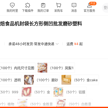
焙食品机封袋长方形侧凹批发磨砂塑料
承诺48小时发货·常发中通快递
运费
¥
4
起
（100个）内托尺寸见图
（100个）凤梨1
（100个）透明
（100个）磨砂
（50个）金cake
50个）999
（50个）金
（50个）铝膜
0个）植物
（50个）金胜意
（50个）白胜意