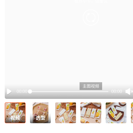
有点小卡，请重试
retry
主图视频
00:00
00:00
Play
视频
选型