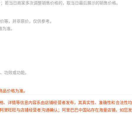
价；若当日商家多次调整销售价格的，取当日最后展示的销售价格。
价等，并非原价，仅供参考。
格为准。
、功效或功能。
商品价格为准。
价格、详情等信息内容系由店铺经营者发布，其真实性、准确性和合法性
过阿里旺旺与店铺经营者沟通确认；阿里巴巴中国站存在海量店铺，如您