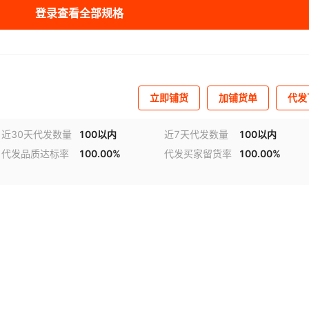
登录查看全部规格
100个）LUCK
（100个）Young
（100个）红菱
100个）绿菱
（100个）金格
（100个）红格
100个）红招财
（100个）金招财
（100个）白招财
立即铺货
加铺货单
代发
100个）鸿运
（100个）香槟金
（100个）金咖
近30天代发数量
100以内
近7天代发数量
100以内
代发品质达标率
100.00%
代发买家留货率
100.00%
100个）如意
（100个）金铜钱
（50个）粉色铝膜
库存
1000
个
视频