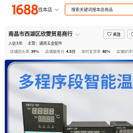
南昌市西湖区欣雯贸易商行
关注
入驻
3
年
主营：
通用五金配件
39%
4.5
分
80%
店铺回头率
店铺服务分
准时发货率
店铺好评