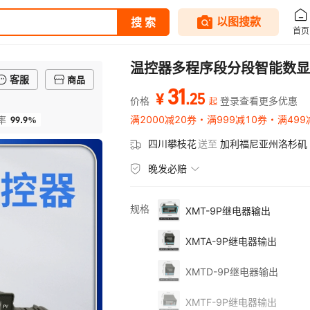
温控器多程序段分段智能数显
客服
商品
31
.
25
¥
价格
登录查看更多优惠
起
99.9%
满2000减20券
满999减10券
满499
率
四川攀枝花
送至
加利福尼亚州洛杉矶
晚发必赔
规格
XMT-9P继电器输出
XMTA-9P继电器输出
XMTD-9P继电器输出
XMTF-9P继电器输出