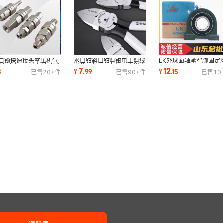
自锁快速接头空压机气
水口钳斜口钳剪钳电工剪线
LK外球面轴承窄脚固定
气管对接公母头气管快插
钳偏口剪刀工业级口水钳小
UCPA203 PA204 205
7
12
3
¥
.
99
¥
.
15
已售
20+
件
已售
90+
件
已售
10
动工具配件
斜嘴钳剪
206 207 208 209 21