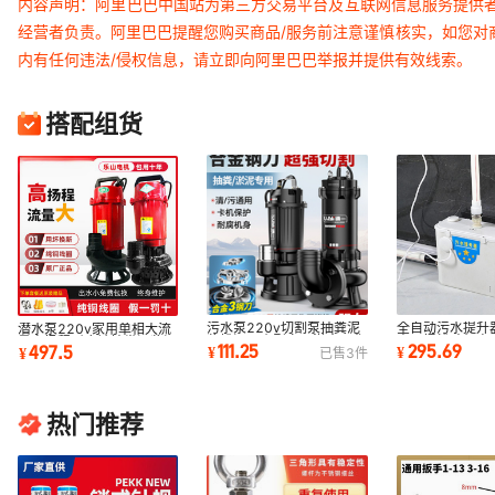
内容声明：阿里巴巴中国站为第三方交易平台及互联网信息服务提供
经营者负责。阿里巴巴提醒您购买商品/服务前注意谨慎核实，如您对
内有任何违法/侵权信息，请立即向阿里巴巴举报并提供有效线索。
搭配组货
污水泵220v切割泵抽粪泥
全自动污水提升
潜水泵220v家用单相大流
浆排污泵小型家用潜水泵化
房马桶粉碎机电
量高扬程耐腐蚀抽粪泥浆污
111.25
295.69
497.5
¥
¥
¥
已售
3
件
粪池抽水泵380V
泵智能上排
水泵乐山人民
热门推荐