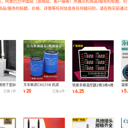
者，阿里巴巴中国站（含网站、客户端等）所展示的商品/服务的标题、
商品/服务的标题、价格、详情等任何信息有任何疑问的，请在购买前通
器地下室厨
叉车柴滤CX0708 机滤
温
依泰多路温控器2路3路4路
动抽水排污
JX0810D1 适用新柴全柴
房
6路温控仪多通道温度智能
20
5
6.25
¥
¥
¥
已售
1
件
已售
4
件
490滤清器合力龙工等
表
控制仪表二三四