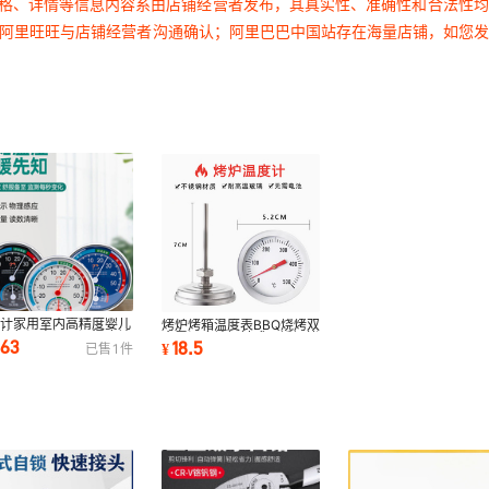
价格、详情等信息内容系由店铺经营者发布，其真实性、准确性和合法性
过阿里旺旺与店铺经营者沟通确认；阿里巴巴中国站存在海量店铺，如您
度计家用室内高精度婴儿
烤炉烤箱温度表BBQ烧烤双
冰箱气温室温干温湿度计
金属温度计探针式不锈钢烤
.63
18.5
¥
已售
1
件
测温
鸭高温表500度