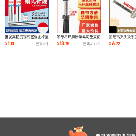
批发高精度销式塞规圆棒量
吊母吊环膨胀螺丝可重复使
加硬钻夹头扳手
棒量针光滑通止规检具白钢
用三片不锈钢可拆卸M12
钻夹头钥匙1-10/
1
13
6
¥
.
13
¥
.
75
¥
.
72
已售
6
件
已售
40+
件
针规套装量规
螺丝钉户外螺栓
16电钻台钻扳手