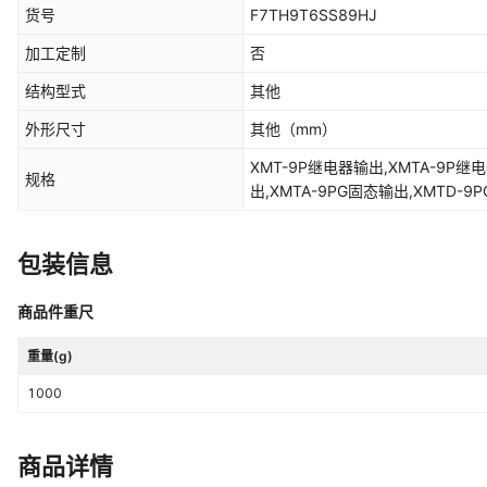
货号
F7TH9T6SS89HJ
加工定制
否
结构型式
其他
外形尺寸
其他
（mm）
XMT-9P继电器输出,XMTA-9P继
规格
出,XMTA-9PG固态输出,XMTD-9
量1-5V输出,模拟量0-5V输出,模
包装信息
商品件重尺
重量(g)
1000
商品详情