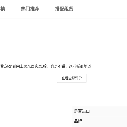
模拟量4-20MA输出
详情
热门推荐
搭配组货
模拟量0-10MA输出
模拟量1-5V输出
模拟量0-5V输出
模拟量0-10V输出
移相可控硅调压输出 XMTG XMTL
赞,还是到网上买东西实惠,哈，真是不错，这老板很地道
查看全部评价
是否进口
品牌