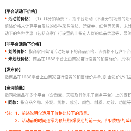
【平台活动下价格】
活动前价格：
（1）非分销场景下，指平台活动（不含分销场景的活
前述价格未计算平台发放的各种采购津贴、跨店券、红包等优惠，未
动下的各种优惠（包括商家自行设置的非指定人群的单品优惠等，最
【非平台活动下价格】
划线价格：
指商家自营销活动场景下的商品价格，该价格不包含平台
未划线价格：
商品在1688平台上由商家自行设置的销售标价，具
【发布价】
指商品在1688平台上由商家自行设置的销售标价并叠加L会员价折扣
【全网销量】
指同款商品在多个平台（含淘宝、天猫及其他电子商务平台）上的累
同款：
指商品名称、外观、规格、成分、颜色、材质、功效、功能等
*注：
1、前述说明仅适用于价格比较下的场景。
2、活动前的时间通常为预热期/爆发期的前一天，但因数据的