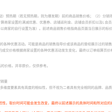
动）预热期（若无预热期，则为爆发期）前的商品销售价格；（2）分销
计算商家设置的满减优惠、优惠券、店铺返利金、店铺会员折扣以及L会
终以商家的自行设置为准）。前述商品销售价格指商品页面当日展示的标
的各种优惠活动。可能是商品的销售指导价或该商品的曾经展示过的销售
体的成交价格根据商家设置的各种优惠活动发生变化，最终以订单结算页价
后的价格，并非原价，仅供参考。
积销量
多维度要素具有高度的相似性，但不视为二者具有完全相同的品牌、品质
延迟性，取价时间可能会发生改变，最终以前述展示的具体时间和所对应的