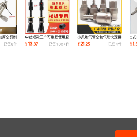
加厚全钢制
中丝短款三片可重复使用膨
小风炮气管全包气动快速接
C式
1-13/1-
胀螺丝小泥鳅打孔固定器水
头C式外丝自锁快插空压机
泵
13
21
1
¥
.
37
¥
.
25
¥
.
已售
8
件
已售
100+
件
已售
4
件
钻机胀栓胀管
气泵公母软管
气