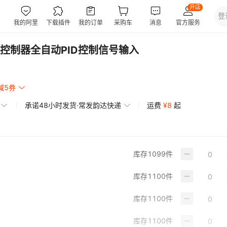
控制器全自动PID控制信号输入
减5券
承诺48小时发货·常发韵达快递
运费
¥
8
起
库存
1099
件
库存
1100
件
库存
1100
件
库存
1100
件