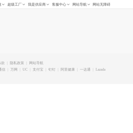
条款
隐私政策
网站导航
通信
万网
UC
支付宝
钉钉
阿里健康
一达通
Lazada