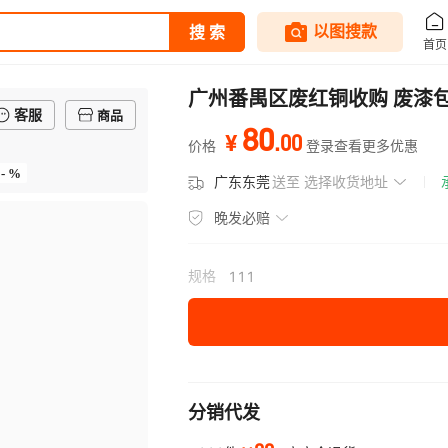
广州番禺区废红铜收购 废漆包
客服
商品
80
.
00
¥
价格
登录查看更多优惠
- %
广东东莞
送至
选择收货地址
晚发必赔
规格
111
分销代发