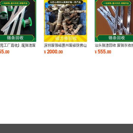
东莞工厂直收】废锡渣废
深圳废强磁惠州废磁铁佛山
汕头锡渣回收 废锡灰收
锡 一切废锡上门回收
磁粉中山废磁泥珠海钕铁硼
市场行情荣万商家速度
55
2000
555
.
00
¥
.
00
¥
.
00
现金交易】
料皮高价收购