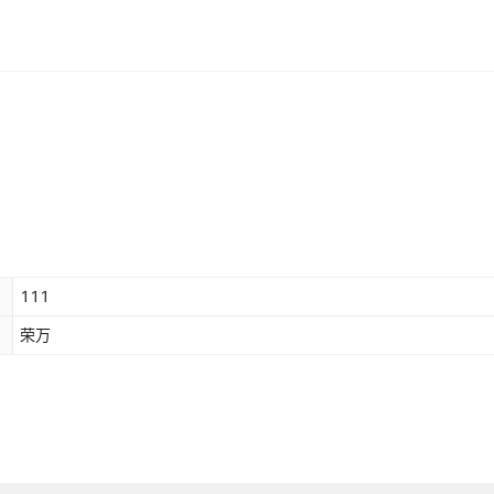
111
荣万