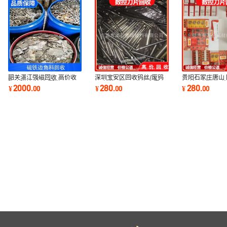
韶关湛江强磁回收 高价收
深圳宝安区回收钨丝/废钨
贵阳石家庄唐山
购废磁铁 钕铁硼磁泥
钢/纯镍/高价回收贵金属硬
钢 铣刀 进口刀片
2000
280
280
¥
.
00
¥
.
00
¥
.
00
质合金
24小时