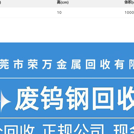
)
高(cm)
体积(
10
1000