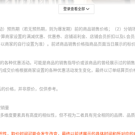
登录查看全部
动）预热期（若无预热期，则为爆发期）前的商品销售价格；（2）分销
计算商家设置的满减优惠、优惠券、店铺返利金、店铺会员折扣以及L会
终以商家的自行设置为准）。前述商品销售价格指商品页面当日展示的标
的各种优惠活动。可能是商品的销售指导价或该商品的曾经展示过的销售
体的成交价格根据商家设置的各种优惠活动发生变化，最终以订单结算页价
后的价格，并非原价，仅供参考。
积销量
多维度要素具有高度的相似性，但不视为二者具有完全相同的品牌、品质
延迟性，取价时间可能会发生改变，最终以前述展示的具体时间和所对应的