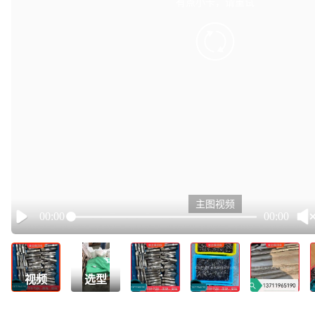
有点小卡，请重试
retry
主图视频
00:00
00:00
Play
视频
选型