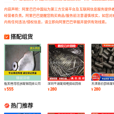
内容声明：阿里巴巴中国站为第三方交易平台及互联网信息服务提供
经营者负责。阿里巴巴提醒您购买商品/服务前注意谨慎核实，如您对
内有任何违法/侵权信息，请立即向阿里巴巴举报并提供有效线索。
搭配组货
板芙神湾坦洲废锡回收公司
深圳平湖废钼棒钼丝回收
天津高价回收废
锡块锡线收购 废旧锡回 收
24小时免费上门在线估价
废钼丝收购厂家
555
280
280
¥
¥
¥
站 专业收锡
热门推荐