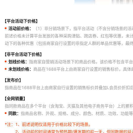
【平台活动下价格】
活动前价格：
（1）非分销场景下，指平台活动（不含分销场景的活
前述价格未计算平台发放的各种采购津贴、跨店券、红包等优惠，未
动下的各种优惠（包括商家自行设置的非指定人群的单品优惠等，最
【非平台活动下价格】
划线价格：
指商家自营销活动场景下的商品价格，该价格不包含平台
未划线价格：
商品在1688平台上由商家自行设置的销售标价，具
【发布价】
指商品在1688平台上由商家自行设置的销售标价并叠加L会员价折扣
【全网销量】
指同款商品在多个平台（含淘宝、天猫及其他电子商务平台）上的累
同款：
指商品名称、外观、规格、成分、颜色、材质、功效、功能等
*注：
1、前述说明仅适用于价格比较下的场景。
2、活动前的时间通常为预热期/爆发期的前一天，但因数据的