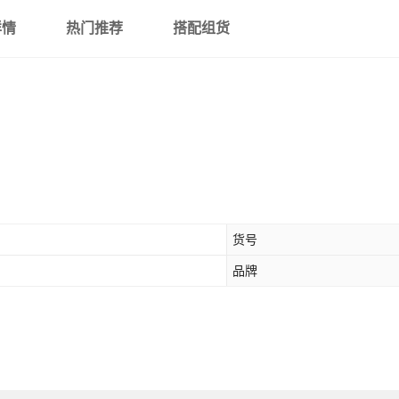
详情
热门推荐
搭配组货
货号
品牌