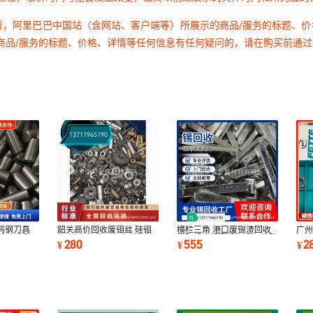
者，阿里巴巴中国站（含网站、客户端等）所展示的商品/服务的标题、
商品/服务的标题、价格、详情等任何信息有任何疑问的，请在购买前通
钨钢刀具
韶关高价回收废钼丝 硅钼
横栏三角 港口废锡渣回收
广
 全国收购
棒 钼顶头 等一切废钨钢钻
揭阳锡条锡膏锡灰高价收购
钢铣
280
555
2
¥
¥
¥
头 废旧类品
专业收锡
回