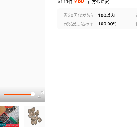
80
￥
≥111件
官方仓退货
近30天代发数量
100以内
代发品质达标率
100.00%
选型