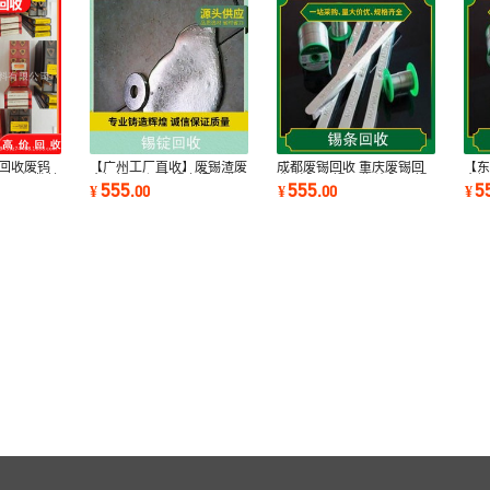
 回收废钨
【广州工厂直收】废锡渣废
成都废锡回收 重庆废锡回
【
 国产 数控
含银锡 一切废锡上门回收
收 绵阳废锡回收 资阳废锡
含银
555
555
5
¥
.
00
¥
.
00
¥
【现金交易】
回收 上门估价
【