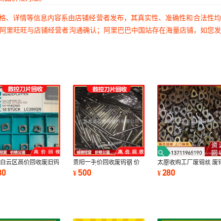
价格、详情等信息内容系由店铺经营者发布，其真实性、准确性和合法性
过阿里旺旺与店铺经营者沟通确认；阿里巴巴中国站存在海量店铺，如您
州白云区高价回收废旧钨
贵阳一手价回收废钨钢 价
太原收购工厂废钼丝 废
刀 天河区镀铝废钨丝
高同行 废钼丝诚信收购商
钢最新价格回收 废钨丝
80
500
280
¥
¥
收
收公司