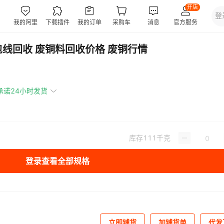
线回收 废铜料回收价格 废铜行情
承诺24小时发货
库存
111
千克
登录查看全部规格
立即铺货
加铺货单
代发