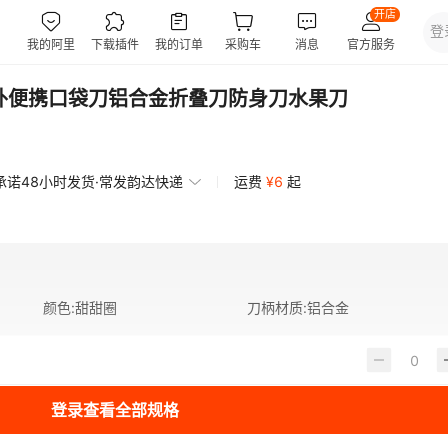
户外便携口袋刀铝合金折叠刀防身刀水果刀
承诺48小时发货·常发韵达快递
运费
¥
6
起
颜色
:
甜甜圈
刀柄材质
:
铝合金
登录查看全部规格