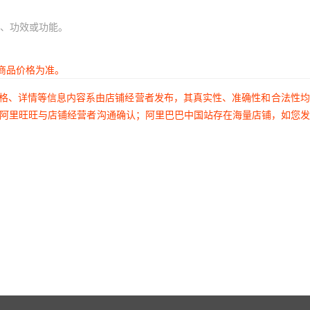
、功效或功能。
商品价格为准。
价格、详情等信息内容系由店铺经营者发布，其真实性、准确性和合法性
过阿里旺旺与店铺经营者沟通确认；阿里巴巴中国站存在海量店铺，如您