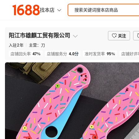
阳江市雄麒工贸有限公司
关注
入驻
2
年
主营：
刀
47%
4.0
分
95%
店铺回头率
店铺服务分
准时发货率
店铺好评