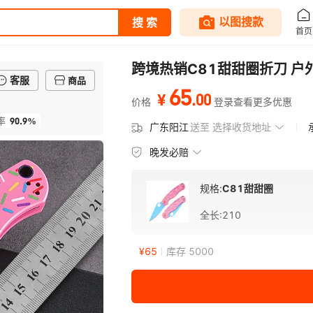
跨境热销C81甜甜圈折刀 
客服
商品
65
.
00
¥
价格
登录查看更多优惠
90.9%
率
广东阳江
送至
选择收货地址
晚发必赔
规格:
C81甜甜圈
全长
:
210
¥
65
库存 5000