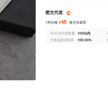
密文代发
65
￥
1件价格
官方仓退货
近30天代发数量
100以内
代发品质达标率
100.00%