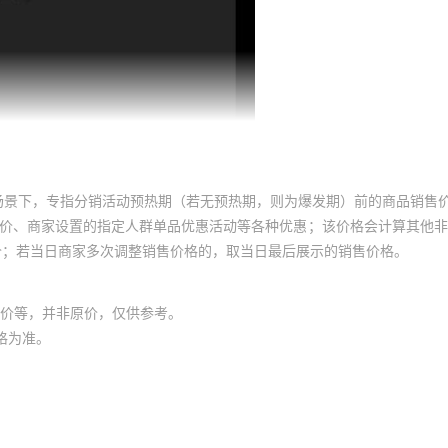
场景下，专指分销活动预热期（若无预热期，则为爆发期）前的商品销售
员价、商家设置的指定人群单品优惠活动等各种优惠；该价格会计算其他
价；若当日商家多次调整销售价格的，取当日最后展示的销售价格。
价等，并非原价，仅供参考。
格为准。