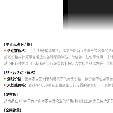
【平台活动下价格】
活动前价格：
（1）非分销场景下，指平台活动（不含分销场景的活
前述价格未计算平台发放的各种采购津贴、跨店券、红包等优惠，未
动下的各种优惠（包括商家自行设置的非指定人群的单品优惠等，最
【非平台活动下价格】
划线价格：
指商家自营销活动场景下的商品价格，该价格不包含平台
未划线价格：
商品在1688平台上由商家自行设置的销售标价，具
【发布价】
指商品在1688平台上由商家自行设置的销售标价并叠加L会员价折扣
【全网销量】