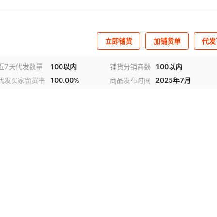
立即铺货
加铺货单
代发
近7天代发数量
100以内
铺货分销商数
100以内
代发买家留货率
100.00%
商品发布时间
2025年7月