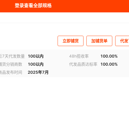
色
PP
耐磨
¥
0.8
9874
登录查看全部规格
色
PP
耐磨
¥
0.85
9874
色
PP
耐磨
¥
0.9
9874
立即铺货
加铺货单
代发
色
PP
耐磨
¥
0.95
9874
近7天代发数量
100以内
48h揽收率
100.00%
色
PP
耐磨
¥
1
9574
铺货分销商数
100以内
代发品质达标率
100.00%
色
PP
耐磨
¥
1.1
9874
商品发布时间
2025年7月
视频
色
PP
耐磨
¥
1.2
9874
色
PP
耐磨
¥
1.4
9874
色
PP
耐磨
¥
1.6
9874
色
PP
耐磨
¥
1.8
9874