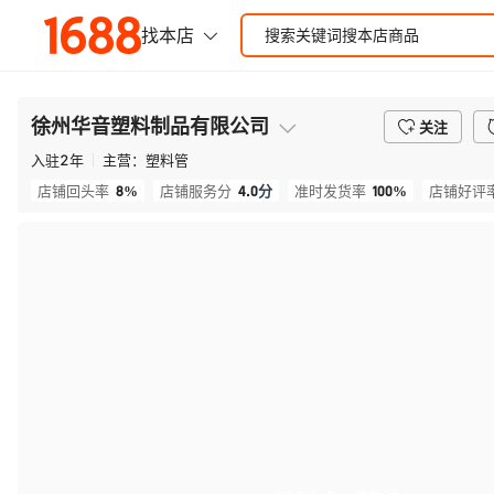
徐州华音塑料制品有限公司
关注
入驻
2
年
主营：
塑料管
8%
4.0
分
100%
店铺回头率
店铺服务分
准时发货率
店铺好评