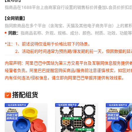
指商品在1688平台上由商家自行设置的销售标价并叠加L会员价折扣
【全网销量】
指同款商品在多个平台（含淘宝、天猫及其他电子商务平台）上的累
同款：
指商品名称、外观、规格、成分、颜色、材质、功效、功能等
*注：
1、前述说明仅适用于价格比较下的场景。
2、活动前的时间通常为预热期/爆发期的前一天，但因数据的
内容声明：阿里巴巴中国站为第三方交易平台及互联网信息服务提供
经营者负责。阿里巴巴提醒您购买商品/服务前注意谨慎核实，如您对
内有任何违法/侵权信息，请立即向阿里巴巴举报并提供有效线索。
搭配组货