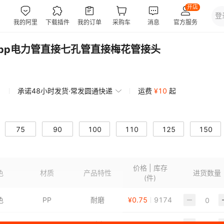
mpp电力管直接七孔管直接梅花管接头
承诺48小时发货·常发圆通快递
运费
¥
10
起
75
90
100
110
125
150
200
价格 | 库存
色
材质
产品特性
进货数量
(件)
色
PP
耐磨
¥
0.75
9174