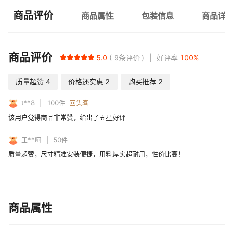
商品评价
商品属性
包装信息
商品
商品评价
5.0
9
条评价
好评率
100
%
质量超赞
4
价格还实惠
2
购买推荐
2
t**8
100
件
回头客
该用户觉得商品非常赞，给出了五星好评
王**呵
50
件
质量超赞，尺寸精准安装便捷，用料厚实超耐用，性价比高！
商品属性