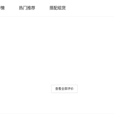
详情
热门推荐
搭配组货
200
200
黑
查看全部评价