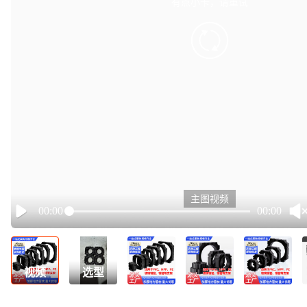
有点小卡，请重试
retry
主图视频
00:00
00:00
Play
视频
选型