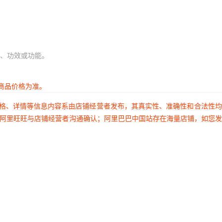
、功效或功能。
商品价格为准。
价格、详情等信息内容系由店铺经营者发布，其真实性、准确性和合法性
过阿里旺旺与店铺经营者沟通确认；阿里巴巴中国站存在海量店铺，如您