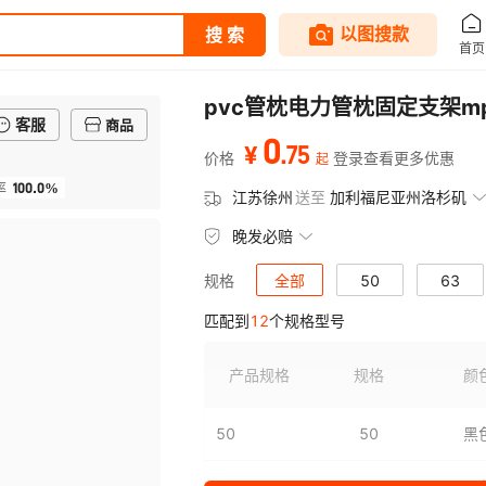
pvc管枕电力管枕固定支架
客服
商品
0
.
75
¥
价格
登录查看更多优惠
起
100.0%
率
江苏徐州
送至
加利福尼亚州洛杉矶
晚发必赔
全部
50
63
规格
匹配到
12
个规格型号
160
167
192
产品规格
规格
颜
50
50
黑