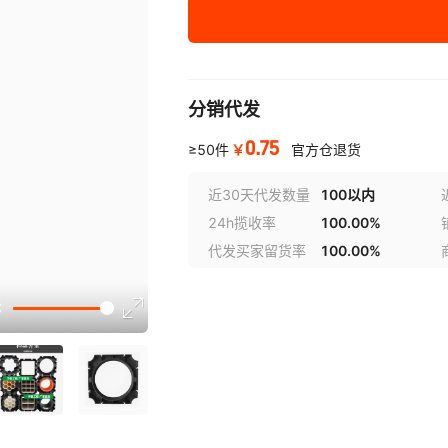
63
63
黑
75
75
黑
90
90
黑
分销代发
0.75
100
100
黑
￥
≥50件
官方仓退货
近30天代发数量
100以内
110
110
黑
24h揽收率
100.00%
125
125
黑
代发买家留货率
100.00%
选型
150
150
黑
160
160
黑
167
167
黑
192
192
黑