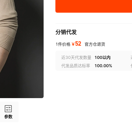
XL
2XL
3XL
分销代发
4XL
52
￥
1件价格
官方仓退货
近30天代发数量
100以内
代发品质达标率
100.00%
参数