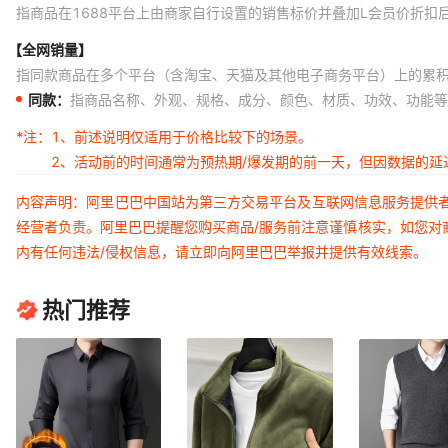
黑灰色
指商品在1688平台上由商家自行设置的销售标价并叠加L会员价折扣
黑灰色
【全网销量】
指同款商品在多个平台（含淘宝、天猫及其他电子商务平台）上的累
黑灰色
同款：
指商品名称、外观、规格、成分、颜色、材质、功效、功能等
黑灰色
*注：
1、前述说明仅适用于价格比较下的场景。
黑灰色
2、活动前的时间通常为预热期/爆发期的前一天，但因数据的
黑灰色
内容声明：阿里巴巴中国站为第三方交易平台及互联网信息服务提供
黑色
经营者负责。阿里巴巴提醒您购买商品/服务前注意谨慎核实，如您对
内有任何违法/侵权信息，请立即向阿里巴巴举报并提供有效线索。
黑色
黑色
热门推荐
黑色
黑色
黑色
酒红