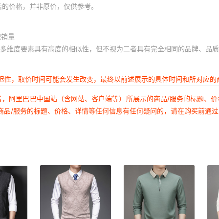
M
550
后的价格，并非原价，仅供参考。
L
550
积销量
XL
550
多维度要素具有高度的相似性，但不视为二者具有完全相同的品牌、品质
2XL
550
3XL
550
延迟性，取价时间可能会发生改变，最终以前述展示的具体时间和所对应的
4XL
550
者，阿里巴巴中国站（含网站、客户端等）所展示的商品/服务的标题、
M
550
商品/服务的标题、价格、详情等任何信息有任何疑问的，请在购买前通
L
550
XL
550
2XL
550
3XL
550
4XL
550
M
550