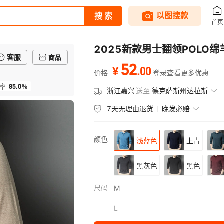
2025新款男士翻领POLO
客服
商品
52
.
00
¥
价格
登录查看更多优惠
85.0%
率
浙江嘉兴
送至
德克萨斯州达拉斯
7天无理由退货
晚发必赔
颜色
浅蓝色
上青
黑灰色
黑色
尺码
M
L