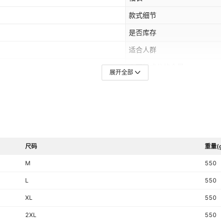
款式细节
是否库存
适合人群
主面料成分的含量
展开全部
适合季节
颜色
主要下游平台
,中东,其他
有可授权的自有品牌
尺码
重量(
原创设计货源
M
550
质检报告编号
L
550
XL
550
2XL
550