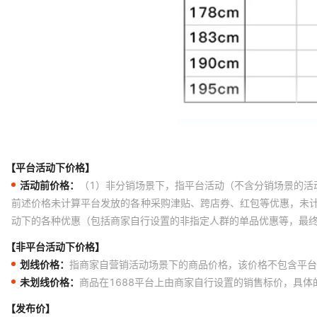
中灰
浅咖色
浅咖色
浅咖色
浅咖色
浅咖色
浅咖色
【平台活动下价格】
深灰
活动前价格：
（1）非分销场景下，指平台活动（不含分销场景的活
深灰
前述价格未计算平台发放的各种采购津贴、跨店券、红包等优惠，未
动下的各种优惠（包括商家自行设置的非指定人群的单品优惠等，最
深灰
【非平台活动下价格】
深灰
划线价格：
指商家自营销活动场景下的商品价格，该价格不包含平台
深灰
未划线价格：
商品在1688平台上由商家自行设置的销售标价，具
深灰
【发布价】