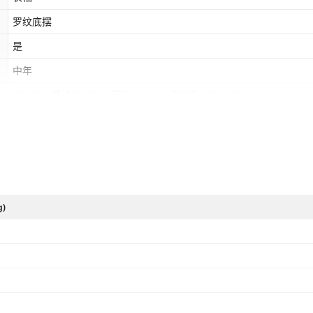
罗纹底摆
是
中年
38.3%、腈纶37.1%、锦纶20.8%、绵羊毛3.8%
（%）
春秋季
浅蓝色,上青,哈青色,米驼色,中灰,浅咖色,深灰,黑灰色,黑色,酒红
ebay,亚马逊,wish,速卖通,独立站,LAZADA,其他
是
g)
否
咨询客服