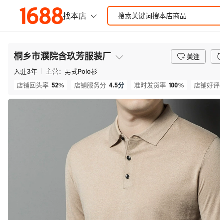
桐乡市濮院含玖芳服装厂
关注
入驻
3
年
主营：
男式Polo衫
52%
4.5
分
100%
店铺回头率
店铺服务分
准时发货率
店铺好评