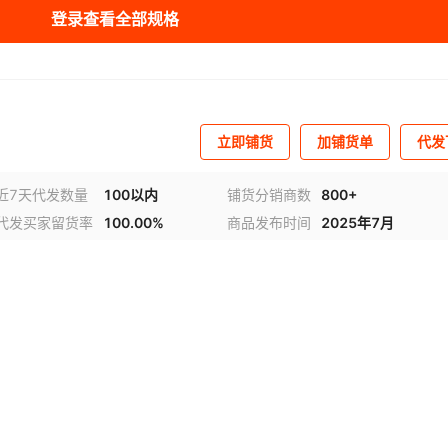
库存
99999
件
登录查看全部规格
库存
99999
件
库存
99999
件
库存
99999
件
立即铺货
加铺货单
代发
近7天代发数量
100以内
铺货分销商数
800+
代发买家留货率
100.00%
商品发布时间
2025年7月