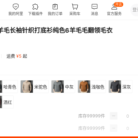
绵羊毛长袖针织打底衫纯色6羊毛毛翻领毛衣
运费
¥
5
起
哈青色
米驼色
中灰
浅咖色
深灰
酒红
库存
99999
件
库存
99999
件