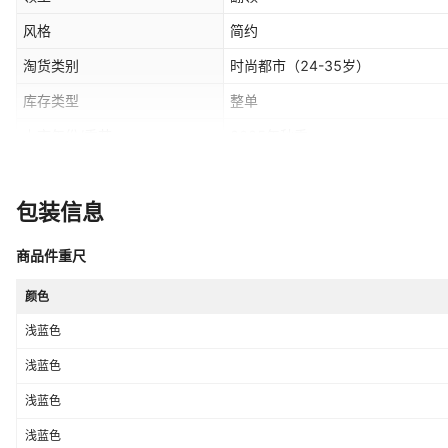
风格
简约
淘货类别
时尚都市（24-35岁）
库存类型
整单
上市年份/季节
2025年秋季
适用场景
日常
适用人群
中年
包装信息
尺码
M,L,XL,2XL,3XL,4XL
商品件重尺
主要销售地区
非洲,欧洲,南美,东南亚,北美,东北亚
颜色
是否跨境出口专供货源
是
浅蓝色
有无质检报告
否
浅蓝色
浅蓝色
浅蓝色