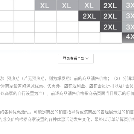
4XL
550
M
550
L
550
XL
550
2XL
550
3XL
550
登录查看全部
4XL
550
M
550
动）预热期（若无预热期，则为爆发期）前的商品销售价格；（2）分销
L
550
计算商家设置的满减优惠、优惠券、店铺返利金、店铺会员折扣以及L会
终以商家的自行设置为准）。前述商品销售价格指商品页面当日展示的标
XL
550
2XL
550
的各种优惠活动。可能是商品的销售指导价或该商品的曾经展示过的销售
3XL
550
体的成交价格根据商家设置的各种优惠活动发生变化，最终以订单结算页价
4XL
550